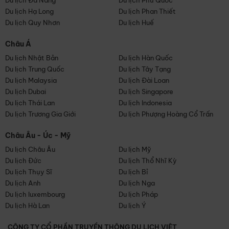
Du lịch Đà Nẵng
Du lịch Phú Quốc
Du lịch Hạ Long
Du lịch Phan Thiết
Du lịch Quy Nhơn
Du lịch Huế
Châu Á
Du lịch Nhật Bản
Du lịch Hàn Quốc
Du lịch Trung Quốc
Du lịch Tây Tạng
Du lịch Malaysia
Du lịch Đài Loan
Du lịch Dubai
Du lịch Singapore
Du lịch Thái Lan
Du lịch Indonesia
Du lịch Trương Gia Giới
Du lịch Phượng Hoàng Cổ Trấn
Châu Âu - Úc - Mỹ
Du lịch Châu Âu
Du lịch Mỹ
Du lịch Đức
Du lịch Thổ Nhĩ Kỳ
Du lịch Thụy Sĩ
Du lịch Bỉ
Du lịch Anh
Du lịch Nga
Du lịch luxembourg
Du lịch Pháp
Du lịch Hà Lan
Du lịch Ý
CÔNG TY CỔ PHẦN TRUYỀN THÔNG DU LỊCH VIỆT