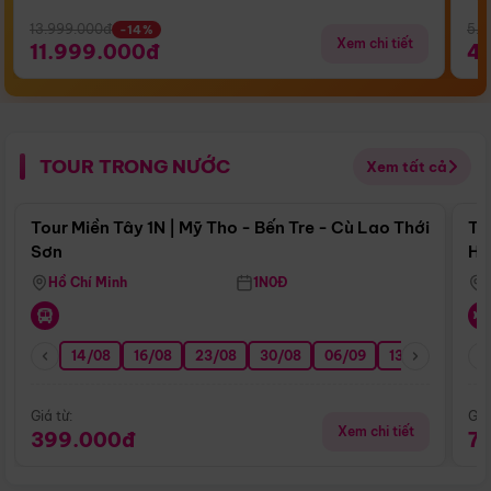
13.999.000đ
5.5
-14%
Xem chi tiết
11.999.000đ
4
TOUR TRONG NƯỚC
Xem tất cả
Điểm nổi bật
Tour Miền Tây 1N | Mỹ Tho - Bến Tre - Cù Lao Thới
To
Sơn
Hu
Hồ Chí Minh
1N0Đ
14/08
16/08
23/08
30/08
06/09
13/09
20/0
Giá từ:
Giá
Xem chi tiết
399.000đ
7