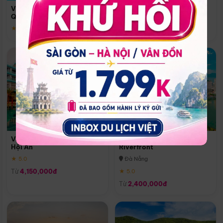
Quoc
Vinpearl Resort & Spa Phu
Phú Quốc
Quoc
★ 5.0
★ 5.0
Vinpearl Resort & Golf Nam
Melia Vinpearl Danang
Hội An
Riverfront
★ 5.0
Đà Nẵng
Từ
4,150,000đ
★ 5.0
Từ
2,400,000đ