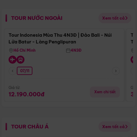
TOUR NƯỚC NGOÀI
Xem tất cả
Điểm nổi bật
Tour Indonesia Mùa Thu 4N3Đ | Đảo Bali - Núi
To
Lửa Batur - Làng Penglipuran
To
Hồ Chí Minh
4N3Đ
07/11
Giá từ:
Giá
Xem chi tiết
12.190.000đ
3
TOUR CHÂU Á
Xem tất cả
Điểm nổi bật