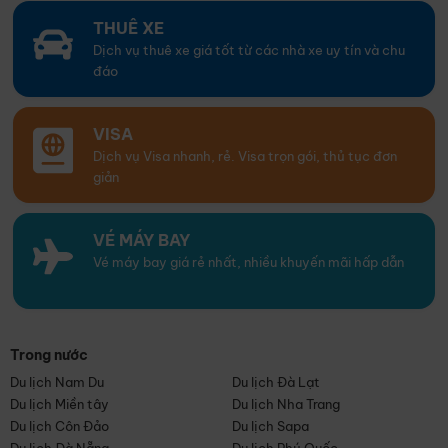
THUÊ XE
Dịch vụ thuê xe giá tốt từ các nhà xe uy tín và chu
đáo
VISA
Dịch vụ Visa nhanh, rẻ. Visa trọn gói, thủ tục đơn
giản
VÉ MÁY BAY
Vé máy bay giá rẻ nhất, nhiều khuyến mãi hấp dẫn
Trong nước
Du lịch Nam Du
Du lịch Đà Lạt
Du lịch Miền tây
Du lịch Nha Trang
Du lịch Côn Đảo
Du lịch Sapa