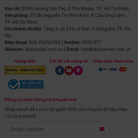
Địa chỉ
: 239A Hoàng Văn Thụ, P.Phú Nhuận, TP. Hồ Chí Minh.
Văn phòng
:
217 Bis Nguyễn Thị Minh Khai, P.Cầu Ông Lãnh,
TP. Hồ Chí Minh.
Chi nhánh Hà Nội
:
Tầng 3, số 243 xã Đàn, P.Đống Đa, TP. Hà
Nội
Điện thoại
:
028 73056789
|
Hotline
:
1900 1177
Website
:
dulichviet.com.vn
|
Email
:
info@dulichviet.com.vn
Chứng nhận
Kết nối với chúng tôi
Chấp nhận thanh toán
Đăng ký nhận thông tin khuyến mãi
Nhập email để có cơ hội giảm 50% cho chuyến đi tiếp theo
của Quý khách