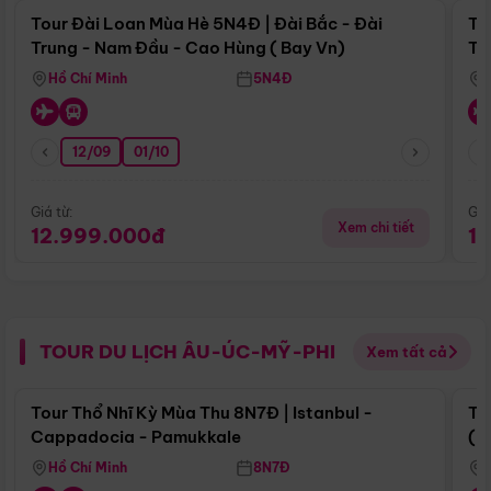
Tour Đài Loan Mùa Hè 5N4Đ | Đài Bắc - Đài
To
Trung - Nam Đầu - Cao Hùng ( Bay Vn)
Tr
Hồ Chí Minh
5N4Đ
12/09
01/10
Giá từ:
Giá
Xem chi tiết
12.999.000đ
1
TOUR DU LỊCH ÂU-ÚC-MỸ-PHI
Xem tất cả
Điểm nổi bật
Tour Thổ Nhĩ Kỳ Mùa Thu 8N7Đ | Istanbul -
To
Cappadocia - Pamukkale
(B
Hồ Chí Minh
8N7Đ