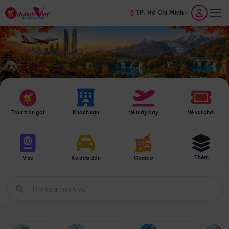
TP. Hồ Chí Minh
Tour trọn gói
Khách sạn
Vé máy bay
Vé vui chơi
Thêm
Visa
Xe đưa đón
Combo