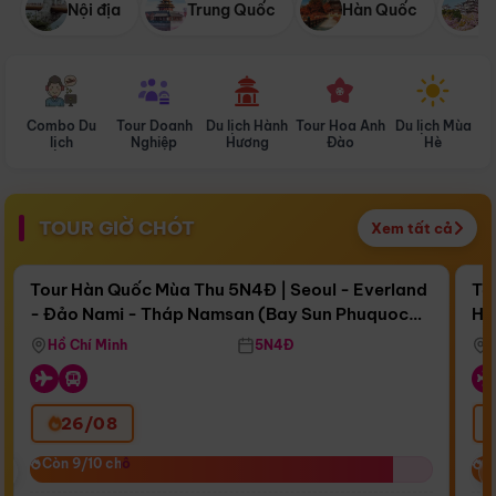
Nội địa
Trung Quốc
Hàn Quốc
N
Combo Du
Tour Doanh
Du lịch Hành
Tour Hoa Anh
Du lịch Mùa
D
lịch
Nghiệp
Hương
Đào
Hè
TOUR GIỜ CHÓT
Xem tất cả
Điểm nổi bật
Còn
15 ngày 04:48:37
Cò
Tour Hàn Quốc Mùa Thu 5N4Đ | Seoul - Everland
To
- Đảo Nami - Tháp Namsan (Bay Sun Phuquoc
Hò
Bay Sun Phuquoc Airways
Tặ
Airways)
Aq
Hồ Chí Minh
5N4Đ
26/08
‹
Còn 9/10 chỗ
Còn 9/10 chỗ
C
C