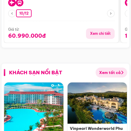
10/12
Giá từ:
Giá
Xem chi tiết
60.990.000đ
1
KHÁCH SẠN NỔI BẬT
Xem tất cả
Vinpearl Wonderworld Phu