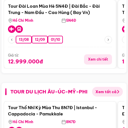
Tour Đài Loan Mùa Hè 5N4Đ | Đài Bắc - Đài
To
Trung - Nam Đầu - Cao Hùng ( Bay Vn)
Tr
Hồ Chí Minh
5N4Đ
13/08
12/09
01/10
Giá từ:
Giá
Xem chi tiết
12.999.000đ
1
TOUR DU LỊCH ÂU-ÚC-MỸ-PHI
Xem tất cả
Điểm nổi bật
Tour Thổ Nhĩ Kỳ Mùa Thu 8N7Đ | Istanbul -
To
Cappadocia - Pamukkale
Đế
Hồ Chí Minh
8N7Đ