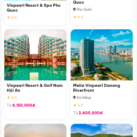
Quoc
Vinpearl Resort & Spa Phu
Phú Quốc
Quoc
★ 5.0
★ 5.0
Vinpearl Resort & Golf Nam
Melia Vinpearl Danang
Hội An
Riverfront
★ 5.0
Đà Nẵng
Từ
4,150,000đ
★ 5.0
Từ
2,400,000đ