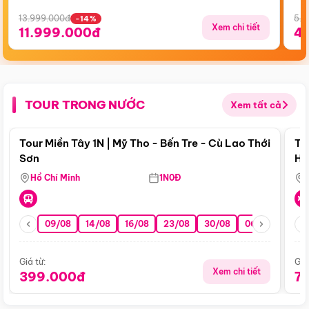
13.999.000đ
5.5
-14%
Xem chi tiết
11.999.000đ
4
TOUR TRONG NƯỚC
Xem tất cả
Điểm nổi bật
Tour Miền Tây 1N | Mỹ Tho - Bến Tre - Cù Lao Thới
To
Sơn
Hu
Hồ Chí Minh
1N0Đ
09/08
14/08
16/08
23/08
30/08
06/09
13/0
Giá từ:
Giá
Xem chi tiết
399.000đ
7