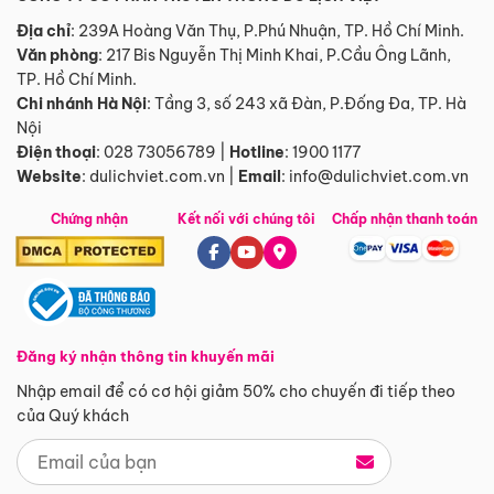
Địa chỉ
: 239A Hoàng Văn Thụ, P.Phú Nhuận, TP. Hồ Chí Minh.
Văn phòng
:
217 Bis Nguyễn Thị Minh Khai, P.Cầu Ông Lãnh,
TP. Hồ Chí Minh.
Chi nhánh Hà Nội
:
Tầng 3, số 243 xã Đàn, P.Đống Đa, TP. Hà
Nội
Điện thoại
:
028 73056789
|
Hotline
:
1900 1177
Website
:
dulichviet.com.vn
|
Email
:
info@dulichviet.com.vn
Chứng nhận
Kết nối với chúng tôi
Chấp nhận thanh toán
Đăng ký nhận thông tin khuyến mãi
Nhập email để có cơ hội giảm 50% cho chuyến đi tiếp theo
của Quý khách