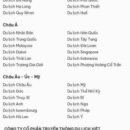
Du lịch Đà Nẵng
Du lịch Phú Quốc
Du lịch Hạ Long
Du lịch Phan Thiết
Du lịch Quy Nhơn
Du lịch Huế
Châu Á
Du lịch Nhật Bản
Du lịch Hàn Quốc
Du lịch Trung Quốc
Du lịch Tây Tạng
Du lịch Malaysia
Du lịch Đài Loan
Du lịch Dubai
Du lịch Singapore
Du lịch Thái Lan
Du lịch Indonesia
Du lịch Trương Gia Giới
Du lịch Phượng Hoàng Cổ Trấn
Châu Âu - Úc - Mỹ
Du lịch Châu Âu
Du lịch Mỹ
Du lịch Đức
Du lịch Thổ Nhĩ Kỳ
Du lịch Thụy Sĩ
Du lịch Bỉ
Du lịch Anh
Du lịch Nga
Du lịch luxembourg
Du lịch Pháp
Du lịch Hà Lan
Du lịch Ý
CÔNG TY CỔ PHẦN TRUYỀN THÔNG DU LỊCH VIỆT