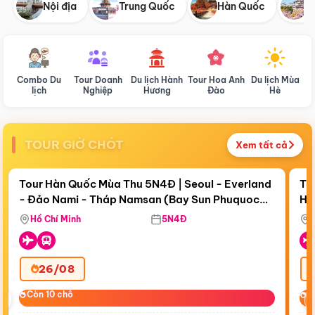
Nội địa
Trung Quốc
Hàn Quốc
N
Combo Du
Tour Doanh
Du lịch Hành
Tour Hoa Anh
Du lịch Mùa
D
lịch
Nghiệp
Hương
Đào
Hè
TOUR GIỜ CHÓT
Xem tất cả
Điểm nổi bật
Còn
18 ngày 12:05:01
Cò
Tour Hàn Quốc Mùa Thu 5N4Đ | Seoul - Everland
To
- Đảo Nami - Tháp Namsan (Bay Sun Phuquoc
Hò
Bay Sun Phuquoc Airways
Tặ
Airways)
Aq
Hồ Chí Minh
5N4Đ
26/08
‹
Còn 10 chỗ
Còn 10 chỗ
C
C