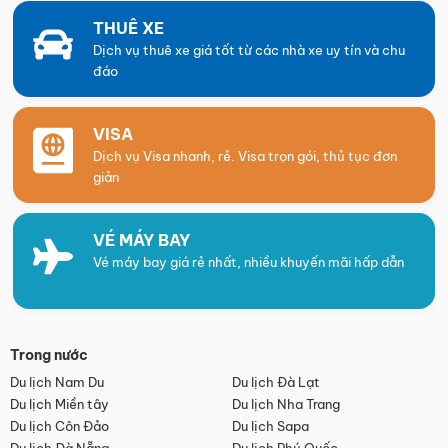
THUÊ XE
Dịch vụ thuê xe giá tốt từ các nhà xe uy tín và chu
đáo
VISA
Dịch vụ Visa nhanh, rẻ. Visa trọn gói, thủ tục đơn
giản
VÉ MÁY BAY
Vé máy bay giá rẻ nhất, nhiều khuyến mãi hấp dẫn
Trong nước
Du lịch Nam Du
Du lịch Đà Lạt
Du lịch Miền tây
Du lịch Nha Trang
Du lịch Côn Đảo
Du lịch Sapa