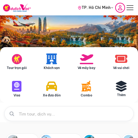
TP. Hồ Chí Minh
Tour trọn gói
Khách sạn
Vé máy bay
Vé vui chơi
Thêm
Visa
Xe đưa đón
Combo