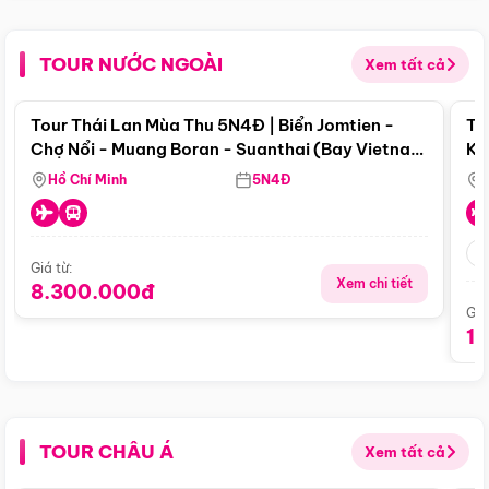
TOUR NƯỚC NGOÀI
Xem tất cả
Điểm nổi bật
Tour Thái Lan Mùa Thu 5N4Đ | Biển Jomtien -
To
Chợ Nổi - Muang Boran - Suanthai (Bay Vietnam
Ku
Airlines)
Si
Hồ Chí Minh
5N4Đ
Giá từ:
Xem chi tiết
8.300.000đ
Giá
1
TOUR CHÂU Á
Xem tất cả
Điểm nổi bật