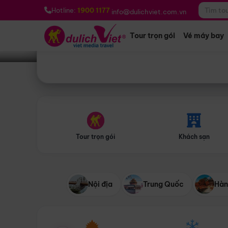
Bạn muốn đi đâu?
*
Hotline:
1900 1177
info@dulichviet.com.vn
Tour trọn gói
Vé máy bay
Tour trọn gói
Khách sạn
Nội địa
Trung Quốc
Hàn