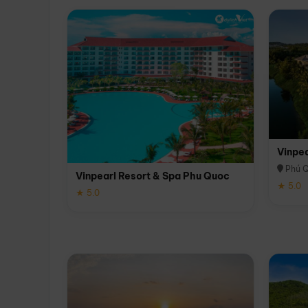
Vinpe
Phú 
Vinpearl Resort & Spa Phu Quoc
★ 5.0
★ 5.0