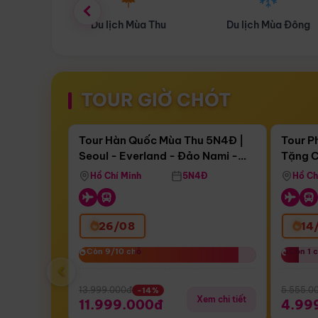
ùa Thu
Du lịch Mùa Đông
Combo Du lịch
TOUR GIỜ CHÓT
Điểm nổi bật
Còn
17 ngày 11:15:17
Còn
05 n
Tour Hàn Quốc Mùa Thu 5N4Đ |
Tour P
Seoul - Everland - Đảo Nami -
Tặng C
Bay Sun Phuquoc Airways
Tặng C
Tháp Namsan (Bay Sun Phuquoc
Hôn - 
Hồ Chí Minh
5N4Đ
Hồ Ch
Airways)
26/08
14
Còn 9/10 chỗ
Còn 9/10 chỗ
Còn 1 
Còn 1 
‹
13.999.000đ
5.555.0
-14%
Xem chi tiết
11.999.000đ
4.99