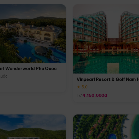
arl Wonderworld Phu Quoc
Quốc
Vinpearl Resort & Golf Nam 
★ 5.0
Từ
4,150,000đ