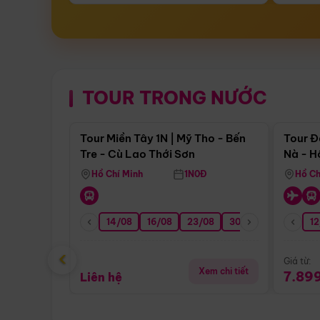
TOUR TRONG NƯỚC
Điểm nổi bật
Tour Miền Tây 1N | Mỹ Tho - Bến
Tour Đ
Tre - Cù Lao Thới Sơn
Nà - H
Nha
Hồ Chí Minh
1N0Đ
Hồ Ch
14/08
16/08
23/08
30/08
06/09
12
1
‹
Giá từ:
Xem chi tiết
7.89
Liên hệ