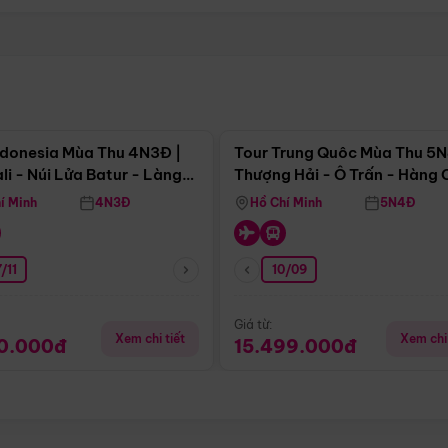
Điểm nổi bật
Điểm nổi
ndonesia Mùa Thu 4N3Đ |
Tour Trung Quôc Mùa Thu 5N
li - Núi Lửa Batur - Làng
Thượng Hải - Ô Trấn - Hàng
puran
(Tour Không Shopping)
í Minh
4N3Đ
Hồ Chí Minh
5N4Đ
/11
10/09
Giá từ:
Xem chi tiết
Xem chi 
90.000đ
15.499.000đ