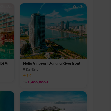
Hội An
Melia Vinpearl Danang Riverfront
Đà Nẵng
★ 5.0
Từ
2,400,000đ