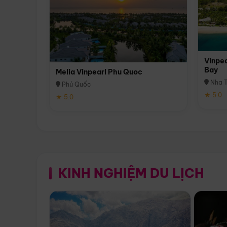
Vinpea
Bay
Melia Vinpearl Phu Quoc
Nha T
Phú Quốc
★ 5.0
★ 5.0
KINH NGHIỆM DU LỊCH