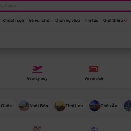
Điểm khởi hành
Tháng khở
Hồ Chí Minh
Bất kỳ 
Khách sạn
Vé vui chơi
Dịch vụ visa
Tin tức
Giới thiệu
Vé máy bay
Vé vui chơi
 Quốc
Nhật Bản
Thái Lan
Châu Âu