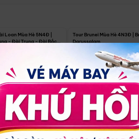
Điểm nổi bật
Điểm nổi
ài Loan Mùa Hè 5N4Đ |
Tour Brunei Mùa Hè 4N3Đ | B
ng - Đài Trung - Đài Bắc
Darussalam
j)
í Minh
5N4Đ
Hồ Chí Minh
4N3Đ
4/09
18/09
30/08
17/09
24/09
Giá từ:
Xem chi tiết
Xem chi 
90.000đ
14.499.000đ