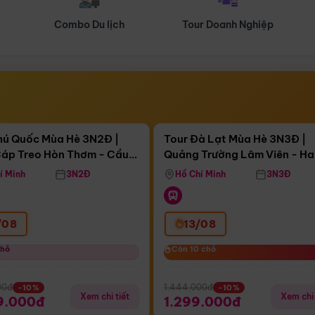
Tour Doanh Nghiệp
Du lịch Hành Hương
Điểm nổi bật
Điểm nổi
gày 11:15:17
Còn
04 ngày 11:15:17
hú Quốc Mùa Hè 3N2Đ |
Tour Đà Lạt Mùa Hè 3N3Đ |
áp Treo Hòn Thơm - Cầu
Quảng Trường Lâm Viên - H
áp Treo Hòn Thơm
Công Viên Nước Aquatopia
Hill - Puppy Farm
í Minh
3N2Đ
Hồ Chí Minh
3N3Đ
/08
13/08
chỗ
chỗ
Còn 10 chỗ
Còn 10 chỗ
00đ
1.444.000đ
-10%
-10%
Xem chi tiết
Xem chi 
9.000đ
1.299.000đ