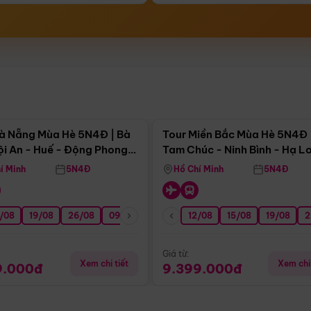
Điểm nổi bật
Điểm nổi
à Nẵng Mùa Hè 5N4Đ | Bà
Tour Miền Bắc Mùa Hè 5N4Đ 
ội An - Huế - Động Phong
Tam Chúc - Ninh Bình - Hạ L
í Minh
5N4Đ
Hồ Chí Minh
5N4Đ
/08
3/09
19/08
20/09
26/08
27/09
09/09
16/09
12/08
23/09
15/08
30/09
19/08
07/10
2
Giá từ:
Xem chi tiết
Xem chi 
9.000đ
9.399.000đ