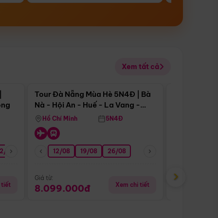
Xem tất cả
 bật
Điểm nổi bật
|
Tour Đà Nẵng Mùa Hè 5N4Đ | Bà
Tour Đà Nẵn
ong
Nà - Hội An - Huế - La Vang -
Nà - Hội An
Động Thiên Đường
Nha
Hồ Chí Minh
5N4Đ
Hồ Chí Minh
2/08
26/08
05/09
12/08
19/08
09/09
26/08
12/09
13/08
›
Giá từ:
Giá từ:
tiết
Xem chi tiết
8.099.000đ
6.899.00