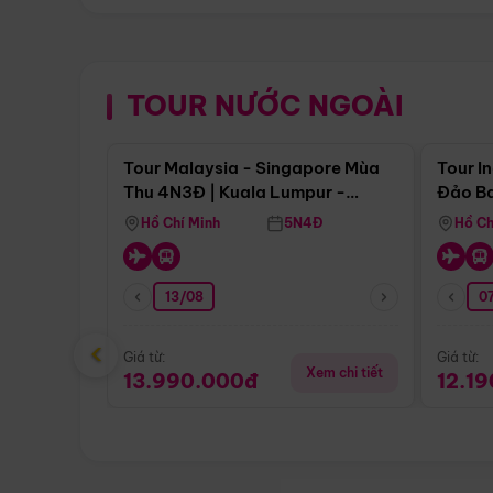
TOUR NƯỚC NGOÀI
Điểm nổi bật
Tour Malaysia - Singapore Mùa
Tour I
Thu 4N3Đ | Kuala Lumpur -
Đảo Ba
Malacca - Johor Baru -
Pengli
Hồ Chí Minh
5N4Đ
Hồ Ch
Singapore
13/08
07
‹
Giá từ:
Giá từ:
Xem chi tiết
13.990.000đ
12.1