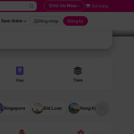
i hành
Hồ Chí Minh
Giỏ hàng
Tìm tour
tháng nào
Xem thêm
Đăng nhập
Đăng ký
Visa
Thêm
Singapore
Đài Loan
Hong Kong
Mỹ