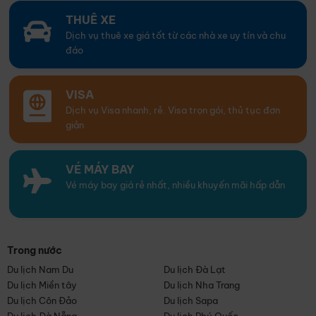
THUÊ XE
Dịch vụ thuê xe giá tốt từ các nhà xe uy tín và chu
đáo
VISA
Dịch vụ Visa nhanh, rẻ. Visa trọn gói, thủ tục đơn
giản
VÉ MÁY BAY
Vé máy bay giá rẻ nhất, nhiều khuyến mãi hấp dẫn
Trong nước
Du lịch Nam Du
Du lịch Đà Lạt
Du lịch Miền tây
Du lịch Nha Trang
Du lịch Côn Đảo
Du lịch Sapa