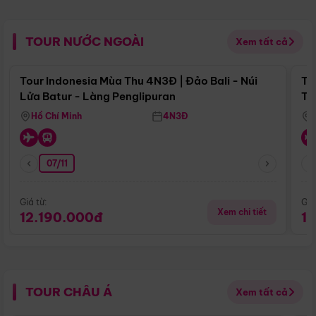
TOUR NƯỚC NGOÀI
Xem tất cả
Điểm nổi bật
Tour Indonesia Mùa Thu 4N3Đ | Đảo Bali - Núi
To
Lửa Batur - Làng Penglipuran
Tr
Hồ Chí Minh
4N3Đ
07/11
Giá từ:
Giá
Xem chi tiết
12.190.000đ
1
TOUR CHÂU Á
Xem tất cả
Điểm nổi bật