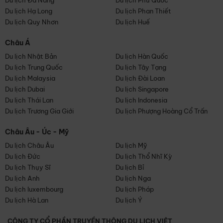
Du lịch Đà Nẵng
Du lịch Phú Quốc
Du lịch Hạ Long
Du lịch Phan Thiết
Du lịch Quy Nhơn
Du lịch Huế
Châu Á
Du lịch Nhật Bản
Du lịch Hàn Quốc
Du lịch Trung Quốc
Du lịch Tây Tạng
Du lịch Malaysia
Du lịch Đài Loan
Du lịch Dubai
Du lịch Singapore
Du lịch Thái Lan
Du lịch Indonesia
Du lịch Trương Gia Giới
Du lịch Phượng Hoàng Cổ Trấn
Châu Âu - Úc - Mỹ
Du lịch Châu Âu
Du lịch Mỹ
Du lịch Đức
Du lịch Thổ Nhĩ Kỳ
Du lịch Thụy Sĩ
Du lịch Bỉ
Du lịch Anh
Du lịch Nga
Du lịch luxembourg
Du lịch Pháp
Du lịch Hà Lan
Du lịch Ý
CÔNG TY CỔ PHẦN TRUYỀN THÔNG DU LỊCH VIỆT