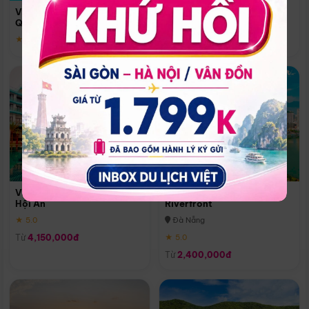
Quoc
Vinpearl Resort & Spa Phu
Phú Quốc
Quoc
★ 5.0
★ 5.0
Vinpearl Resort & Golf Nam
Melia Vinpearl Danang
Hội An
Riverfront
★ 5.0
Đà Nẵng
Từ
4,150,000đ
★ 5.0
Từ
2,400,000đ