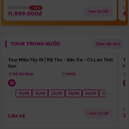
13.999.000đ
5.5
-14%
Xem chi tiết
11.999.000đ
4
TOUR TRONG NƯỚC
Xem tất cả
Điểm nổi bật
Tour Miền Tây 1N | Mỹ Tho - Bến Tre - Cù Lao Thới
To
Sơn
Hu
Hồ Chí Minh
1N0Đ
14/08
16/08
23/08
30/08
06/09
13/09
20/0
Giá
Xem chi tiết
7
Liên hệ