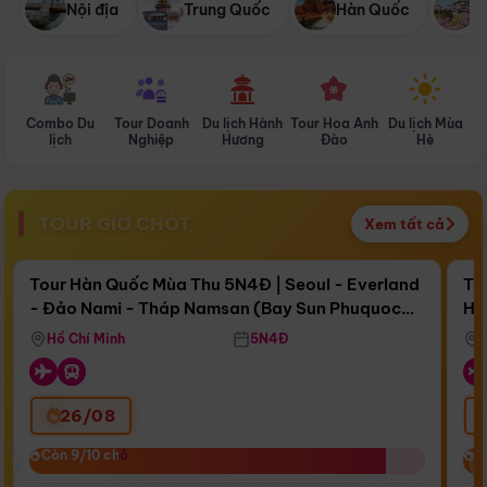
Nội địa
Trung Quốc
Hàn Quốc
N
Combo Du
Tour Doanh
Du lịch Hành
Tour Hoa Anh
Du lịch Mùa
D
lịch
Nghiệp
Hương
Đào
Hè
TOUR GIỜ CHÓT
Xem tất cả
Điểm nổi bật
Còn
16 ngày 17:08:23
Cò
Tour Hàn Quốc Mùa Thu 5N4Đ | Seoul - Everland
To
- Đảo Nami - Tháp Namsan (Bay Sun Phuquoc
Hò
Bay Sun Phuquoc Airways
Tặ
Airways)
Aq
Hồ Chí Minh
5N4Đ
26/08
‹
Còn 9/10 chỗ
Còn 9/10 chỗ
C
C