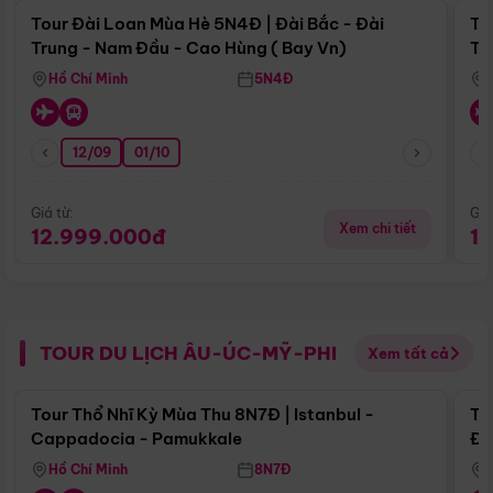
Tour Đài Loan Mùa Hè 5N4Đ | Đài Bắc - Đài
To
Trung - Nam Đầu - Cao Hùng ( Bay Vn)
Tr
Hồ Chí Minh
5N4Đ
12/09
01/10
Giá từ:
Giá
Xem chi tiết
12.999.000đ
1
TOUR DU LỊCH ÂU-ÚC-MỸ-PHI
Xem tất cả
Điểm nổi bật
Tour Thổ Nhĩ Kỳ Mùa Thu 8N7Đ | Istanbul -
To
Cappadocia - Pamukkale
Đế
Hồ Chí Minh
8N7Đ