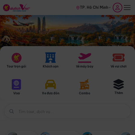
TP. Hồ Chí Minh
Tour trọn gói
Khách sạn
Vé máy bay
Vé vui chơi
Thêm
Visa
Xe đưa đón
Combo