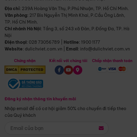
Địa chỉ
: 239A Hoàng Văn Thụ, P.Phú Nhuận, TP. Hồ Chí Minh.
Văn phòng
:
217 Bis Nguyễn Thị Minh Khai, P.Cầu Ông Lãnh,
TP. Hồ Chí Minh.
Chi nhánh Hà Nội
:
Tầng 3, số 243 xã Đàn, P.Đống Đa, TP. Hà
Nội
Điện thoại
:
028 73056789
|
Hotline
:
1900 1177
Website
:
dulichviet.com.vn
|
Email
:
info@dulichviet.com.vn
Chứng nhận
Kết nối với chúng tôi
Chấp nhận thanh toán
Đăng ký nhận thông tin khuyến mãi
Nhập email để có cơ hội giảm 50% cho chuyến đi tiếp theo
của Quý khách