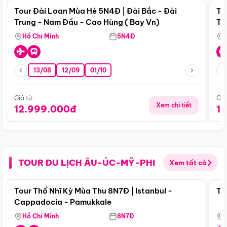
Tour Đài Loan Mùa Hè 5N4Đ | Đài Bắc - Đài
To
Trung - Nam Đầu - Cao Hùng ( Bay Vn)
Tr
Hồ Chí Minh
5N4Đ
13/08
12/09
01/10
Giá từ:
Giá
Xem chi tiết
12.999.000đ
1
TOUR DU LỊCH ÂU-ÚC-MỸ-PHI
Xem tất cả
Điểm nổi bật
Tour Thổ Nhĩ Kỳ Mùa Thu 8N7Đ | Istanbul -
To
Cappadocia - Pamukkale
Hồ Chí Minh
8N7Đ