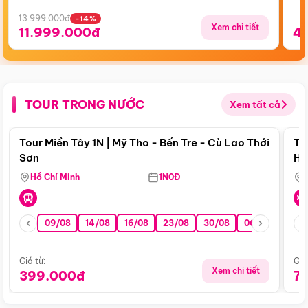
13.999.000đ
-14%
Xem chi tiết
11.999.000đ
4
TOUR TRONG NƯỚC
Xem tất cả
Điểm nổi bật
Tour Miền Tây 1N | Mỹ Tho - Bến Tre - Cù Lao Thới
To
Sơn
Hu
Hồ Chí Minh
1N0Đ
09/08
14/08
16/08
23/08
30/08
06/09
13/0
Giá từ:
Giá
Xem chi tiết
399.000đ
7