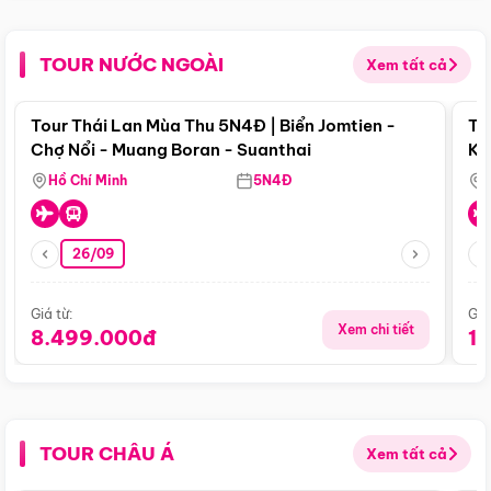
TOUR NƯỚC NGOÀI
Xem tất cả
Điểm nổi bật
Tour Thái Lan Mùa Thu 5N4Đ | Biển Jomtien -
To
Chợ Nổi - Muang Boran - Suanthai
Ku
Si
Hồ Chí Minh
5N4Đ
26/09
Giá từ:
Giá
Xem chi tiết
8.499.000đ
1
TOUR CHÂU Á
Xem tất cả
Điểm nổi bật