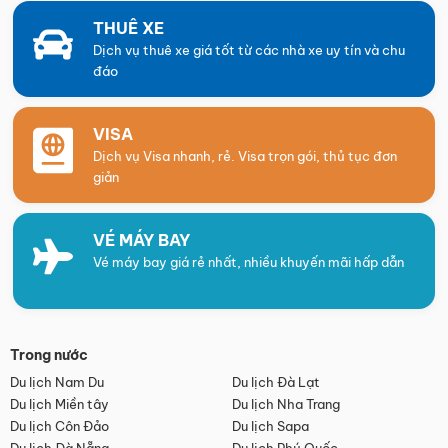
THUÊ XE
Dịch vụ thuê xe giá tốt từ các nhà xe uy tín và chu
đáo
VISA
Dịch vụ Visa nhanh, rẻ. Visa trọn gói, thủ tục đơn
giản
VÉ MÁY BAY
Vé máy bay giá rẻ nhất, nhiều khuyến mãi hấp dẫn
Trong nước
Du lịch Nam Du
Du lịch Đà Lạt
Du lịch Miền tây
Du lịch Nha Trang
Du lịch Côn Đảo
Du lịch Sapa