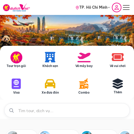
TP. Hồ Chí Minh
Tour trọn gói
Khách sạn
Vé máy bay
Vé vui chơi
Thêm
Visa
Xe đưa đón
Combo