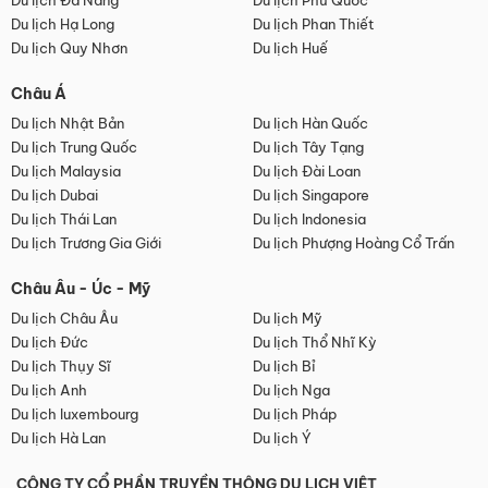
Du lịch Đà Nẵng
Du lịch Phú Quốc
Du lịch Hạ Long
Du lịch Phan Thiết
Du lịch Quy Nhơn
Du lịch Huế
Châu Á
Du lịch Nhật Bản
Du lịch Hàn Quốc
Du lịch Trung Quốc
Du lịch Tây Tạng
Du lịch Malaysia
Du lịch Đài Loan
Du lịch Dubai
Du lịch Singapore
Du lịch Thái Lan
Du lịch Indonesia
Du lịch Trương Gia Giới
Du lịch Phượng Hoàng Cổ Trấn
Châu Âu - Úc - Mỹ
Du lịch Châu Âu
Du lịch Mỹ
Du lịch Đức
Du lịch Thổ Nhĩ Kỳ
Du lịch Thụy Sĩ
Du lịch Bỉ
Du lịch Anh
Du lịch Nga
Du lịch luxembourg
Du lịch Pháp
Du lịch Hà Lan
Du lịch Ý
CÔNG TY CỔ PHẦN TRUYỀN THÔNG DU LỊCH VIỆT