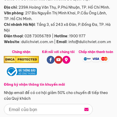
Địa chỉ
: 239A Hoàng Văn Thụ, P.Phú Nhuận, TP. Hồ Chí Minh.
Văn phòng
:
217 Bis Nguyễn Thị Minh Khai, P.Cầu Ông Lãnh,
TP. Hồ Chí Minh.
Chi nhánh Hà Nội
:
Tầng 3, số 243 xã Đàn, P.Đống Đa, TP. Hà
Nội
Điện thoại
:
028 73056789
|
Hotline
:
1900 1177
Website
:
dulichviet.com.vn
|
Email
:
info@dulichviet.com.vn
Chứng nhận
Kết nối với chúng tôi
Chấp nhận thanh toán
Đăng ký nhận thông tin khuyến mãi
Nhập email để có cơ hội giảm 50% cho chuyến đi tiếp theo
của Quý khách