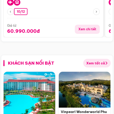
10/12
Giá từ:
Giá
Xem chi tiết
60.990.000đ
6
KHÁCH SẠN NỔI BẬT
Xem tất cả
Vinpearl Wonderworld Phu