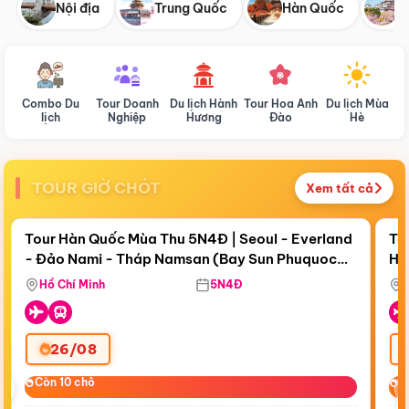
Nội địa
Trung Quốc
Hàn Quốc
N
Combo Du
Tour Doanh
Du lịch Hành
Tour Hoa Anh
Du lịch Mùa
D
lịch
Nghiệp
Hương
Đào
Hè
TOUR GIỜ CHÓT
Xem tất cả
Điểm nổi bật
Còn
19 ngày 08:51:36
Cò
Tour Hàn Quốc Mùa Thu 5N4Đ | Seoul - Everland
To
- Đảo Nami - Tháp Namsan (Bay Sun Phuquoc
Hò
Tặ
Airways)
Aq
Hồ Chí Minh
5N4Đ
26/08
‹
Còn 10 chỗ
Còn 10 chỗ
C
C