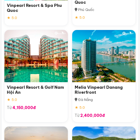
Quoc
Vinpearl Resort & Spa Phu
Phú Quốc
Quoc
★ 5.0
★ 5.0
Vinpearl Resort & Golf Nam
Melia Vinpearl Danang
Hội An
Riverfront
★ 5.0
Đà Nẵng
Từ
4,150,000đ
★ 5.0
Từ
2,400,000đ