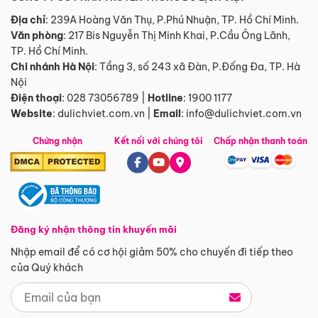
Địa chỉ
: 239A Hoàng Văn Thụ, P.Phú Nhuận, TP. Hồ Chí Minh.
Văn phòng
:
217 Bis Nguyễn Thị Minh Khai, P.Cầu Ông Lãnh,
TP. Hồ Chí Minh.
Chi nhánh Hà Nội
:
Tầng 3, số 243 xã Đàn, P.Đống Đa, TP. Hà
Nội
Điện thoại
:
028 73056789
|
Hotline
:
1900 1177
Website
:
dulichviet.com.vn
|
Email
:
info@dulichviet.com.vn
Chứng nhận
Kết nối với chúng tôi
Chấp nhận thanh toán
Đăng ký nhận thông tin khuyến mãi
Nhập email để có cơ hội giảm 50% cho chuyến đi tiếp theo
của Quý khách