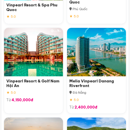
Quoc
Vinpearl Resort & Spa Phu
Phú Quốc
Quoc
★ 5.0
★ 5.0
Vinpearl Resort & Golf Nam
Melia Vinpearl Danang
Hội An
Riverfront
★ 5.0
Đà Nẵng
Từ
4,150,000đ
★ 5.0
Từ
2,400,000đ