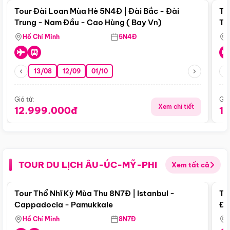
Tour Đài Loan Mùa Hè 5N4Đ | Đài Bắc - Đài
To
Trung - Nam Đầu - Cao Hùng ( Bay Vn)
Tr
Hồ Chí Minh
5N4Đ
13/08
12/09
01/10
Giá từ:
Giá
Xem chi tiết
12.999.000đ
1
TOUR DU LỊCH ÂU-ÚC-MỸ-PHI
Xem tất cả
Điểm nổi bật
Tour Thổ Nhĩ Kỳ Mùa Thu 8N7Đ | Istanbul -
To
Cappadocia - Pamukkale
Đế
Hồ Chí Minh
8N7Đ