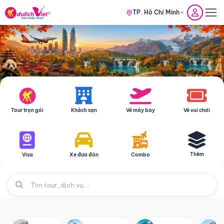
TP. Hồ Chí Minh
Tour trọn gói
Khách sạn
Vé máy bay
Vé vui chơi
Thêm
Visa
Xe đưa đón
Combo