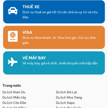
THUÊ XE
Dịch vụ thuê xe giá tốt từ các nhà xe uy tín và chu
đáo
VISA
Dịch vụ Visa nhanh, rẻ. Visa trọn gói, thủ tục đơn
giản
VÉ MÁY BAY
Vé máy bay giá rẻ nhất, nhiều khuyến mãi hấp dẫn
Trong nước
Du lịch Nam Du
Du lịch Đà Lạt
Du lịch Miền tây
Du lịch Nha Trang
Du lịch Côn Đảo
Du lịch Sapa