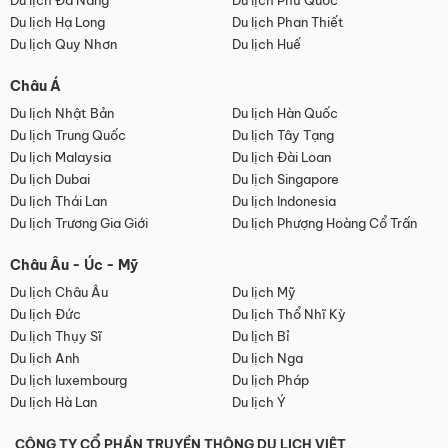
Du lịch Đà Nẵng
Du lịch Phú Quốc
Du lịch Hạ Long
Du lịch Phan Thiết
Du lịch Quy Nhơn
Du lịch Huế
Châu Á
Du lịch Nhật Bản
Du lịch Hàn Quốc
Du lịch Trung Quốc
Du lịch Tây Tạng
Du lịch Malaysia
Du lịch Đài Loan
Du lịch Dubai
Du lịch Singapore
Du lịch Thái Lan
Du lịch Indonesia
Du lịch Trương Gia Giới
Du lịch Phượng Hoàng Cổ Trấn
Châu Âu - Úc - Mỹ
Du lịch Châu Âu
Du lịch Mỹ
Du lịch Đức
Du lịch Thổ Nhĩ Kỳ
Du lịch Thụy Sĩ
Du lịch Bỉ
Du lịch Anh
Du lịch Nga
Du lịch luxembourg
Du lịch Pháp
Du lịch Hà Lan
Du lịch Ý
CÔNG TY CỔ PHẦN TRUYỀN THÔNG DU LỊCH VIỆT