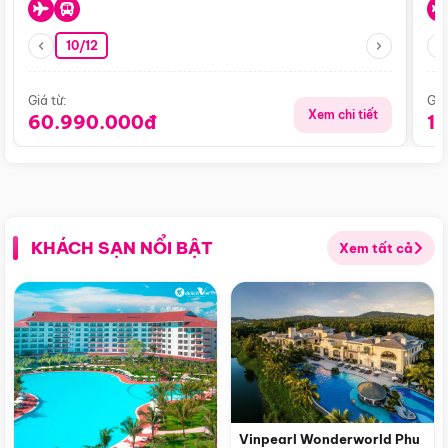
10/12
Giá từ:
Giá
Xem chi tiết
60.990.000đ
1
KHÁCH SẠN NỔI BẬT
Xem tất cả
Vinpearl Wonderworld Phu