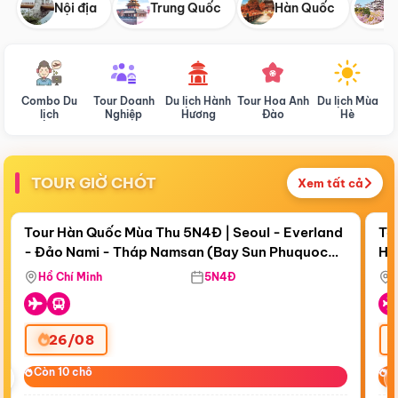
Nội địa
Trung Quốc
Hàn Quốc
N
Combo Du
Tour Doanh
Du lịch Hành
Tour Hoa Anh
Du lịch Mùa
D
lịch
Nghiệp
Hương
Đào
Hè
TOUR GIỜ CHÓT
Xem tất cả
Điểm nổi bật
Còn
18 ngày 08:06:17
Cò
Tour Hàn Quốc Mùa Thu 5N4Đ | Seoul - Everland
To
- Đảo Nami - Tháp Namsan (Bay Sun Phuquoc
Hò
Bay Sun Phuquoc Airways
Tặ
Airways)
Aq
Hồ Chí Minh
5N4Đ
26/08
‹
Còn 10 chỗ
Còn 10 chỗ
C
C