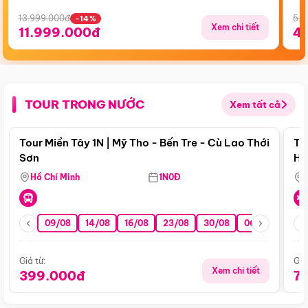
13.999.000đ
5.5
-14%
Xem chi tiết
11.999.000đ
4
TOUR TRONG NƯỚC
Xem tất cả
Điểm nổi bật
Tour Miền Tây 1N | Mỹ Tho - Bến Tre - Cù Lao Thới
To
Sơn
Hu
Hồ Chí Minh
1N0Đ
09/08
14/08
16/08
23/08
30/08
06/09
13/0
Giá từ:
Giá
Xem chi tiết
399.000đ
7