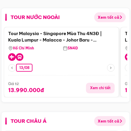
TOUR NƯỚC NGOÀI
Xem tất cả
Điểm nổi bật
Tour Malaysia - Singapore Mùa Thu 4N3Đ |
To
Kuala Lumpur - Malacca - Johor Baru -
Lử
Singapore
Hồ Chí Minh
5N4Đ
13/08
Giá từ:
Giá
Xem chi tiết
13.990.000đ
1
TOUR CHÂU Á
Xem tất cả
Điểm nổi bật