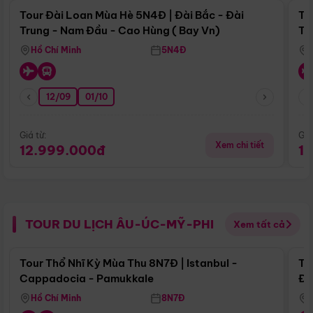
Tour Đài Loan Mùa Hè 5N4Đ | Đài Bắc - Đài
To
Trung - Nam Đầu - Cao Hùng ( Bay Vn)
Tr
Hồ Chí Minh
5N4Đ
12/09
01/10
Giá từ:
Giá
Xem chi tiết
12.999.000đ
1
TOUR DU LỊCH ÂU-ÚC-MỸ-PHI
Xem tất cả
Điểm nổi bật
Tour Thổ Nhĩ Kỳ Mùa Thu 8N7Đ | Istanbul -
To
Cappadocia - Pamukkale
Đế
Hồ Chí Minh
8N7Đ