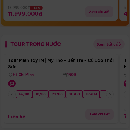
13.999.000đ
5.5
-14%
Xem chi tiết
11.999.000đ
4
TOUR TRONG NƯỚC
Xem tất cả
Điểm nổi bật
Tour Miền Tây 1N | Mỹ Tho - Bến Tre - Cù Lao Thới
To
Sơn
Hu
Hồ Chí Minh
1N0Đ
14/08
16/08
23/08
30/08
06/09
13/09
20/0
Giá
Xem chi tiết
7
Liên hệ