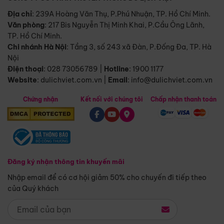
Địa chỉ
: 239A Hoàng Văn Thụ, P.Phú Nhuận, TP. Hồ Chí Minh.
Văn phòng
:
217 Bis Nguyễn Thị Minh Khai, P.Cầu Ông Lãnh,
TP. Hồ Chí Minh.
Chi nhánh Hà Nội
:
Tầng 3, số 243 xã Đàn, P.Đống Đa, TP. Hà
Nội
Điện thoại
:
028 73056789
|
Hotline
:
1900 1177
Website
:
dulichviet.com.vn
|
Email
:
info@dulichviet.com.vn
Chứng nhận
Kết nối với chúng tôi
Chấp nhận thanh toán
Đăng ký nhận thông tin khuyến mãi
Nhập email để có cơ hội giảm 50% cho chuyến đi tiếp theo
của Quý khách