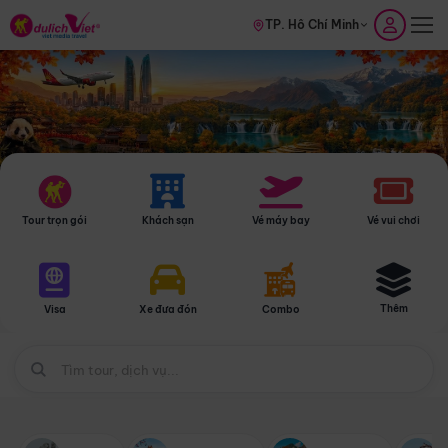
TP. Hồ Chí Minh
Tour trọn gói
Khách sạn
Vé máy bay
Vé vui chơi
Thêm
Visa
Xe đưa đón
Combo