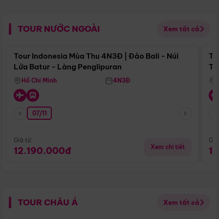
TOUR NƯỚC NGOÀI
Xem tất cả
Điểm nổi bật
Tour Indonesia Mùa Thu 4N3Đ | Đảo Bali - Núi
To
Lửa Batur - Làng Penglipuran
Tr
Hồ Chí Minh
4N3Đ
07/11
Giá từ:
Giá
Xem chi tiết
12.190.000đ
1
TOUR CHÂU Á
Xem tất cả
Điểm nổi bật