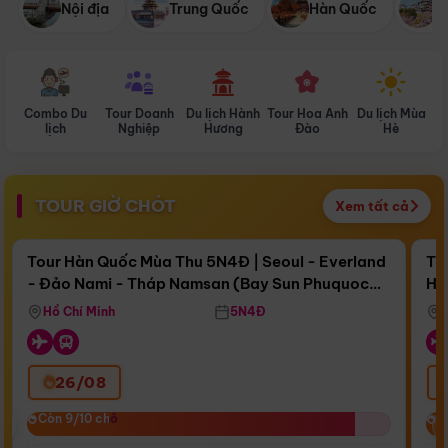
Nội địa
Trung Quốc
Hàn Quốc
N
Combo Du
Tour Doanh
Du lịch Hành
Tour Hoa Anh
Du lịch Mùa
D
lịch
Nghiệp
Hương
Đào
Hè
TOUR GIỜ CHÓT
Xem tất cả
Điểm nổi bật
Còn
16 ngày 12:35:24
Cò
Tour Hàn Quốc Mùa Thu 5N4Đ | Seoul - Everland
To
- Đảo Nami - Tháp Namsan (Bay Sun Phuquoc
Hò
Bay Sun Phuquoc Airways
Tặ
Airways)
Aq
Hồ Chí Minh
5N4Đ
26/08
‹
Còn 9/10 chỗ
Còn 9/10 chỗ
C
C