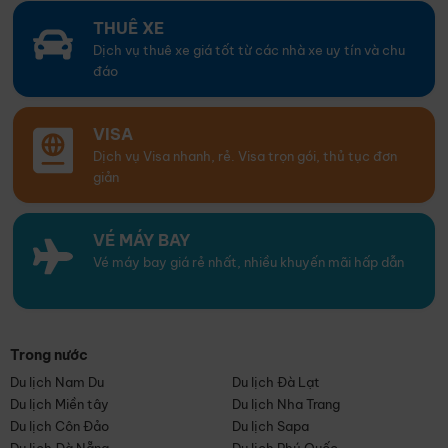
THUÊ XE
Dịch vụ thuê xe giá tốt từ các nhà xe uy tín và chu
đáo
VISA
Dịch vụ Visa nhanh, rẻ. Visa trọn gói, thủ tục đơn
giản
VÉ MÁY BAY
Vé máy bay giá rẻ nhất, nhiều khuyến mãi hấp dẫn
Trong nước
Du lịch Nam Du
Du lịch Đà Lạt
Du lịch Miền tây
Du lịch Nha Trang
Du lịch Côn Đảo
Du lịch Sapa