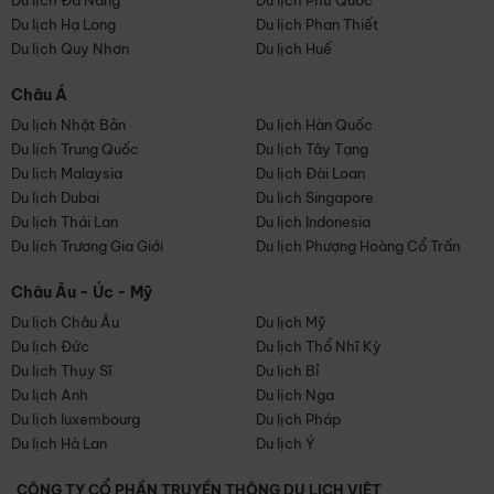
Du lịch Đà Nẵng
Du lịch Phú Quốc
Du lịch Hạ Long
Du lịch Phan Thiết
Du lịch Quy Nhơn
Du lịch Huế
Châu Á
Du lịch Nhật Bản
Du lịch Hàn Quốc
Du lịch Trung Quốc
Du lịch Tây Tạng
Du lịch Malaysia
Du lịch Đài Loan
Du lịch Dubai
Du lịch Singapore
Du lịch Thái Lan
Du lịch Indonesia
Du lịch Trương Gia Giới
Du lịch Phượng Hoàng Cổ Trấn
Châu Âu - Úc - Mỹ
Du lịch Châu Âu
Du lịch Mỹ
Du lịch Đức
Du lịch Thổ Nhĩ Kỳ
Du lịch Thụy Sĩ
Du lịch Bỉ
Du lịch Anh
Du lịch Nga
Du lịch luxembourg
Du lịch Pháp
Du lịch Hà Lan
Du lịch Ý
CÔNG TY CỔ PHẦN TRUYỀN THÔNG DU LỊCH VIỆT