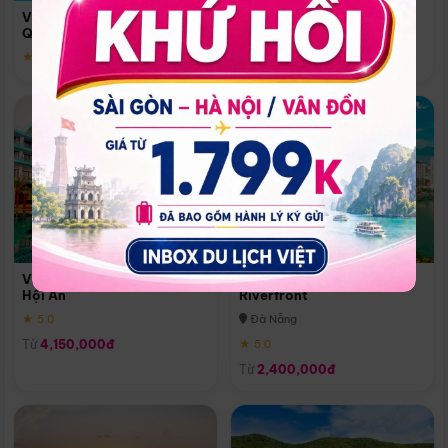
Quoc
Vinpearl Resort & Spa Phu
Phú Quốc
Quoc
★ 5.0
★ 5.0
Vinpearl Resort & Golf Nam
Melia Vinpearl Danang
Hội An
Riverfront
★ 5.0
Đà Nẵng
Từ
4,150,000đ
★ 5.0
Từ
2,400,000đ