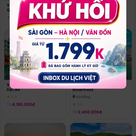
Quoc
Vinpearl Resort & Spa Phu
Phú Quốc
Quoc
★ 5.0
★ 5.0
Vinpearl Resort & Golf Nam
Melia Vinpearl Danang
Hội An
Riverfront
★ 5.0
Đà Nẵng
Từ
4,150,000đ
★ 5.0
Từ
2,400,000đ