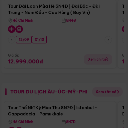
Tour Đài Loan Mùa Hè 5N4Đ | Đài Bắc - Đài
To
Trung - Nam Đầu - Cao Hùng ( Bay Vn)
Tr
Hồ Chí Minh
5N4Đ
12/09
01/10
Giá từ:
Giá
Xem chi tiết
12.999.000đ
1
TOUR DU LỊCH ÂU-ÚC-MỸ-PHI
Xem tất cả
Điểm nổi bật
Tour Thổ Nhĩ Kỳ Mùa Thu 8N7Đ | Istanbul -
To
Cappadocia - Pamukkale
Đế
Hồ Chí Minh
8N7Đ