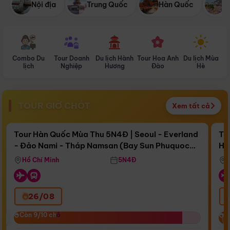
Nội địa
Trung Quốc
Hàn Quốc
N
Combo Du
Tour Doanh
Du lịch Hành
Tour Hoa Anh
Du lịch Mùa
D
lịch
Nghiệp
Hương
Đào
Hè
TOUR GIỜ CHÓT
Xem tất cả
Điểm nổi bật
Còn
16 ngày 17:10:30
Cò
Tour Hàn Quốc Mùa Thu 5N4Đ | Seoul - Everland
To
- Đảo Nami - Tháp Namsan (Bay Sun Phuquoc
Hò
Bay Sun Phuquoc Airways
Tặ
Airways)
Aq
Hồ Chí Minh
5N4Đ
26/08
‹
Còn 9/10 chỗ
Còn 9/10 chỗ
C
C