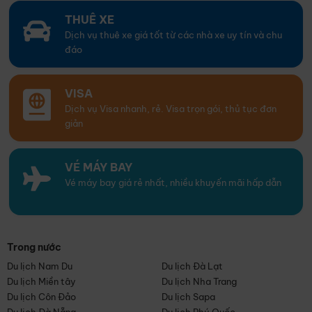
THUÊ XE
Dịch vụ thuê xe giá tốt từ các nhà xe uy tín và chu
đáo
VISA
Dịch vụ Visa nhanh, rẻ. Visa trọn gói, thủ tục đơn
giản
VÉ MÁY BAY
Vé máy bay giá rẻ nhất, nhiều khuyến mãi hấp dẫn
Trong nước
Du lịch Nam Du
Du lịch Đà Lạt
Du lịch Miền tây
Du lịch Nha Trang
Du lịch Côn Đảo
Du lịch Sapa