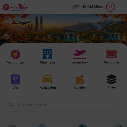
TP. Hồ Chí Minh
Tour trọn gói
Khách sạn
Vé máy bay
Vé vui chơi
Thêm
Visa
Xe đưa đón
Combo