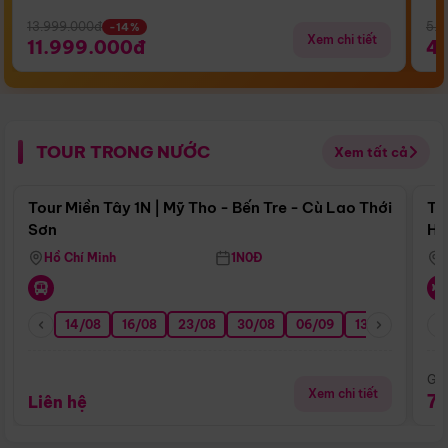
13.999.000đ
5.5
-14%
Xem chi tiết
11.999.000đ
4
TOUR TRONG NƯỚC
Xem tất cả
Điểm nổi bật
Tour Miền Tây 1N | Mỹ Tho - Bến Tre - Cù Lao Thới
To
Sơn
Hu
Hồ Chí Minh
1N0Đ
14/08
16/08
23/08
30/08
06/09
13/09
20/0
Giá
Xem chi tiết
7
Liên hệ