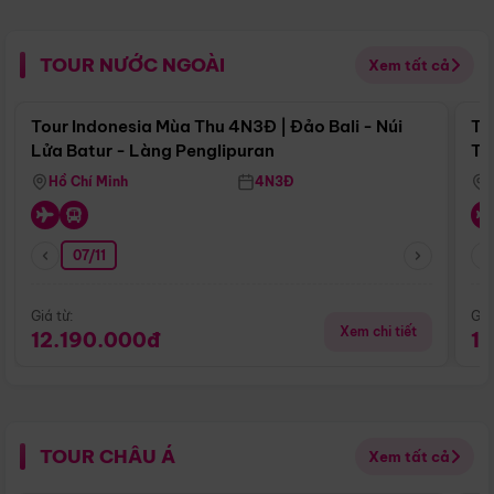
TOUR NƯỚC NGOÀI
Xem tất cả
Điểm nổi bật
Tour Indonesia Mùa Thu 4N3Đ | Đảo Bali - Núi
To
Lửa Batur - Làng Penglipuran
Tr
Hồ Chí Minh
4N3Đ
07/11
Giá từ:
Giá
Xem chi tiết
12.190.000đ
1
TOUR CHÂU Á
Xem tất cả
Điểm nổi bật