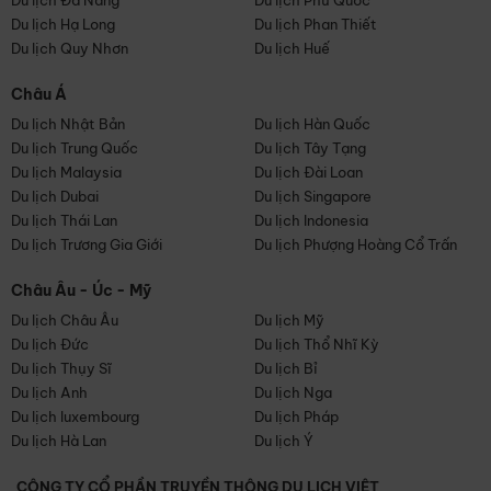
Du lịch Đà Nẵng
Du lịch Phú Quốc
Du lịch Hạ Long
Du lịch Phan Thiết
Du lịch Quy Nhơn
Du lịch Huế
Châu Á
Du lịch Nhật Bản
Du lịch Hàn Quốc
Du lịch Trung Quốc
Du lịch Tây Tạng
Du lịch Malaysia
Du lịch Đài Loan
Du lịch Dubai
Du lịch Singapore
Du lịch Thái Lan
Du lịch Indonesia
Du lịch Trương Gia Giới
Du lịch Phượng Hoàng Cổ Trấn
Châu Âu - Úc - Mỹ
Du lịch Châu Âu
Du lịch Mỹ
Du lịch Đức
Du lịch Thổ Nhĩ Kỳ
Du lịch Thụy Sĩ
Du lịch Bỉ
Du lịch Anh
Du lịch Nga
Du lịch luxembourg
Du lịch Pháp
Du lịch Hà Lan
Du lịch Ý
CÔNG TY CỔ PHẦN TRUYỀN THÔNG DU LỊCH VIỆT