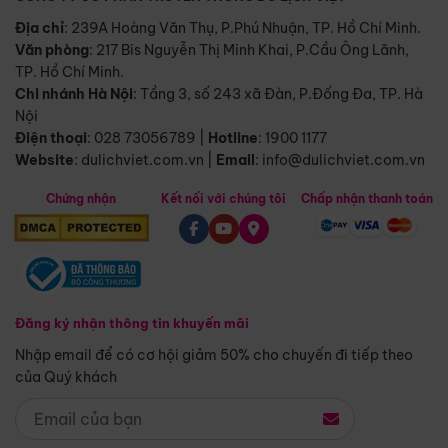
Địa chỉ
: 239A Hoàng Văn Thụ, P.Phú Nhuận, TP. Hồ Chí Minh.
Văn phòng
:
217 Bis Nguyễn Thị Minh Khai, P.Cầu Ông Lãnh,
TP. Hồ Chí Minh.
Chi nhánh Hà Nội
:
Tầng 3, số 243 xã Đàn, P.Đống Đa, TP. Hà
Nội
Điện thoại
:
028 73056789
|
Hotline
:
1900 1177
Website
:
dulichviet.com.vn
|
Email
:
info@dulichviet.com.vn
Chứng nhận
Kết nối với chúng tôi
Chấp nhận thanh toán
Đăng ký nhận thông tin khuyến mãi
Nhập email để có cơ hội giảm 50% cho chuyến đi tiếp theo
của Quý khách