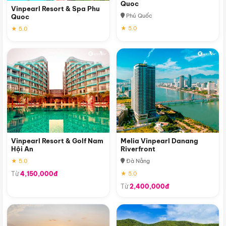
Quoc
Vinpearl Resort & Spa Phu
Phú Quốc
Quoc
★ 5.0
★ 5.0
Vinpearl Resort & Golf Nam
Melia Vinpearl Danang
Hội An
Riverfront
★ 5.0
Đà Nẵng
Từ
4,150,000đ
★ 5.0
Từ
2,400,000đ