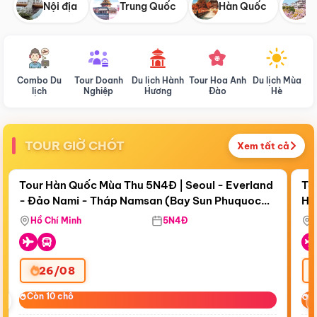
Nội địa
Trung Quốc
Hàn Quốc
N
Combo Du
Tour Doanh
Du lịch Hành
Tour Hoa Anh
Du lịch Mùa
D
lịch
Nghiệp
Hương
Đào
Hè
TOUR GIỜ CHÓT
Xem tất cả
Điểm nổi bật
Còn
17 ngày 19:17:21
Cò
Tour Hàn Quốc Mùa Thu 5N4Đ | Seoul - Everland
To
- Đảo Nami - Tháp Namsan (Bay Sun Phuquoc
Hò
Bay Sun Phuquoc Airways
Tặ
Airways)
Aq
Hồ Chí Minh
5N4Đ
26/08
‹
Còn 10 chỗ
Còn 10 chỗ
C
C