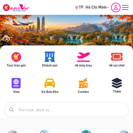
TP. Hồ Chí Minh
Tour trọn gói
Khách sạn
Vé máy bay
Vé vui chơi
Thêm
Visa
Xe đưa đón
Combo