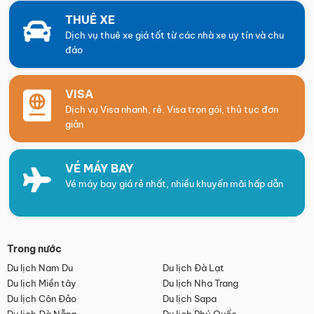
THUÊ XE
Dịch vụ thuê xe giá tốt từ các nhà xe uy tín và chu
đáo
VISA
Dịch vụ Visa nhanh, rẻ. Visa trọn gói, thủ tục đơn
giản
VÉ MÁY BAY
Vé máy bay giá rẻ nhất, nhiều khuyến mãi hấp dẫn
Trong nước
Du lịch Nam Du
Du lịch Đà Lạt
Du lịch Miền tây
Du lịch Nha Trang
Du lịch Côn Đảo
Du lịch Sapa