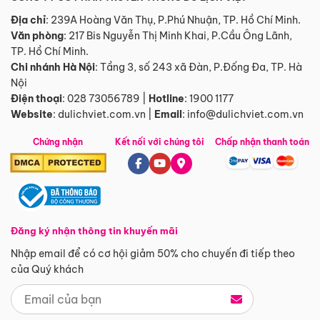
Địa chỉ
: 239A Hoàng Văn Thụ, P.Phú Nhuận, TP. Hồ Chí Minh.
Văn phòng
:
217 Bis Nguyễn Thị Minh Khai, P.Cầu Ông Lãnh,
TP. Hồ Chí Minh.
Chi nhánh Hà Nội
:
Tầng 3, số 243 xã Đàn, P.Đống Đa, TP. Hà
Nội
Điện thoại
:
028 73056789
|
Hotline
:
1900 1177
Website
:
dulichviet.com.vn
|
Email
:
info@dulichviet.com.vn
Chứng nhận
Kết nối với chúng tôi
Chấp nhận thanh toán
Đăng ký nhận thông tin khuyến mãi
Nhập email để có cơ hội giảm 50% cho chuyến đi tiếp theo
của Quý khách