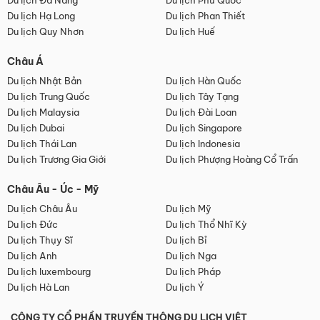
Du lịch Đà Nẵng
Du lịch Phú Quốc
Du lịch Hạ Long
Du lịch Phan Thiết
Du lịch Quy Nhơn
Du lịch Huế
Châu Á
Du lịch Nhật Bản
Du lịch Hàn Quốc
Du lịch Trung Quốc
Du lịch Tây Tạng
Du lịch Malaysia
Du lịch Đài Loan
Du lịch Dubai
Du lịch Singapore
Du lịch Thái Lan
Du lịch Indonesia
Du lịch Trương Gia Giới
Du lịch Phượng Hoàng Cổ Trấn
Châu Âu - Úc - Mỹ
Du lịch Châu Âu
Du lịch Mỹ
Du lịch Đức
Du lịch Thổ Nhĩ Kỳ
Du lịch Thụy Sĩ
Du lịch Bỉ
Du lịch Anh
Du lịch Nga
Du lịch luxembourg
Du lịch Pháp
Du lịch Hà Lan
Du lịch Ý
CÔNG TY CỔ PHẦN TRUYỀN THÔNG DU LỊCH VIỆT