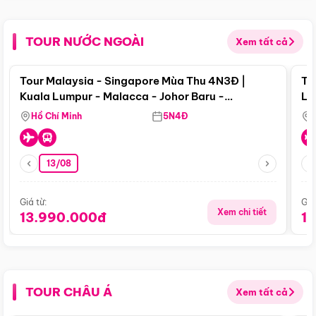
TOUR NƯỚC NGOÀI
Xem tất cả
Điểm nổi bật
Tour Malaysia - Singapore Mùa Thu 4N3Đ |
To
Kuala Lumpur - Malacca - Johor Baru -
Lử
Singapore
Hồ Chí Minh
5N4Đ
13/08
Giá từ:
Giá
Xem chi tiết
13.990.000đ
1
TOUR CHÂU Á
Xem tất cả
Điểm nổi bật