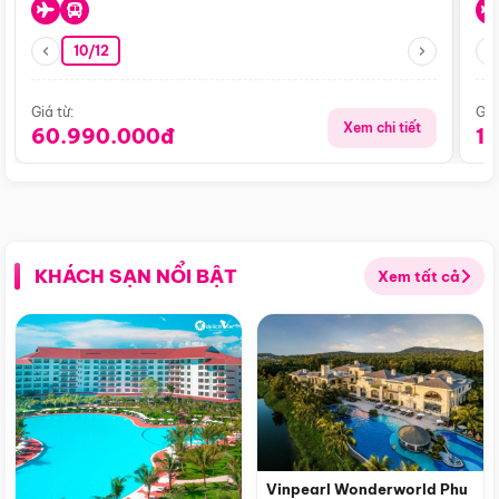
10/12
Giá từ:
Giá
Xem chi tiết
60.990.000đ
1
KHÁCH SẠN NỔI BẬT
Xem tất cả
Vinpearl Wonderworld Phu