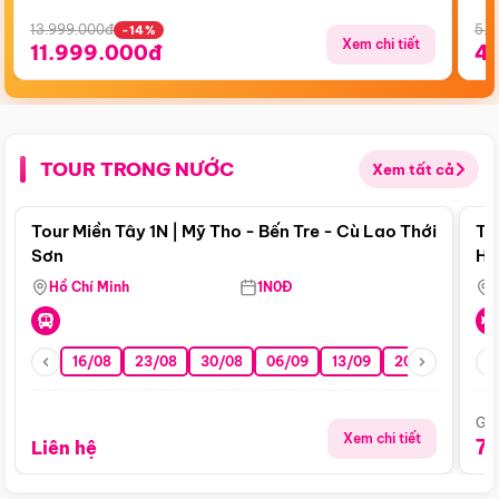
13.999.000đ
5.5
-14%
Xem chi tiết
11.999.000đ
4
TOUR TRONG NƯỚC
Xem tất cả
Điểm nổi bật
Tour Miền Tây 1N | Mỹ Tho - Bến Tre - Cù Lao Thới
To
Sơn
Hu
Hồ Chí Minh
1N0Đ
16/08
23/08
30/08
06/09
13/09
20/09
27/0
Giá
Xem chi tiết
7
Liên hệ