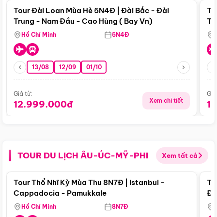
Tour Đài Loan Mùa Hè 5N4Đ | Đài Bắc - Đài
To
Trung - Nam Đầu - Cao Hùng ( Bay Vn)
Tr
Hồ Chí Minh
5N4Đ
13/08
12/09
01/10
Giá từ:
Giá
Xem chi tiết
12.999.000đ
1
TOUR DU LỊCH ÂU-ÚC-MỸ-PHI
Xem tất cả
Điểm nổi bật
Tour Thổ Nhĩ Kỳ Mùa Thu 8N7Đ | Istanbul -
To
Cappadocia - Pamukkale
Đế
Hồ Chí Minh
8N7Đ