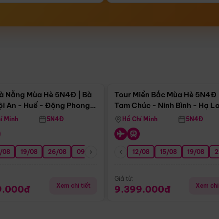
Điểm nổi bật
Điểm nổi
à Nẵng Mùa Hè 5N4Đ | Bà
Tour Miền Bắc Mùa Hè 5N4Đ 
ội An - Huế - Động Phong
Tam Chúc - Ninh Bình - Hạ L
í Minh
5N4Đ
Hồ Chí Minh
5N4Đ
/08
3/09
19/08
20/09
26/08
27/09
09/09
16/09
12/08
23/09
15/08
30/09
19/08
07/10
2
Giá từ:
Xem chi tiết
Xem chi 
9.000đ
9.399.000đ