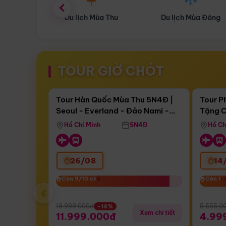
ùa Thu
Du lịch Mùa Đông
Combo Du lịch
TOUR GIỜ CHÓT
Điểm nổi bật
Còn
16 ngày 13:20:48
Còn
04 
Tour Hàn Quốc Mùa Thu 5N4Đ |
Tour P
Seoul - Everland - Đảo Nami -
Tặng C
Bay Sun Phuquoc Airways
Tặng C
Tháp Namsan (Bay Sun Phuquoc
Hôn - 
Hồ Chí Minh
5N4Đ
Hồ Ch
Airways)
26/08
14
Còn 9/10 chỗ
Còn 9/10 chỗ
Còn 6 
Còn 6 
‹
13.999.000đ
5.555.0
-14%
Xem chi tiết
11.999.000đ
4.99