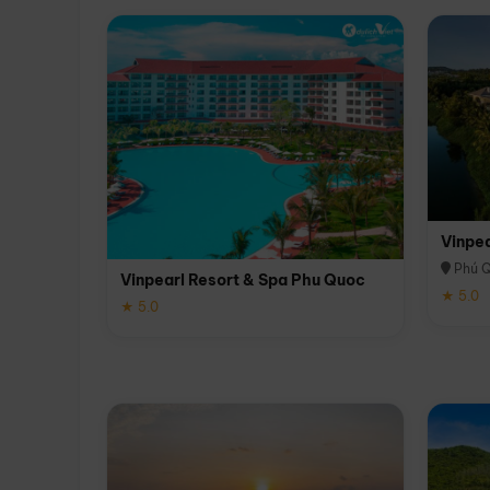
Vinpe
Phú 
Vinpearl Resort & Spa Phu Quoc
★ 5.0
★ 5.0