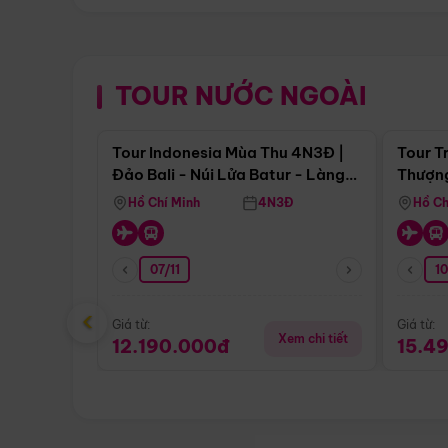
TOUR NƯỚC NGOÀI
Điểm nổi bật
Tour Indonesia Mùa Thu 4N3Đ |
Tour T
Đảo Bali - Núi Lửa Batur - Làng
Thượng
Penglipuran
(Tour 
Hồ Chí Minh
4N3Đ
Hồ Ch
07/11
1
‹
Giá từ:
Giá từ:
Xem chi tiết
12.190.000đ
15.4