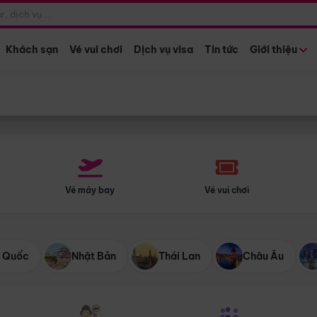
Điểm khởi hành
Tháng khở
Hồ Chí Minh
Bất kỳ 
Khách sạn
Vé vui chơi
Dịch vụ visa
Tin tức
Giới thiệu
Vé máy bay
Vé vui chơi
 Quốc
Nhật Bản
Thái Lan
Châu Âu