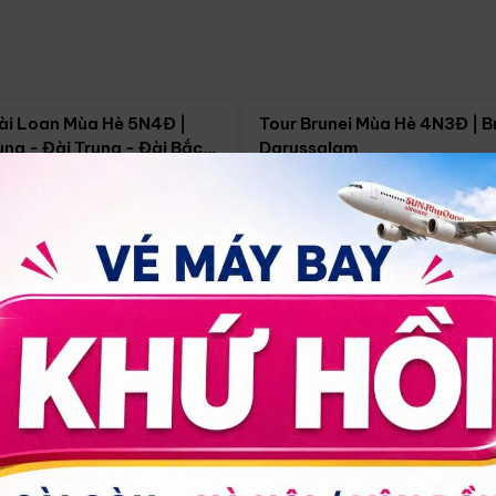
Điểm nổi bật
Điểm nổi
ài Loan Mùa Hè 5N4Đ |
Tour Brunei Mùa Hè 4N3Đ | B
ng - Đài Trung - Đài Bắc
Darussalam
j)
í Minh
5N4Đ
Hồ Chí Minh
4N3Đ
4/09
18/09
30/08
17/09
24/09
Giá từ:
Xem chi tiết
Xem chi 
90.000đ
14.499.000đ