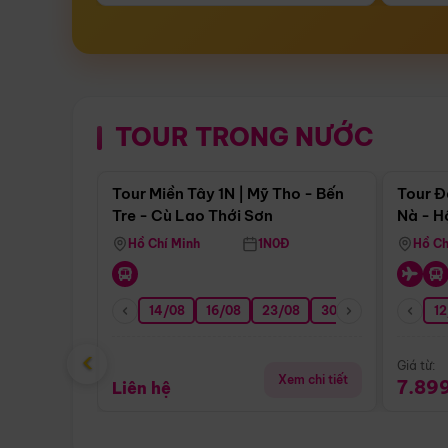
TOUR TRONG NƯỚC
Điểm nổi bật
Tour Miền Tây 1N | Mỹ Tho - Bến
Tour Đ
Tre - Cù Lao Thới Sơn
Nà - H
Nha
Hồ Chí Minh
1N0Đ
Hồ Ch
14/08
16/08
23/08
30/08
06/09
12
1
‹
Giá từ:
Xem chi tiết
7.89
Liên hệ