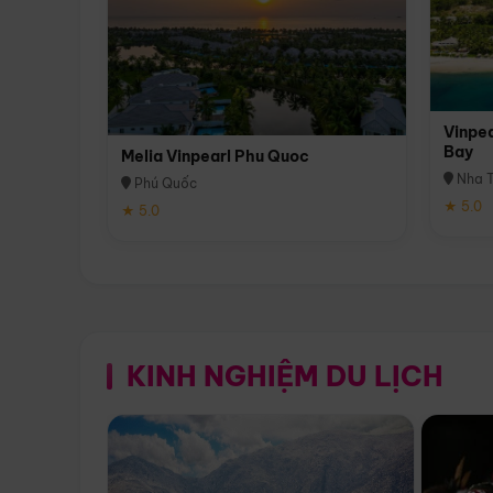
Vinpea
Bay
Melia Vinpearl Phu Quoc
Nha T
Phú Quốc
★ 5.0
★ 5.0
KINH NGHIỆM DU LỊCH