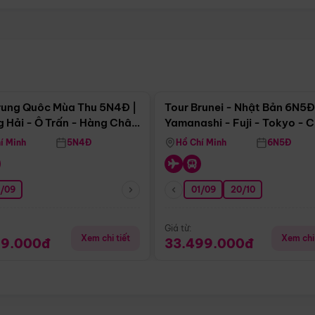
Điểm nổi bật
Điểm nổi
rung Quôc Mùa Thu 5N4Đ |
Tour Brunei - Nhật Bản 6N5Đ
 Hải - Ô Trấn - Hàng Châu
Yamanashi - Fuji - Tokyo - 
Không Shopping)
- Freeday
í Minh
5N4Đ
Hồ Chí Minh
6N5Đ
0/09
01/09
20/10
Giá từ:
Xem chi tiết
Xem chi 
99.000đ
33.499.000đ