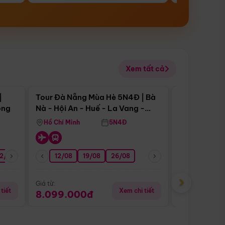
Xem tất cả
 bật
Điểm nổi bật
|
Tour Đà Nẵng Mùa Hè 5N4Đ | Bà
Tour Đà Nẵn
ong
Nà - Hội An - Huế - La Vang -
Nà - Hội An
Động Thiên Đường
Nha
Hồ Chí Minh
5N4Đ
Hồ Chí Minh
2/08
26/08
05/09
12/08
19/08
09/09
26/08
12/09
13/08
›
Giá từ:
Giá từ:
tiết
Xem chi tiết
8.099.000đ
6.899.00