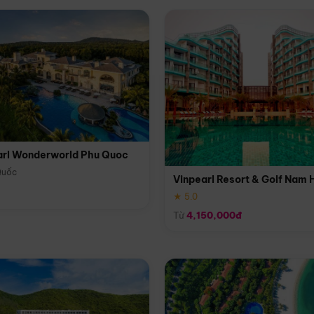
arl Wonderworld Phu Quoc
Quốc
Vinpearl Resort & Golf Nam 
★ 5.0
Từ
4,150,000đ