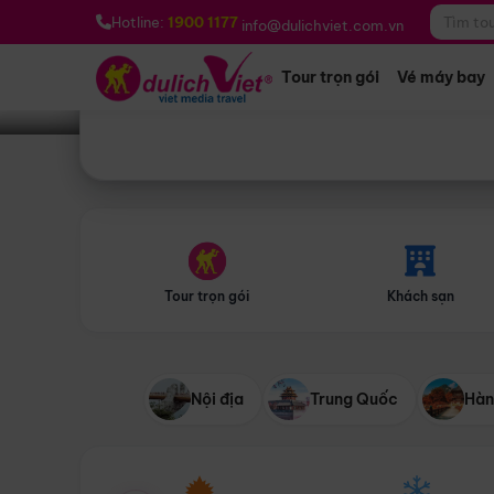
Bạn muốn đi đâu?
*
Hotline:
1900 1177
info@dulichviet.com.vn
Tour trọn gói
Vé máy bay
Tour trọn gói
Khách sạn
Nội địa
Trung Quốc
Hàn