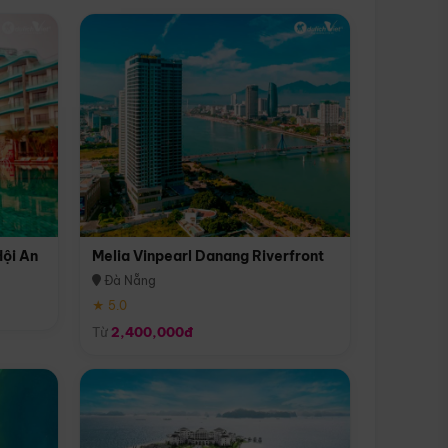
Hội An
Melia Vinpearl Danang Riverfront
Đà Nẵng
★ 5.0
Từ
2,400,000đ