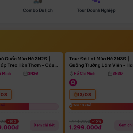
Tour Doanh Nghiệp
Du lịch Hành Hương
Điểm nổi bật
Điểm nổi
ngày 13:20:48
Còn
03 ngày 13:20:48
hú Quốc Mùa Hè 3N2Đ |
Tour Đà Lạt Mùa Hè 3N3Đ |
áp Treo Hòn Thơm - Cầu
Quảng Trường Lâm Viên - H
áp Treo Hòn Thơm
Công Viên Nước Aquatopia
Hill - Puppy Farm
í Minh
3N2Đ
Hồ Chí Minh
3N3Đ
/08
13/08
chỗ
chỗ
Còn 10 chỗ
Còn 10 chỗ
00đ
1.444.000đ
-10%
-10%
Xem chi tiết
Xem chi 
9.000đ
1.299.000đ