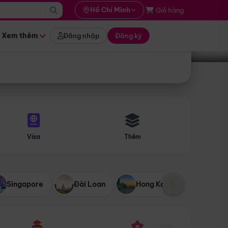
i hành
Hồ Chí Minh
Giỏ hàng
Tìm tour
tháng nào
Xem thêm
Đăng nhập
Đăng ký
Visa
Thêm
Singapore
Đài Loan
Hong Kong
Mỹ