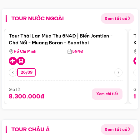
TOUR NƯỚC NGOÀI
Xem tất cả
Điểm nổi bật
Tour Thái Lan Mùa Thu 5N4Đ | Biển Jomtien -
To
Chợ Nổi - Muang Boran - Suanthai
Ku
Si
Hồ Chí Minh
5N4Đ
26/09
Giá từ:
Giá
Xem chi tiết
8.300.000đ
1
TOUR CHÂU Á
Xem tất cả
Điểm nổi bật