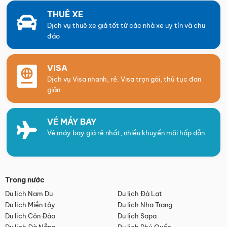
THUÊ XE
Dịch vụ thuê xe giá tốt từ các nhà xe uy tín và chu
đáo
VISA
Dịch vụ Visa nhanh, rẻ. Visa trọn gói, thủ tục đơn
giản
VÉ MÁY BAY
Vé máy bay giá rẻ nhất, nhiều khuyến mãi hấp dẫn
Trong nước
Du lịch Nam Du
Du lịch Đà Lạt
Du lịch Miền tây
Du lịch Nha Trang
Du lịch Côn Đảo
Du lịch Sapa