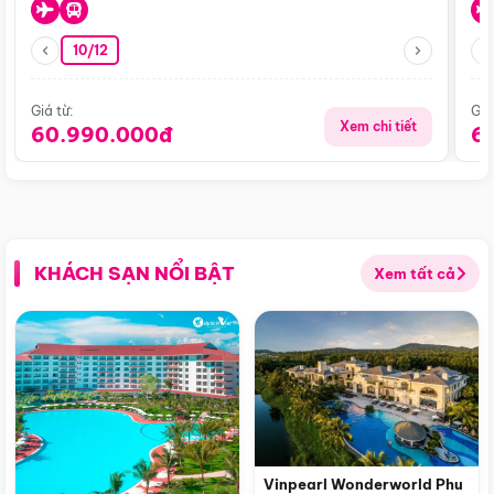
10/12
Giá từ:
Giá
Xem chi tiết
60.990.000đ
6
KHÁCH SẠN NỔI BẬT
Xem tất cả
Vinpearl Wonderworld Phu