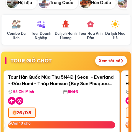
Nội địa
Trung Quốc
Hàn Quốc
N
Combo Du
Tour Doanh
Du lịch Hành
Tour Hoa Anh
Du lịch Mùa
D
lịch
Nghiệp
Hương
Đào
Hè
TOUR GIỜ CHÓT
Xem tất cả
Điểm nổi bật
Còn
19 ngày 00:04:47
Cò
Tour Hàn Quốc Mùa Thu 5N4Đ | Seoul - Everland
To
- Đảo Nami - Tháp Namsan (Bay Sun Phuquoc
Hò
Tặ
Airways)
Aq
Hồ Chí Minh
5N4Đ
26/08
‹
Còn 10 chỗ
Còn 10 chỗ
C
C