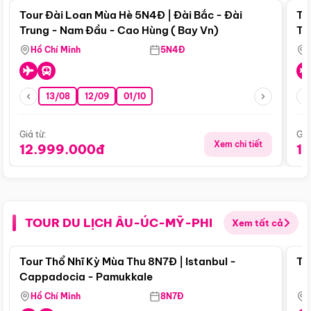
Tour Đài Loan Mùa Hè 5N4Đ | Đài Bắc - Đài
To
Trung - Nam Đầu - Cao Hùng ( Bay Vn)
Tr
Hồ Chí Minh
5N4Đ
13/08
12/09
01/10
Giá từ:
Giá
Xem chi tiết
12.999.000đ
1
TOUR DU LỊCH ÂU-ÚC-MỸ-PHI
Xem tất cả
Điểm nổi bật
Tour Thổ Nhĩ Kỳ Mùa Thu 8N7Đ | Istanbul -
To
Cappadocia - Pamukkale
Hồ Chí Minh
8N7Đ