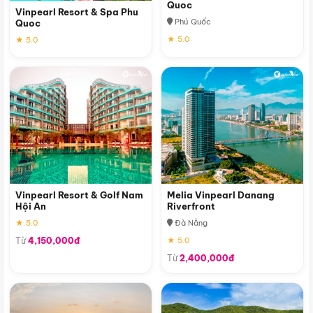
Quoc
Vinpearl Resort & Spa Phu
Phú Quốc
Quoc
★ 5.0
★ 5.0
Vinpearl Resort & Golf Nam
Melia Vinpearl Danang
Hội An
Riverfront
★ 5.0
Đà Nẵng
Từ
4,150,000đ
★ 5.0
Từ
2,400,000đ