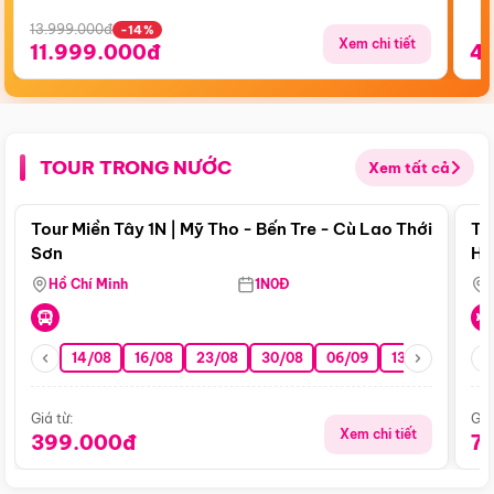
13.999.000đ
-14%
Xem chi tiết
11.999.000đ
4
TOUR TRONG NƯỚC
Xem tất cả
Điểm nổi bật
Tour Miền Tây 1N | Mỹ Tho - Bến Tre - Cù Lao Thới
To
Sơn
Hu
Hồ Chí Minh
1N0Đ
14/08
16/08
23/08
30/08
06/09
13/09
20/0
Giá từ:
Giá
Xem chi tiết
399.000đ
7