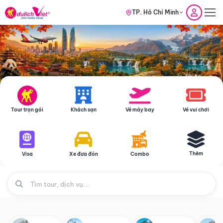
TP. Hồ Chí Minh
Tour trọn gói
Khách sạn
Vé máy bay
Vé vui chơi
Thêm
Visa
Xe đưa đón
Combo