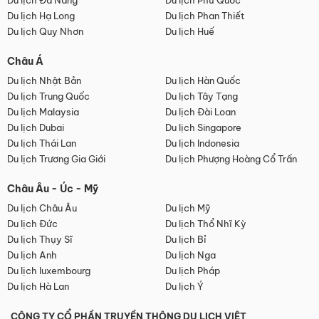
Du lịch Đà Nẵng
Du lịch Phú Quốc
Du lịch Hạ Long
Du lịch Phan Thiết
Du lịch Quy Nhơn
Du lịch Huế
Châu Á
Du lịch Nhật Bản
Du lịch Hàn Quốc
Du lịch Trung Quốc
Du lịch Tây Tạng
Du lịch Malaysia
Du lịch Đài Loan
Du lịch Dubai
Du lịch Singapore
Du lịch Thái Lan
Du lịch Indonesia
Du lịch Trương Gia Giới
Du lịch Phượng Hoàng Cổ Trấn
Châu Âu - Úc - Mỹ
Du lịch Châu Âu
Du lịch Mỹ
Du lịch Đức
Du lịch Thổ Nhĩ Kỳ
Du lịch Thụy Sĩ
Du lịch Bỉ
Du lịch Anh
Du lịch Nga
Du lịch luxembourg
Du lịch Pháp
Du lịch Hà Lan
Du lịch Ý
CÔNG TY CỔ PHẦN TRUYỀN THÔNG DU LỊCH VIỆT