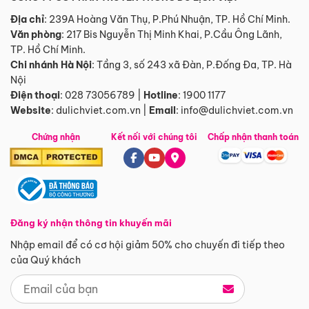
Địa chỉ
: 239A Hoàng Văn Thụ, P.Phú Nhuận, TP. Hồ Chí Minh.
Văn phòng
:
217 Bis Nguyễn Thị Minh Khai, P.Cầu Ông Lãnh,
TP. Hồ Chí Minh.
Chi nhánh Hà Nội
:
Tầng 3, số 243 xã Đàn, P.Đống Đa, TP. Hà
Nội
Điện thoại
:
028 73056789
|
Hotline
:
1900 1177
Website
:
dulichviet.com.vn
|
Email
:
info@dulichviet.com.vn
Chứng nhận
Kết nối với chúng tôi
Chấp nhận thanh toán
Đăng ký nhận thông tin khuyến mãi
Nhập email để có cơ hội giảm 50% cho chuyến đi tiếp theo
của Quý khách