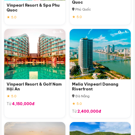
Quoc
Vinpearl Resort & Spa Phu
Phú Quốc
Quoc
★ 5.0
★ 5.0
Vinpearl Resort & Golf Nam
Melia Vinpearl Danang
Hội An
Riverfront
★ 5.0
Đà Nẵng
Từ
4,150,000đ
★ 5.0
Từ
2,400,000đ