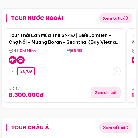
TOUR NƯỚC NGOÀI
Xem tất cả
Điểm nổi bật
Tour Thái Lan Mùa Thu 5N4Đ | Biển Jomtien -
To
Chợ Nổi - Muang Boran - Suanthai (Bay Vietnam
Ku
Airlines)
Si
Hồ Chí Minh
5N4Đ
26/09
Giá từ:
Giá
Xem chi tiết
8.300.000đ
1
TOUR CHÂU Á
Xem tất cả
Điểm nổi bật