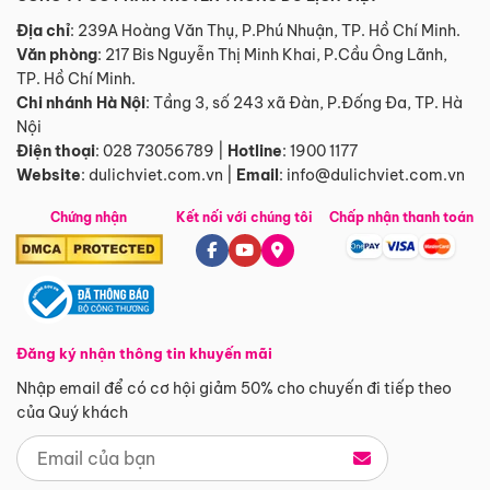
Địa chỉ
: 239A Hoàng Văn Thụ, P.Phú Nhuận, TP. Hồ Chí Minh.
Văn phòng
:
217 Bis Nguyễn Thị Minh Khai, P.Cầu Ông Lãnh,
TP. Hồ Chí Minh.
Chi nhánh Hà Nội
:
Tầng 3, số 243 xã Đàn, P.Đống Đa, TP. Hà
Nội
Điện thoại
:
028 73056789
|
Hotline
:
1900 1177
Website
:
dulichviet.com.vn
|
Email
:
info@dulichviet.com.vn
Chứng nhận
Kết nối với chúng tôi
Chấp nhận thanh toán
Đăng ký nhận thông tin khuyến mãi
Nhập email để có cơ hội giảm 50% cho chuyến đi tiếp theo
của Quý khách