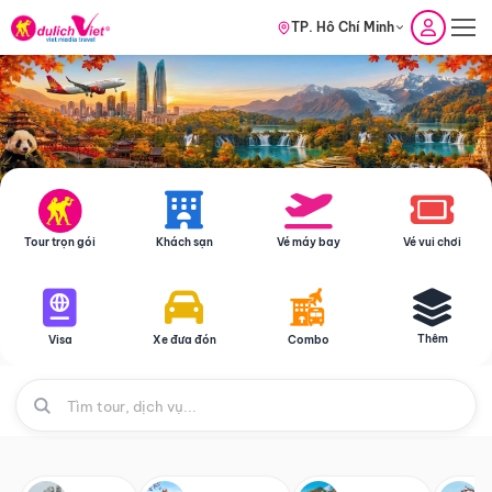
TP. Hồ Chí Minh
Tour trọn gói
Khách sạn
Vé máy bay
Vé vui chơi
Thêm
Visa
Xe đưa đón
Combo