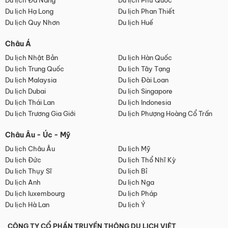
Du lịch Đà Nẵng
Du lịch Phú Quốc
Du lịch Hạ Long
Du lịch Phan Thiết
Du lịch Quy Nhơn
Du lịch Huế
Châu Á
Du lịch Nhật Bản
Du lịch Hàn Quốc
Du lịch Trung Quốc
Du lịch Tây Tạng
Du lịch Malaysia
Du lịch Đài Loan
Du lịch Dubai
Du lịch Singapore
Du lịch Thái Lan
Du lịch Indonesia
Du lịch Trương Gia Giới
Du lịch Phượng Hoàng Cổ Trấn
Châu Âu - Úc - Mỹ
Du lịch Châu Âu
Du lịch Mỹ
Du lịch Đức
Du lịch Thổ Nhĩ Kỳ
Du lịch Thụy Sĩ
Du lịch Bỉ
Du lịch Anh
Du lịch Nga
Du lịch luxembourg
Du lịch Pháp
Du lịch Hà Lan
Du lịch Ý
CÔNG TY CỔ PHẦN TRUYỀN THÔNG DU LỊCH VIỆT