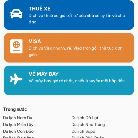
THUÊ XE
Dịch vụ thuê xe giá tốt từ các nhà xe uy tín và chu
đáo
VISA
Dịch vụ Visa nhanh, rẻ. Visa trọn gói, thủ tục đơn
giản
VÉ MÁY BAY
Vé máy bay giá rẻ nhất, nhiều khuyến mãi hấp dẫn
Trong nước
Du lịch Nam Du
Du lịch Đà Lạt
Du lịch Miền tây
Du lịch Nha Trang
Du lịch Côn Đảo
Du lịch Sapa