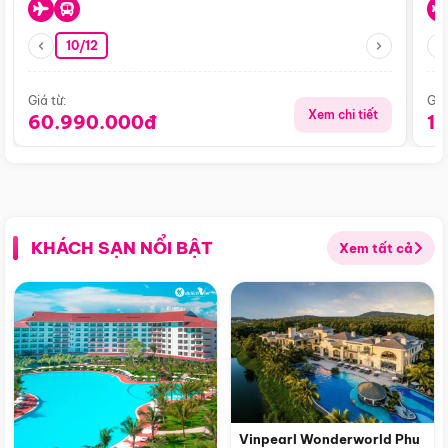
10/12
Giá từ:
Giá
Xem chi tiết
60.990.000đ
1
KHÁCH SẠN NỔI BẬT
Xem tất cả
Vinpearl Wonderworld Phu