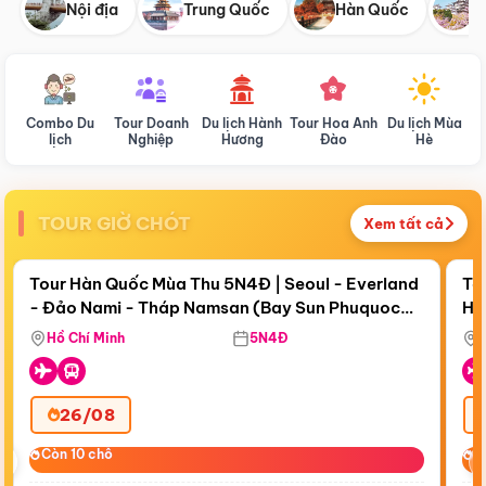
Nội địa
Trung Quốc
Hàn Quốc
N
Combo Du
Tour Doanh
Du lịch Hành
Tour Hoa Anh
Du lịch Mùa
D
lịch
Nghiệp
Hương
Đào
Hè
TOUR GIỜ CHÓT
Xem tất cả
Điểm nổi bật
Còn
18 ngày 18:39:02
Cò
Tour Hàn Quốc Mùa Thu 5N4Đ | Seoul - Everland
To
- Đảo Nami - Tháp Namsan (Bay Sun Phuquoc
Hò
Bay Sun Phuquoc Airways
Tặ
Airways)
Aq
Hồ Chí Minh
5N4Đ
26/08
‹
Còn 10 chỗ
Còn 10 chỗ
C
C