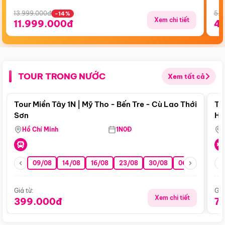
13.999.000đ
5.5
-14%
Xem chi tiết
11.999.000đ
4
TOUR TRONG NƯỚC
Xem tất cả
Điểm nổi bật
Tour Miền Tây 1N | Mỹ Tho - Bến Tre - Cù Lao Thới
To
Sơn
Hu
Hồ Chí Minh
1N0Đ
09/08
14/08
16/08
23/08
30/08
06/09
13/0
Giá từ:
Giá
Xem chi tiết
399.000đ
7