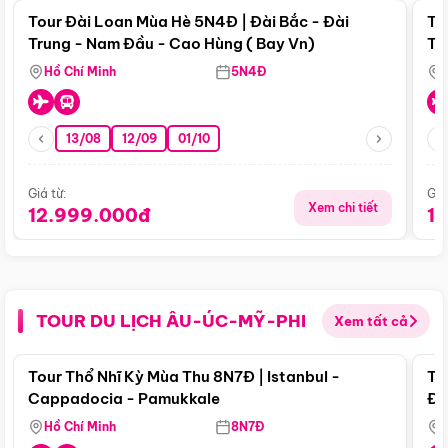
Tour Đài Loan Mùa Hè 5N4Đ | Đài Bắc - Đài
To
Trung - Nam Đầu - Cao Hùng ( Bay Vn)
Tr
Hồ Chí Minh
5N4Đ
13/08
12/09
01/10
Giá từ:
Giá
Xem chi tiết
12.999.000đ
1
TOUR DU LỊCH ÂU-ÚC-MỸ-PHI
Xem tất cả
Điểm nổi bật
Tour Thổ Nhĩ Kỳ Mùa Thu 8N7Đ | Istanbul -
To
Cappadocia - Pamukkale
Đế
Hồ Chí Minh
8N7Đ