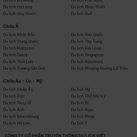
Du lịch Đà Nẵng
Du lịch Phú Quốc
Du lịch Hạ Long
Du lịch Phan Thiết
Du lịch Quy Nhơn
Du lịch Huế
Châu Á
Du lịch Nhật Bản
Du lịch Hàn Quốc
Du lịch Trung Quốc
Du lịch Tây Tạng
Du lịch Malaysia
Du lịch Đài Loan
Du lịch Dubai
Du lịch Singapore
Du lịch Thái Lan
Du lịch Indonesia
Du lịch Trương Gia Giới
Du lịch Phượng Hoàng Cổ Trấn
Châu Âu - Úc - Mỹ
Du lịch Châu Âu
Du lịch Mỹ
Du lịch Đức
Du lịch Thổ Nhĩ Kỳ
Du lịch Thụy Sĩ
Du lịch Bỉ
Du lịch Anh
Du lịch Nga
Du lịch luxembourg
Du lịch Pháp
Du lịch Hà Lan
Du lịch Ý
CÔNG TY CỔ PHẦN TRUYỀN THÔNG DU LỊCH VIỆT