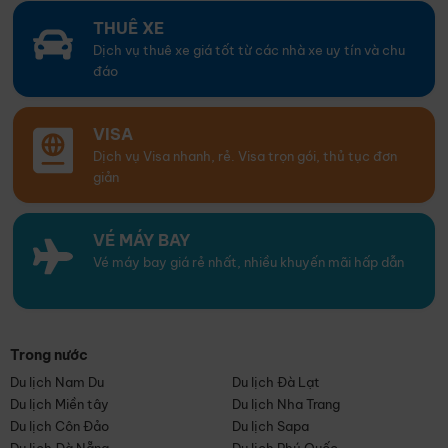
THUÊ XE
Dịch vụ thuê xe giá tốt từ các nhà xe uy tín và chu
đáo
VISA
Dịch vụ Visa nhanh, rẻ. Visa trọn gói, thủ tục đơn
giản
VÉ MÁY BAY
Vé máy bay giá rẻ nhất, nhiều khuyến mãi hấp dẫn
Trong nước
Du lịch Nam Du
Du lịch Đà Lạt
Du lịch Miền tây
Du lịch Nha Trang
Du lịch Côn Đảo
Du lịch Sapa