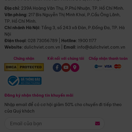
Địa chỉ
: 239A Hoàng Văn Thụ, P.Phú Nhuận, TP. Hồ Chí Minh.
Văn phòng
:
217 Bis Nguyễn Thị Minh Khai, P.Cầu Ông Lãnh,
TP. Hồ Chí Minh.
Chi nhánh Hà Nội
:
Tầng 3, số 243 xã Đàn, P.Đống Đa, TP. Hà
Nội
Điện thoại
:
028 73056789
|
Hotline
:
1900 1177
Website
:
dulichviet.com.vn
|
Email
:
info@dulichviet.com.vn
Chứng nhận
Kết nối với chúng tôi
Chấp nhận thanh toán
Đăng ký nhận thông tin khuyến mãi
Nhập email để có cơ hội giảm 50% cho chuyến đi tiếp theo
của Quý khách