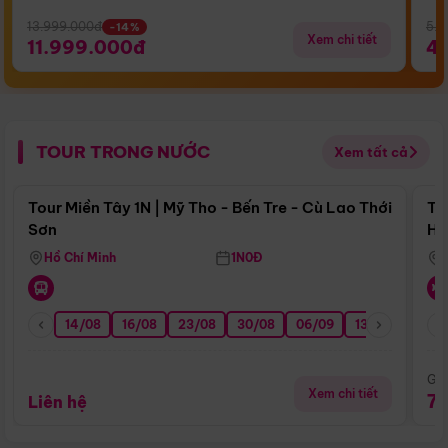
13.999.000đ
5.5
-14%
Xem chi tiết
11.999.000đ
4
TOUR TRONG NƯỚC
Xem tất cả
Điểm nổi bật
Tour Miền Tây 1N | Mỹ Tho - Bến Tre - Cù Lao Thới
To
Sơn
Hu
Hồ Chí Minh
1N0Đ
14/08
16/08
23/08
30/08
06/09
13/09
20/0
Giá
Xem chi tiết
7
Liên hệ