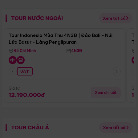
TOUR NƯỚC NGOÀI
Xem tất cả
Điểm nổi bật
Tour Indonesia Mùa Thu 4N3Đ | Đảo Bali - Núi
To
Lửa Batur - Làng Penglipuran
Tr
Hồ Chí Minh
4N3Đ
07/11
Giá từ:
Giá
Xem chi tiết
12.190.000đ
1
TOUR CHÂU Á
Xem tất cả
Điểm nổi bật