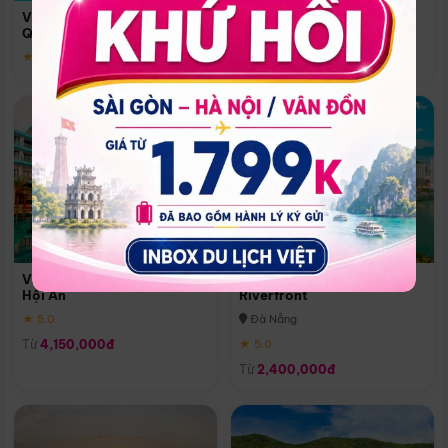
Quoc
Vinpearl Resort & Spa Phu
Phú Quốc
Quoc
★ 5.0
★ 5.0
Vinpearl Resort & Golf Nam
Melia Vinpearl Danang
Hội An
Riverfront
★ 5.0
Đà Nẵng
Từ
4,150,000đ
★ 5.0
Từ
2,400,000đ