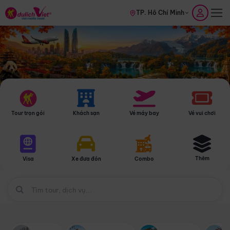
TP. Hồ Chí Minh
Tour trọn gói
Khách sạn
Vé máy bay
Vé vui chơi
Thêm
Visa
Xe đưa đón
Combo