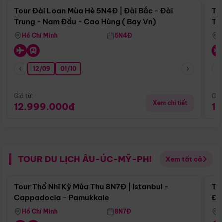
Tour Đài Loan Mùa Hè 5N4Đ | Đài Bắc - Đài
To
Trung - Nam Đầu - Cao Hùng ( Bay Vn)
Tr
Hồ Chí Minh
5N4Đ
12/09
01/10
Giá từ:
Giá
Xem chi tiết
12.999.000đ
1
TOUR DU LỊCH ÂU-ÚC-MỸ-PHI
Xem tất cả
Điểm nổi bật
Tour Thổ Nhĩ Kỳ Mùa Thu 8N7Đ | Istanbul -
To
Cappadocia - Pamukkale
Đế
Hồ Chí Minh
8N7Đ