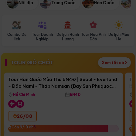
Nội địa
Trung Quốc
Hàn Quốc
N
Combo Du
Tour Doanh
Du lịch Hành
Tour Hoa Anh
Du lịch Mùa
D
lịch
Nghiệp
Hương
Đào
Hè
TOUR GIỜ CHÓT
Xem tất cả
Điểm nổi bật
Còn
16 ngày 12:41:13
Cò
Tour Hàn Quốc Mùa Thu 5N4Đ | Seoul - Everland
To
- Đảo Nami - Tháp Namsan (Bay Sun Phuquoc
Hò
Bay Sun Phuquoc Airways
Tặ
Airways)
Aq
Hồ Chí Minh
5N4Đ
26/08
‹
Còn 9/10 chỗ
Còn 9/10 chỗ
C
C