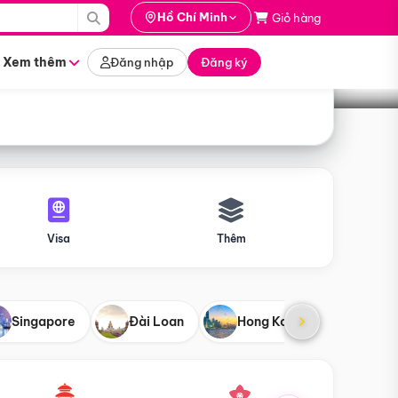
i hành
Hồ Chí Minh
Giỏ hàng
Tìm tour
tháng nào
Xem thêm
Đăng nhập
Đăng ký
Visa
Thêm
Singapore
Đài Loan
Hong Kong
Mỹ