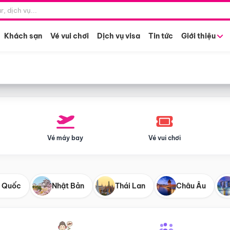
Điểm khởi hành
Tháng khở
Hồ Chí Minh
Bất kỳ 
Khách sạn
Vé vui chơi
Dịch vụ visa
Tin tức
Giới thiệu
Vé máy bay
Vé vui chơi
 Quốc
Nhật Bản
Thái Lan
Châu Âu