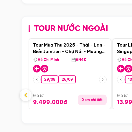
TOUR NƯỚC NGOÀI
Điểm nổi bật
Tour Mùa Thu 2025 - Thái - Lan -
Tour L
Biển Jomtien - Chợ Nổi - Muang
Singap
Boran Suanthai - Buffet Du
Hồ Chí Minh
5N4Đ
Hồ Ch
Thuyền Sông Chaophraya
29/08
26/09
1
‹
Giá từ:
Giá từ:
Xem chi tiết
9.499.000đ
13.9