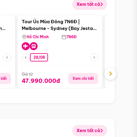
Xem tất cả
 bật
Điểm nổi bật
Tour Úc Mùa Đông 7N6Đ |
Tour Nam Ph
h
Melbourne - Sydney (Bay Jestar
Cape Town -
Page
Airways)
Bàn - Johan
Hồ Chí Minh
7N6Đ
Hồ Chí Minh
Safari - Lo
28/08
28/08
›
Giá từ:
Giá từ:
tiết
Xem chi tiết
47.990.000đ
88.900.0
Xem tất cả