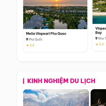
Vinpea
Bay
Melia Vinpearl Phu Quoc
Nha T
Phú Quốc
★ 5.0
★ 5.0
KINH NGHIỆM DU LỊCH