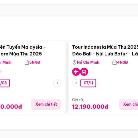
Điểm nổi bật
Điểm nổi
iên Tuyến Malaysia -
Tour Indonesia Mùa Thu 202
ore Mùa Thu 2025
Đảo Bali - Núi Lửa Batur - L
Penglipuran - Trải Nghiệm V
í Minh
5N4Đ
Hồ Chí Minh
4N3Đ
Thác
3/08
07/11
Giá từ:
Xem chi tiết
Xem chi 
90.000đ
12.190.000đ