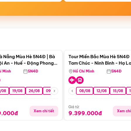
Điểm nổi bật
Điểm nổi
à Nẵng Mùa Hè 5N4Đ | Bà
Tour Miền Bắc Mùa Hè 5N4Đ 
ội An - Huế - Động Phong
Tam Chúc - Ninh Bình - Hạ L
í Minh
5N4Đ
Hồ Chí Minh
5N4Đ
/08
19/08
26/08
09/09
16/09
08/08
23/09
12/08
30/09
15/08
07/10
Giá từ:
Xem chi tiết
Xem chi 
9.000đ
9.399.000đ