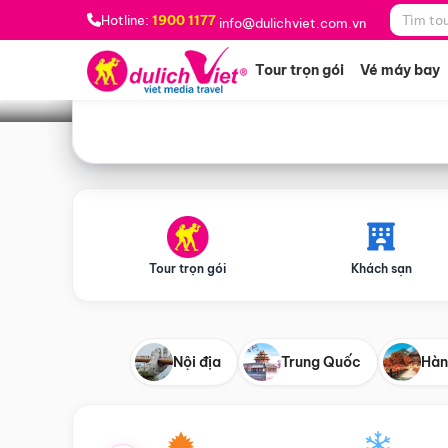
Bạn muốn đi đâu?
*
Hotline:
1900 1177
info@dulichviet.com.vn
Tour trọn gói
Vé máy bay
Tour trọn gói
Khách sạn
Nội địa
Trung Quốc
Hàn