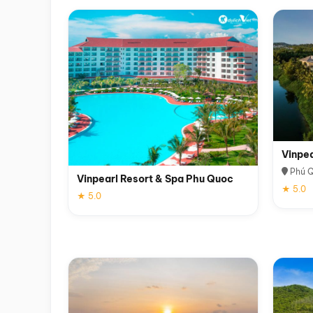
Vinpe
Phú 
Vinpearl Resort & Spa Phu Quoc
★ 5.0
★ 5.0