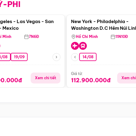
Ỹ-PHI
Điểm nổi bật
Điểm nổi
geles - Las Vegas - San
New York - Philadelphia -
- Mexico
Washington D.C Hẻm Núi Lin
Dương - Horseshoe Bend - 
í Minh
7N6Đ
Hồ Chí Minh
11N10Đ
- Phoenix
8/08
19/09
14/08
Giá từ:
Xem chi tiết
Xem chi 
00.000đ
112.900.000đ