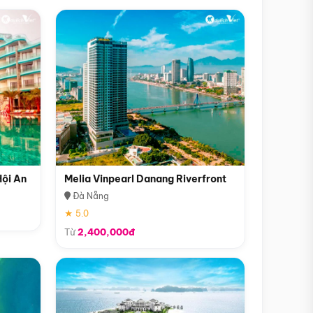
Hội An
Melia Vinpearl Danang Riverfront
Đà Nẵng
★ 5.0
Từ
2,400,000đ