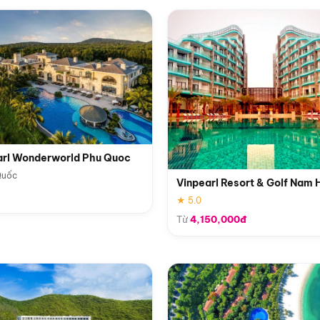
arl Wonderworld Phu Quoc
Quốc
Vinpearl Resort & Golf Nam 
★ 5.0
Từ
4,150,000đ