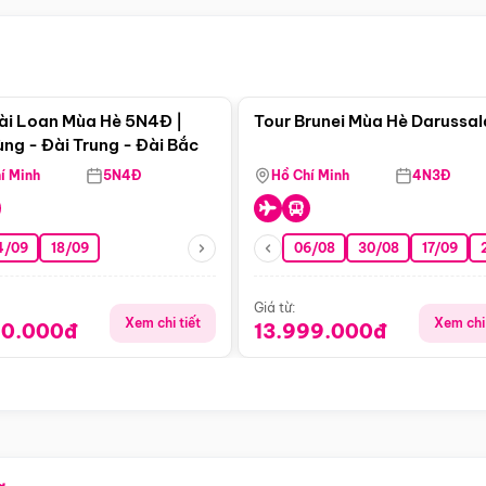
Điểm nổi bật
Điểm nổi
ài Loan Mùa Hè 5N4Đ |
Tour Brunei Mùa Hè Darussa
ng - Đài Trung - Đài Bắc
í Minh
5N4Đ
Hồ Chí Minh
4N3Đ
4/09
18/09
06/08
30/08
17/09
Giá từ:
Xem chi tiết
Xem chi 
90.000đ
13.999.000đ