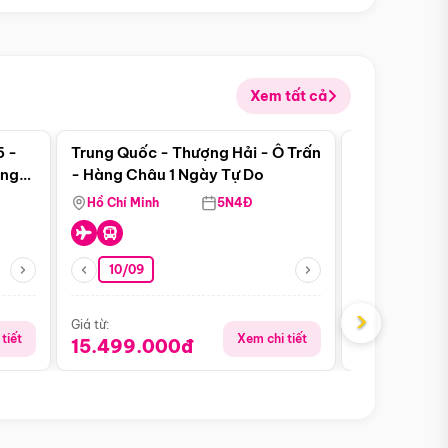
Xem tất cả
 bật
Điểm nổi bật
5 -
Trung Quốc - Thượng Hải - Ô Trấn
Thành Đô - 
àng
- Hàng Châu 1 Ngày Tự Do
Viên Gấu Tr
ượt
Hồ Chí Minh
5N4Đ
Hồ Chí Minh
10/09
06/08
›
Giá từ:
Giá từ:
tiết
Xem chi tiết
15.499.000đ
18.990.0