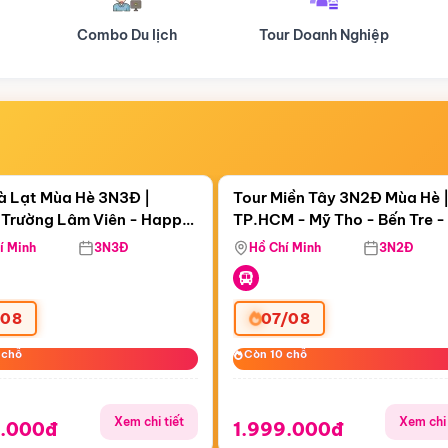
Tour Doanh Nghiệp
Du lịch Hành Hương
Điểm nổi bật
Điểm nổi
ngày 23:34:04
Còn
00 ngày 23:34:04
à Lạt Mùa Hè 3N3Đ |
Tour Miền Tây 3N2Đ Mùa Hè 
Trường Lâm Viên - Happy
TP.HCM - Mỹ Tho - Bến Tre -
 Puppy Farm
Thơ - Sóc Trăng - Bạc Liêu -
í Minh
3N3Đ
Hồ Chí Minh
3N2Đ
Mau
/08
07/08
 chỗ
 chỗ
Còn 10 chỗ
Còn 10 chỗ
Xem chi tiết
Xem chi 
9.000đ
1.999.000đ