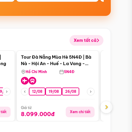
Xem tất cả
 bật
Điểm nổi bật
|
Tour Đà Nẵng Mùa Hè 5N4Đ | Bà
Tour Phú Qu
ong
Nà - Hội An - Huế - La Vang -
World - Vin
Động Thiên Đường
Hòn Thơm
Hồ Chí Minh
5N4Đ
Hồ Chí Minh
19/08
22/08
26/08
12/08
19/08
05/09
26/08
09/09
09/08
›
Giá từ:
Giá từ:
tiết
Xem chi tiết
8.099.000đ
5.899.00