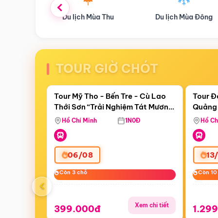
ùa Thu
Du lịch Mùa Đông
Combo Du lịch
TOUR GIỜ CHÓT
Điểm nổi bật
Còn
23:34:03
Còn
06 
Tour Mỹ Tho - Bến Tre - Cù Lao
Tour Đ
Thới Sơn “Trải Nghiệm Tát Mương
Quảng 
Bắt Cá”
Hill -
Hồ Chí Minh
1N0Đ
Hồ Ch
06/08
13
Còn 3 chỗ
Còn 3 chỗ
Còn 10
Còn 10
‹
Xem chi tiết
399.000đ
1.29