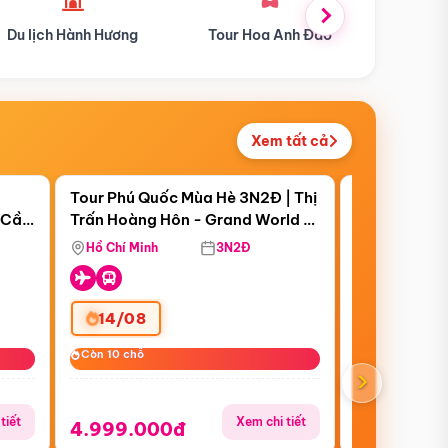
Tour Hoa Anh Đào
Du lịch Mùa Hè
Du l
Xem tất cả
 bật
Điểm nổi bật
Còn
07 ngày 23:34:04
|
Tour Phú Quốc Mùa Hè 3N2Đ | Thị
Tour Miền B
 Cần
Trấn Hoàng Hôn - Grand World -
Đồn - Móng C
 Cà
Vinwonders - Safari
Yên Tử - Vịn
Hồ Chí Minh
3N2Đ
Hồ Chí Minh
Quyền Giá S
14/08
31/07
Còn 10 chỗ
Còn 10 chỗ
Còn 10 chỗ
Còn 10 chỗ
›
tiết
Xem chi tiết
4.999.000đ
6.999.00