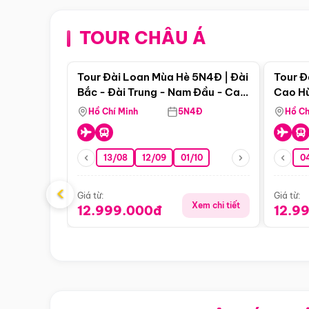
TOUR CHÂU Á
Điểm nổi bật
Tour Đài Loan Mùa Hè 5N4Đ | Đài
Tour Đ
Bắc - Đài Trung - Nam Đầu - Cao
Cao Hù
Hùng
Hồ Chí Minh
5N4Đ
Hồ Ch
13/08
12/09
01/10
0
‹
Giá từ:
Giá từ:
Xem chi tiết
12.999.000đ
12.9