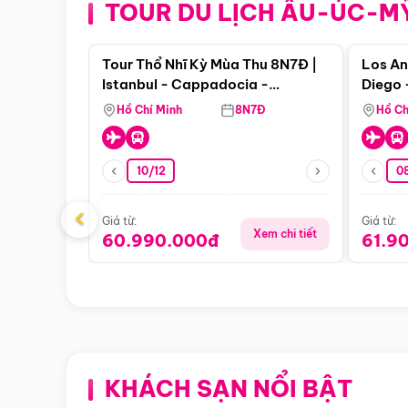
TOUR DU LỊCH ÂU-ÚC-M
Điểm nổi bật
Tour Thổ Nhĩ Kỳ Mùa Thu 8N7Đ |
Los An
Istanbul - Cappadocia -
Diego 
Pamukkale
Hồ Chí Minh
8N7Đ
Hồ Ch
10/12
0
‹
Giá từ:
Giá từ:
Xem chi tiết
60.990.000đ
61.9
KHÁCH SẠN NỔI BẬT