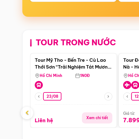
TOUR TRONG NƯỚC
Điểm nổi bật
Tour Mỹ Tho - Bến Tre - Cù Lao
Tour Đ
Thới Sơn “Trải Nghiệm Tát Mương
Nà - H
Bắt Cá”
Nha
Hồ Chí Minh
1N0Đ
Hồ Ch
23/08
12
‹
Giá từ:
Xem chi tiết
7.89
Liên hệ