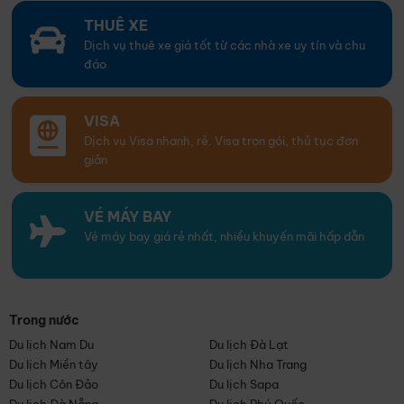
THUÊ XE
Dịch vụ thuê xe giá tốt từ các nhà xe uy tín và chu
đáo
VISA
Dịch vụ Visa nhanh, rẻ. Visa trọn gói, thủ tục đơn
giản
VÉ MÁY BAY
Vé máy bay giá rẻ nhất, nhiều khuyến mãi hấp dẫn
Trong nước
Du lịch Nam Du
Du lịch Đà Lạt
Du lịch Miền tây
Du lịch Nha Trang
Du lịch Côn Đảo
Du lịch Sapa