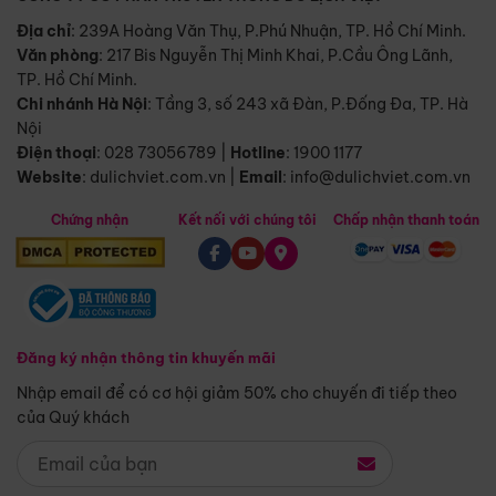
Địa chỉ
: 239A Hoàng Văn Thụ, P.Phú Nhuận, TP. Hồ Chí Minh.
Văn phòng
:
217 Bis Nguyễn Thị Minh Khai, P.Cầu Ông Lãnh,
TP. Hồ Chí Minh.
Chi nhánh Hà Nội
:
Tầng 3, số 243 xã Đàn, P.Đống Đa, TP. Hà
Nội
Điện thoại
:
028 73056789
|
Hotline
:
1900 1177
Website
:
dulichviet.com.vn
|
Email
:
info@dulichviet.com.vn
Chứng nhận
Kết nối với chúng tôi
Chấp nhận thanh toán
Đăng ký nhận thông tin khuyến mãi
Nhập email để có cơ hội giảm 50% cho chuyến đi tiếp theo
của Quý khách