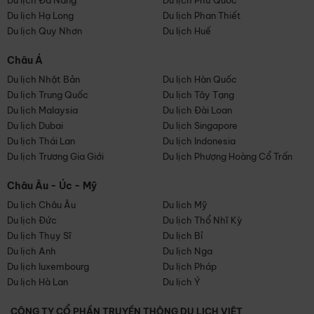
Du lịch Đà Nẵng
Du lịch Phú Quốc
Du lịch Hạ Long
Du lịch Phan Thiết
Du lịch Quy Nhơn
Du lịch Huế
Châu Á
Du lịch Nhật Bản
Du lịch Hàn Quốc
Du lịch Trung Quốc
Du lịch Tây Tạng
Du lịch Malaysia
Du lịch Đài Loan
Du lịch Dubai
Du lịch Singapore
Du lịch Thái Lan
Du lịch Indonesia
Du lịch Trương Gia Giới
Du lịch Phượng Hoàng Cổ Trấn
Châu Âu - Úc - Mỹ
Du lịch Châu Âu
Du lịch Mỹ
Du lịch Đức
Du lịch Thổ Nhĩ Kỳ
Du lịch Thụy Sĩ
Du lịch Bỉ
Du lịch Anh
Du lịch Nga
Du lịch luxembourg
Du lịch Pháp
Du lịch Hà Lan
Du lịch Ý
CÔNG TY CỔ PHẦN TRUYỀN THÔNG DU LỊCH VIỆT