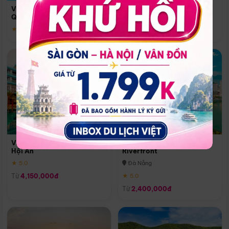
Quoc
Vinpearl Resort & Spa Phu
Phú Quốc
Quoc
★ 5.0
★ 5.0
Vinpearl Resort & Golf Nam
Melia Vinpearl Danang
Hội An
Riverfront
★ 5.0
Đà Nẵng
Từ
4,150,000đ
★ 5.0
Từ
2,400,000đ