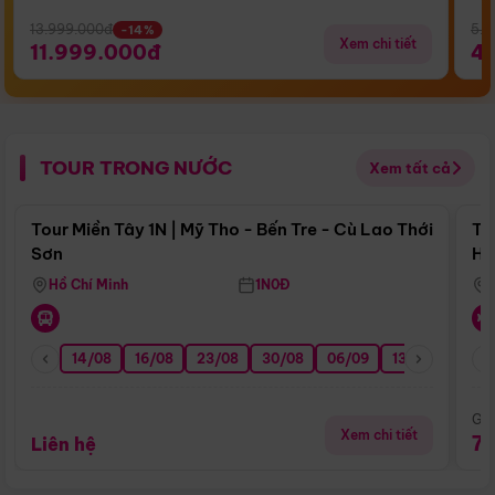
13.999.000đ
5.5
-14%
Xem chi tiết
11.999.000đ
4
TOUR TRONG NƯỚC
Xem tất cả
Điểm nổi bật
Tour Miền Tây 1N | Mỹ Tho - Bến Tre - Cù Lao Thới
To
Sơn
Hu
Hồ Chí Minh
1N0Đ
14/08
16/08
23/08
30/08
06/09
13/09
20/0
Giá
Xem chi tiết
7
Liên hệ