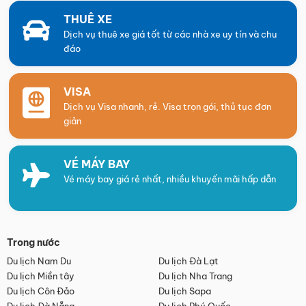
THUÊ XE
Dịch vụ thuê xe giá tốt từ các nhà xe uy tín và chu
đáo
VISA
Dịch vụ Visa nhanh, rẻ. Visa trọn gói, thủ tục đơn
giản
VÉ MÁY BAY
Vé máy bay giá rẻ nhất, nhiều khuyến mãi hấp dẫn
Trong nước
Du lịch Nam Du
Du lịch Đà Lạt
Du lịch Miền tây
Du lịch Nha Trang
Du lịch Côn Đảo
Du lịch Sapa