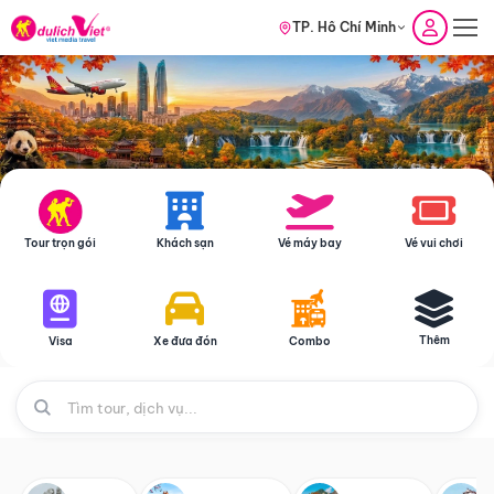
TP. Hồ Chí Minh
Tour trọn gói
Khách sạn
Vé máy bay
Vé vui chơi
Thêm
Visa
Xe đưa đón
Combo