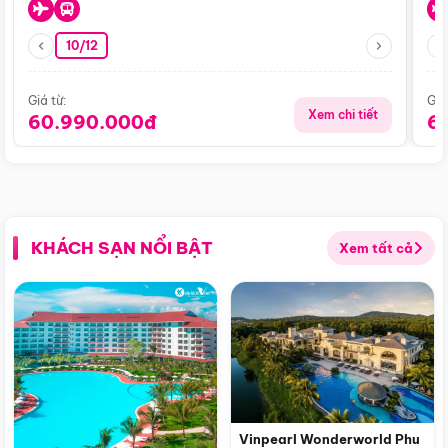
10/12
Giá từ:
Giá
Xem chi tiết
60.990.000đ
6
KHÁCH SẠN NỔI BẬT
Xem tất cả
Vinpearl Wonderworld Phu