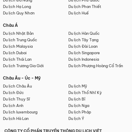
Du lịch Đà Nẵng
Du lịch Phú Quốc
Du lịch Hạ Long
Du lịch Phan Thiết
Du lịch Quy Nhơn
Du lịch Huế
Châu Á
Du lịch Nhật Bản
Du lịch Hàn Quốc
Du lịch Trung Quốc
Du lịch Tây Tạng
Du lịch Malaysia
Du lịch Đài Loan
Du lịch Dubai
Du lịch Singapore
Du lịch Thái Lan
Du lịch Indonesia
Du lịch Trương Gia Giới
Du lịch Phượng Hoàng Cổ Trấn
Châu Âu - Úc - Mỹ
Du lịch Châu Âu
Du lịch Mỹ
Du lịch Đức
Du lịch Thổ Nhĩ Kỳ
Du lịch Thụy Sĩ
Du lịch Bỉ
Du lịch Anh
Du lịch Nga
Du lịch luxembourg
Du lịch Pháp
Du lịch Hà Lan
Du lịch Ý
CÔNG TY CỔ PHẦN TRUYỀN THÔNG DU LỊCH VIỆT