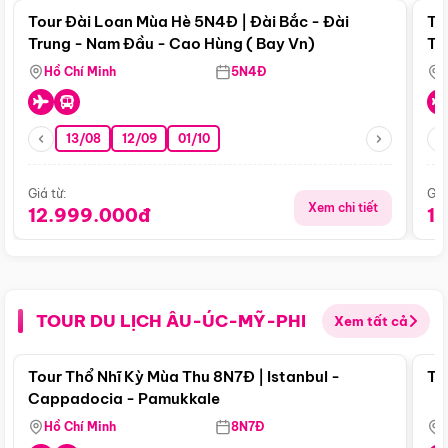
Tour Đài Loan Mùa Hè 5N4Đ | Đài Bắc - Đài
To
Trung - Nam Đầu - Cao Hùng ( Bay Vn)
Tr
Hồ Chí Minh
5N4Đ
13/08
12/09
01/10
Giá từ:
Giá
Xem chi tiết
12.999.000đ
1
TOUR DU LỊCH ÂU-ÚC-MỸ-PHI
Xem tất cả
Điểm nổi bật
Tour Thổ Nhĩ Kỳ Mùa Thu 8N7Đ | Istanbul -
To
Cappadocia - Pamukkale
Hồ Chí Minh
8N7Đ