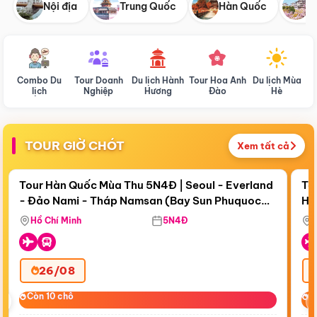
Nội địa
Trung Quốc
Hàn Quốc
N
Combo Du
Tour Doanh
Du lịch Hành
Tour Hoa Anh
Du lịch Mùa
D
lịch
Nghiệp
Hương
Đào
Hè
TOUR GIỜ CHÓT
Xem tất cả
Điểm nổi bật
Còn
19 ngày 00:44:22
Cò
Tour Hàn Quốc Mùa Thu 5N4Đ | Seoul - Everland
To
- Đảo Nami - Tháp Namsan (Bay Sun Phuquoc
Hò
Tặ
Airways)
Aq
Hồ Chí Minh
5N4Đ
26/08
‹
Còn 10 chỗ
Còn 10 chỗ
C
C