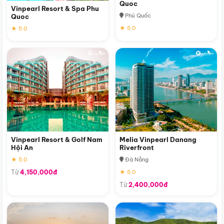
Quoc
Vinpearl Resort & Spa Phu
Phú Quốc
Quoc
★ 5.0
★ 5.0
Vinpearl Resort & Golf Nam
Melia Vinpearl Danang
Hội An
Riverfront
★ 5.0
Đà Nẵng
Từ
4,150,000đ
★ 5.0
Từ
2,400,000đ