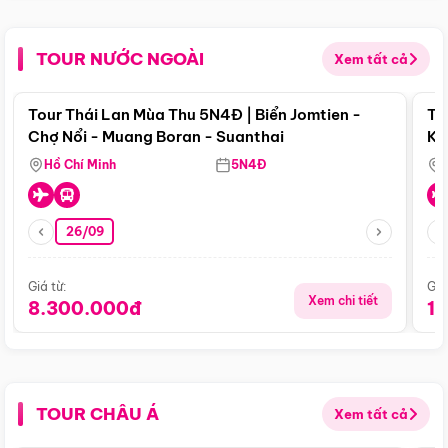
TOUR NƯỚC NGOÀI
Xem tất cả
Điểm nổi bật
Tour Thái Lan Mùa Thu 5N4Đ | Biển Jomtien -
To
Chợ Nổi - Muang Boran - Suanthai
Ku
Si
Hồ Chí Minh
5N4Đ
26/09
Giá từ:
Giá
Xem chi tiết
8.300.000đ
1
TOUR CHÂU Á
Xem tất cả
Điểm nổi bật