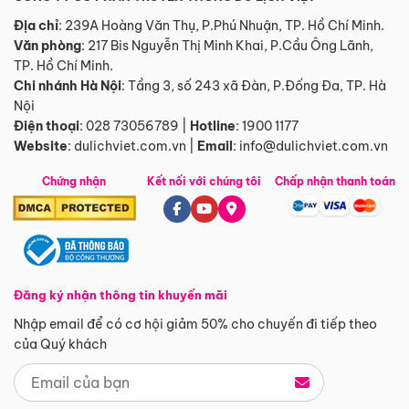
Địa chỉ
: 239A Hoàng Văn Thụ, P.Phú Nhuận, TP. Hồ Chí Minh.
Văn phòng
:
217 Bis Nguyễn Thị Minh Khai, P.Cầu Ông Lãnh,
TP. Hồ Chí Minh.
Chi nhánh Hà Nội
:
Tầng 3, số 243 xã Đàn, P.Đống Đa, TP. Hà
Nội
Điện thoại
:
028 73056789
|
Hotline
:
1900 1177
Website
:
dulichviet.com.vn
|
Email
:
info@dulichviet.com.vn
Chứng nhận
Kết nối với chúng tôi
Chấp nhận thanh toán
Đăng ký nhận thông tin khuyến mãi
Nhập email để có cơ hội giảm 50% cho chuyến đi tiếp theo
của Quý khách