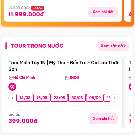
13.999.000đ
-14%
Xem chi tiết
11.999.000đ
4
TOUR TRONG NƯỚC
Xem tất cả
Điểm nổi bật
Tour Miền Tây 1N | Mỹ Tho - Bến Tre - Cù Lao Thới
To
Sơn
Hu
Hồ Chí Minh
1N0Đ
14/08
16/08
23/08
30/08
06/09
13/09
20/0
Giá từ:
Giá
Xem chi tiết
399.000đ
7