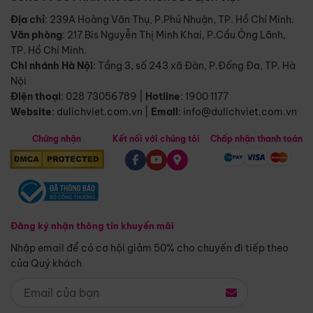
Địa chỉ
: 239A Hoàng Văn Thụ, P.Phú Nhuận, TP. Hồ Chí Minh.
Văn phòng
:
217 Bis Nguyễn Thị Minh Khai, P.Cầu Ông Lãnh,
TP. Hồ Chí Minh.
Chi nhánh Hà Nội
:
Tầng 3, số 243 xã Đàn, P.Đống Đa, TP. Hà
Nội
Điện thoại
:
028 73056789
|
Hotline
:
1900 1177
Website
:
dulichviet.com.vn
|
Email
:
info@dulichviet.com.vn
Chứng nhận
Kết nối với chúng tôi
Chấp nhận thanh toán
Đăng ký nhận thông tin khuyến mãi
Nhập email để có cơ hội giảm 50% cho chuyến đi tiếp theo
của Quý khách