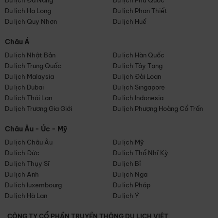
Du lịch Đà Nẵng
Du lịch Phú Quốc
Du lịch Hạ Long
Du lịch Phan Thiết
Du lịch Quy Nhơn
Du lịch Huế
Châu Á
Du lịch Nhật Bản
Du lịch Hàn Quốc
Du lịch Trung Quốc
Du lịch Tây Tạng
Du lịch Malaysia
Du lịch Đài Loan
Du lịch Dubai
Du lịch Singapore
Du lịch Thái Lan
Du lịch Indonesia
Du lịch Trương Gia Giới
Du lịch Phượng Hoàng Cổ Trấn
Châu Âu - Úc - Mỹ
Du lịch Châu Âu
Du lịch Mỹ
Du lịch Đức
Du lịch Thổ Nhĩ Kỳ
Du lịch Thụy Sĩ
Du lịch Bỉ
Du lịch Anh
Du lịch Nga
Du lịch luxembourg
Du lịch Pháp
Du lịch Hà Lan
Du lịch Ý
CÔNG TY CỔ PHẦN TRUYỀN THÔNG DU LỊCH VIỆT