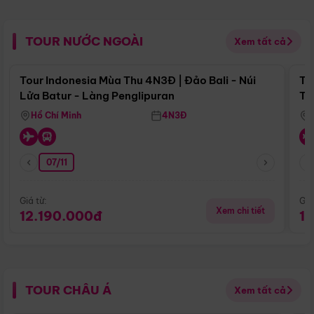
TOUR NƯỚC NGOÀI
Xem tất cả
Điểm nổi bật
Tour Indonesia Mùa Thu 4N3Đ | Đảo Bali - Núi
To
Lửa Batur - Làng Penglipuran
Tr
Hồ Chí Minh
4N3Đ
07/11
Giá từ:
Giá
Xem chi tiết
12.190.000đ
1
TOUR CHÂU Á
Xem tất cả
Điểm nổi bật