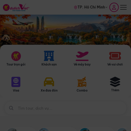
TP. Hồ Chí Minh
Tour trọn gói
Khách sạn
Vé máy bay
Vé vui chơi
Thêm
Visa
Xe đưa đón
Combo