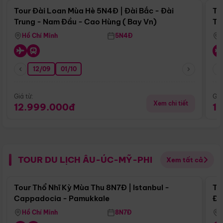
Tour Đài Loan Mùa Hè 5N4Đ | Đài Bắc - Đài
To
Trung - Nam Đầu - Cao Hùng ( Bay Vn)
Tr
Hồ Chí Minh
5N4Đ
12/09
01/10
Giá từ:
Giá
Xem chi tiết
12.999.000đ
1
TOUR DU LỊCH ÂU-ÚC-MỸ-PHI
Xem tất cả
Điểm nổi bật
Tour Thổ Nhĩ Kỳ Mùa Thu 8N7Đ | Istanbul -
To
Cappadocia - Pamukkale
Đế
Hồ Chí Minh
8N7Đ