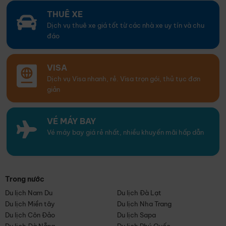
THUÊ XE
Dịch vụ thuê xe giá tốt từ các nhà xe uy tín và chu
đáo
VISA
Dịch vụ Visa nhanh, rẻ. Visa trọn gói, thủ tục đơn
giản
VÉ MÁY BAY
Vé máy bay giá rẻ nhất, nhiều khuyến mãi hấp dẫn
Trong nước
Du lịch Nam Du
Du lịch Đà Lạt
Du lịch Miền tây
Du lịch Nha Trang
Du lịch Côn Đảo
Du lịch Sapa