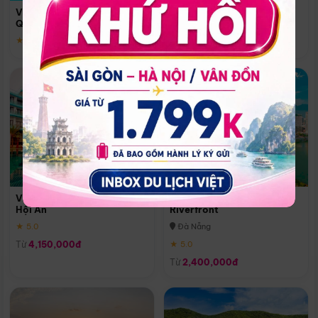
Quoc
Vinpearl Resort & Spa Phu
Phú Quốc
Quoc
★ 5.0
★ 5.0
Vinpearl Resort & Golf Nam
Melia Vinpearl Danang
Hội An
Riverfront
★ 5.0
Đà Nẵng
Từ
4,150,000đ
★ 5.0
Từ
2,400,000đ