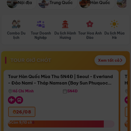
Nội địa
Trung Quốc
Hàn Quốc
N
Combo Du
Tour Doanh
Du lịch Hành
Tour Hoa Anh
Du lịch Mùa
D
lịch
Nghiệp
Hương
Đào
Hè
TOUR GIỜ CHÓT
Xem tất cả
Điểm nổi bật
Còn
16 ngày 12:42:56
Cò
Tour Hàn Quốc Mùa Thu 5N4Đ | Seoul - Everland
To
- Đảo Nami - Tháp Namsan (Bay Sun Phuquoc
Hò
Bay Sun Phuquoc Airways
Tặ
Airways)
Aq
Hồ Chí Minh
5N4Đ
26/08
‹
Còn 9/10 chỗ
Còn 9/10 chỗ
C
C