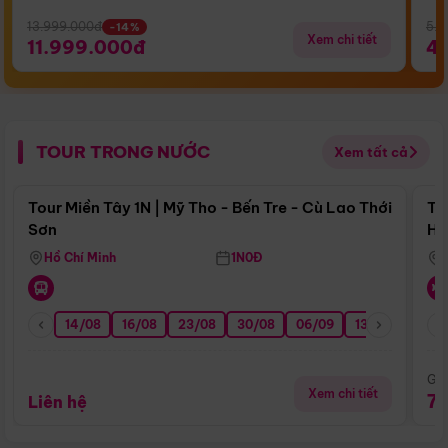
13.999.000đ
5.5
-14%
Xem chi tiết
11.999.000đ
4
TOUR TRONG NƯỚC
Xem tất cả
Điểm nổi bật
Tour Miền Tây 1N | Mỹ Tho - Bến Tre - Cù Lao Thới
To
Sơn
Hu
Hồ Chí Minh
1N0Đ
14/08
16/08
23/08
30/08
06/09
13/09
20/0
Giá
Xem chi tiết
7
Liên hệ