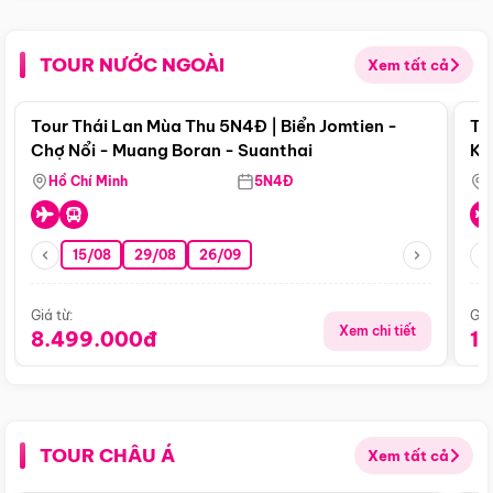
TOUR NƯỚC NGOÀI
Xem tất cả
Điểm nổi bật
Tour Thái Lan Mùa Thu 5N4Đ | Biển Jomtien -
To
Chợ Nổi - Muang Boran - Suanthai
Ku
Si
Hồ Chí Minh
5N4Đ
15/08
29/08
26/09
Giá từ:
Giá
Xem chi tiết
8.499.000đ
1
TOUR CHÂU Á
Xem tất cả
Điểm nổi bật