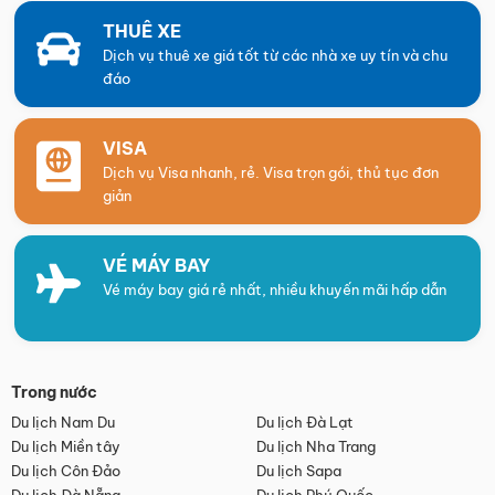
THUÊ XE
Dịch vụ thuê xe giá tốt từ các nhà xe uy tín và chu
đáo
VISA
Dịch vụ Visa nhanh, rẻ. Visa trọn gói, thủ tục đơn
giản
VÉ MÁY BAY
Vé máy bay giá rẻ nhất, nhiều khuyến mãi hấp dẫn
Trong nước
Du lịch Nam Du
Du lịch Đà Lạt
Du lịch Miền tây
Du lịch Nha Trang
Du lịch Côn Đảo
Du lịch Sapa