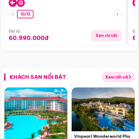
10/12
Giá từ:
Giá
Xem chi tiết
60.990.000đ
6
KHÁCH SẠN NỔI BẬT
Xem tất cả
Vinpearl Wonderworld Phu