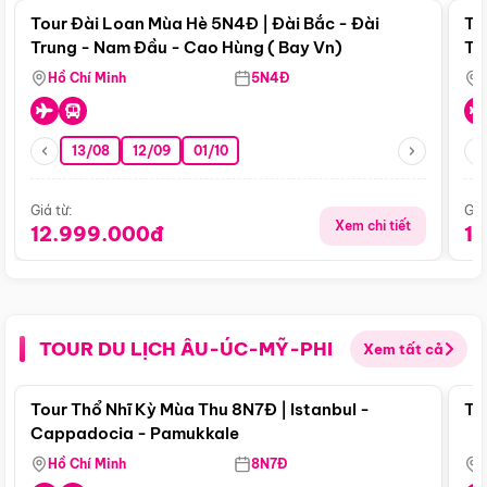
Tour Đài Loan Mùa Hè 5N4Đ | Đài Bắc - Đài
To
Trung - Nam Đầu - Cao Hùng ( Bay Vn)
Tr
Hồ Chí Minh
5N4Đ
13/08
12/09
01/10
Giá từ:
Giá
Xem chi tiết
12.999.000đ
1
TOUR DU LỊCH ÂU-ÚC-MỸ-PHI
Xem tất cả
Điểm nổi bật
Tour Thổ Nhĩ Kỳ Mùa Thu 8N7Đ | Istanbul -
To
Cappadocia - Pamukkale
Hồ Chí Minh
8N7Đ