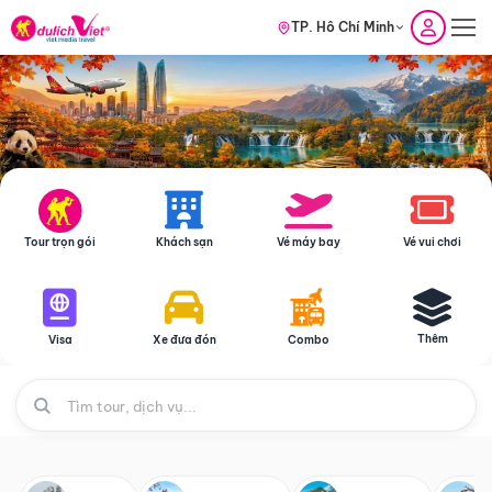
TP. Hồ Chí Minh
Tour trọn gói
Khách sạn
Vé máy bay
Vé vui chơi
Thêm
Visa
Xe đưa đón
Combo