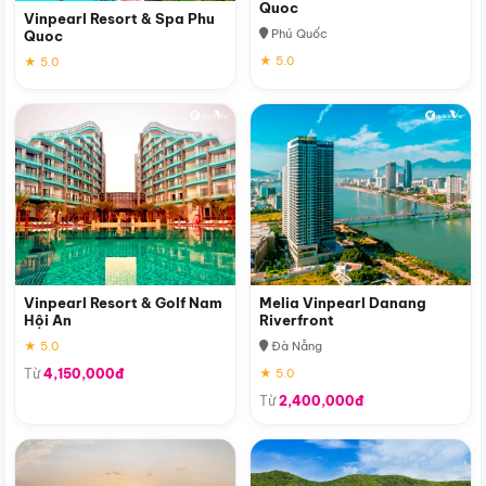
Quoc
Vinpearl Resort & Spa Phu
Phú Quốc
Quoc
★ 5.0
★ 5.0
Vinpearl Resort & Golf Nam
Melia Vinpearl Danang
Hội An
Riverfront
★ 5.0
Đà Nẵng
Từ
4,150,000đ
★ 5.0
Từ
2,400,000đ