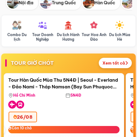
Nội địa
Trung Quốc
Hàn Quốc
N
Combo Du
Tour Doanh
Du lịch Hành
Tour Hoa Anh
Du lịch Mùa
D
lịch
Nghiệp
Hương
Đào
Hè
TOUR GIỜ CHÓT
Xem tất cả
Điểm nổi bật
Còn
19 ngày 13:00:48
Cò
Tour Hàn Quốc Mùa Thu 5N4Đ | Seoul - Everland
To
- Đảo Nami - Tháp Namsan (Bay Sun Phuquoc
Hò
Tặ
Airways)
Aq
Hồ Chí Minh
5N4Đ
26/08
‹
Còn 10 chỗ
Còn 10 chỗ
C
C