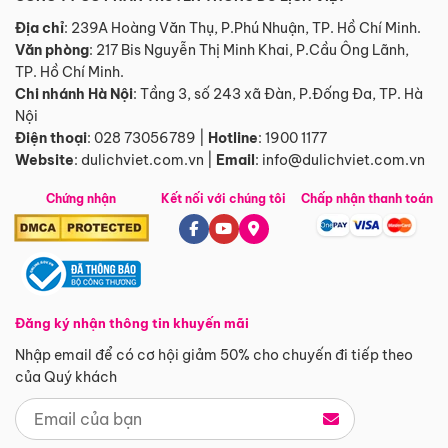
Địa chỉ
: 239A Hoàng Văn Thụ, P.Phú Nhuận, TP. Hồ Chí Minh.
Văn phòng
:
217 Bis Nguyễn Thị Minh Khai, P.Cầu Ông Lãnh,
TP. Hồ Chí Minh.
Chi nhánh Hà Nội
:
Tầng 3, số 243 xã Đàn, P.Đống Đa, TP. Hà
Nội
Điện thoại
:
028 73056789
|
Hotline
:
1900 1177
Website
:
dulichviet.com.vn
|
Email
:
info@dulichviet.com.vn
Chứng nhận
Kết nối với chúng tôi
Chấp nhận thanh toán
Đăng ký nhận thông tin khuyến mãi
Nhập email để có cơ hội giảm 50% cho chuyến đi tiếp theo
của Quý khách