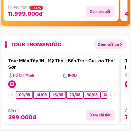
13.999.000đ
-14%
Xem chi tiết
11.999.000đ
4
TOUR TRONG NƯỚC
Xem tất cả
Điểm nổi bật
Tour Miền Tây 1N | Mỹ Tho - Bến Tre - Cù Lao Thới
To
Sơn
Hu
Hồ Chí Minh
1N0Đ
09/08
14/08
16/08
23/08
30/08
06/09
13/0
Giá từ:
Giá
Xem chi tiết
399.000đ
7