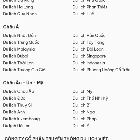
Du lịch Đà Nẵng
Du lịch Phú Quốc
Du lịch Hạ Long
Du lịch Phan Thiết
Du lịch Quy Nhơn
Du lịch Huế
Châu Á
Du lịch Nhật Bản
Du lịch Hàn Quốc
Du lịch Trung Quốc
Du lịch Tây Tạng
Du lịch Malaysia
Du lịch Đài Loan
Du lịch Dubai
Du lịch Singapore
Du lịch Thái Lan
Du lịch Indonesia
Du lịch Trương Gia Giới
Du lịch Phượng Hoàng Cổ Trấn
Châu Âu - Úc - Mỹ
Du lịch Châu Âu
Du lịch Mỹ
Du lịch Đức
Du lịch Thổ Nhĩ Kỳ
Du lịch Thụy Sĩ
Du lịch Bỉ
Du lịch Anh
Du lịch Nga
Du lịch luxembourg
Du lịch Pháp
Du lịch Hà Lan
Du lịch Ý
CÔNG TY CỔ PHẦN TRUYỀN THÔNG DU LỊCH VIỆT