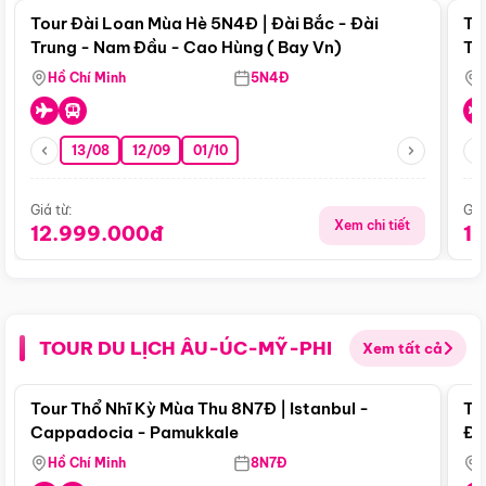
Tour Đài Loan Mùa Hè 5N4Đ | Đài Bắc - Đài
To
Trung - Nam Đầu - Cao Hùng ( Bay Vn)
Tr
Hồ Chí Minh
5N4Đ
13/08
12/09
01/10
Giá từ:
Giá
Xem chi tiết
12.999.000đ
1
TOUR DU LỊCH ÂU-ÚC-MỸ-PHI
Xem tất cả
Điểm nổi bật
Tour Thổ Nhĩ Kỳ Mùa Thu 8N7Đ | Istanbul -
To
Cappadocia - Pamukkale
Đế
Hồ Chí Minh
8N7Đ