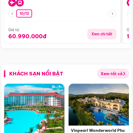
10/12
Giá từ:
Giá
Xem chi tiết
60.990.000đ
1
KHÁCH SẠN NỔI BẬT
Xem tất cả
Vinpearl Wonderworld Phu