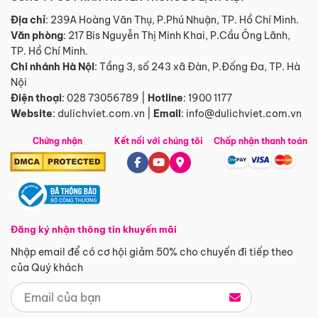
Địa chỉ
: 239A Hoàng Văn Thụ, P.Phú Nhuận, TP. Hồ Chí Minh.
Văn phòng
:
217 Bis Nguyễn Thị Minh Khai, P.Cầu Ông Lãnh,
TP. Hồ Chí Minh.
Chi nhánh Hà Nội
:
Tầng 3, số 243 xã Đàn, P.Đống Đa, TP. Hà
Nội
Điện thoại
:
028 73056789
|
Hotline
:
1900 1177
Website
:
dulichviet.com.vn
|
Email
:
info@dulichviet.com.vn
Chứng nhận
Kết nối với chúng tôi
Chấp nhận thanh toán
Đăng ký nhận thông tin khuyến mãi
Nhập email để có cơ hội giảm 50% cho chuyến đi tiếp theo
của Quý khách