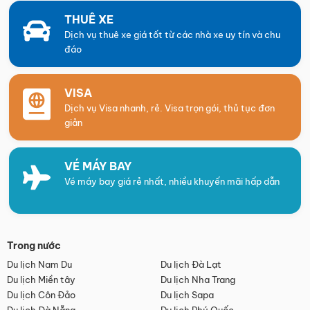
THUÊ XE
Dịch vụ thuê xe giá tốt từ các nhà xe uy tín và chu
đáo
VISA
Dịch vụ Visa nhanh, rẻ. Visa trọn gói, thủ tục đơn
giản
VÉ MÁY BAY
Vé máy bay giá rẻ nhất, nhiều khuyến mãi hấp dẫn
Trong nước
Du lịch Nam Du
Du lịch Đà Lạt
Du lịch Miền tây
Du lịch Nha Trang
Du lịch Côn Đảo
Du lịch Sapa