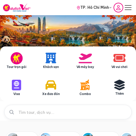
TP. Hồ Chí Minh
Tour trọn gói
Khách sạn
Vé máy bay
Vé vui chơi
Thêm
Visa
Xe đưa đón
Combo