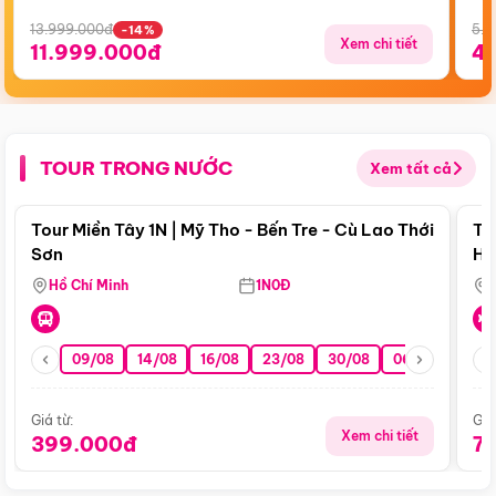
13.999.000đ
5.5
-14%
Xem chi tiết
11.999.000đ
4
TOUR TRONG NƯỚC
Xem tất cả
Điểm nổi bật
Tour Miền Tây 1N | Mỹ Tho - Bến Tre - Cù Lao Thới
To
Sơn
Hu
Hồ Chí Minh
1N0Đ
09/08
14/08
16/08
23/08
30/08
06/09
13/0
Giá từ:
Giá
Xem chi tiết
399.000đ
7