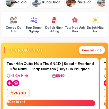
Nội địa
Trung Quốc
Hàn Quốc
N
Combo Du
Tour Doanh
Du lịch Hành
Tour Hoa Anh
Du lịch Mùa
D
lịch
Nghiệp
Hương
Đào
Hè
TOUR GIỜ CHÓT
Xem tất cả
Điểm nổi bật
Còn
18 ngày 16:29:10
Cò
Tour Hàn Quốc Mùa Thu 5N4Đ | Seoul - Everland
To
- Đảo Nami - Tháp Namsan (Bay Sun Phuquoc
Hò
Bay Sun Phuquoc Airways
Tặ
Airways)
Aq
Hồ Chí Minh
5N4Đ
26/08
‹
Còn 10 chỗ
Còn 10 chỗ
C
C