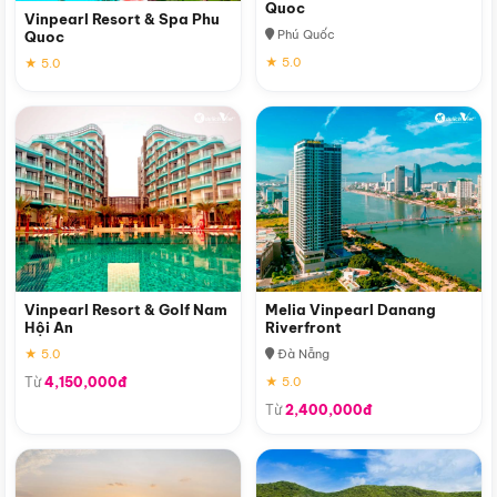
Quoc
Vinpearl Resort & Spa Phu
Phú Quốc
Quoc
★ 5.0
★ 5.0
Vinpearl Resort & Golf Nam
Melia Vinpearl Danang
Hội An
Riverfront
★ 5.0
Đà Nẵng
Từ
4,150,000đ
★ 5.0
Từ
2,400,000đ