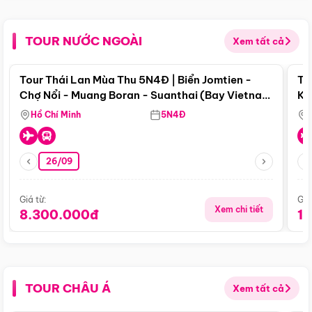
TOUR NƯỚC NGOÀI
Xem tất cả
Điểm nổi bật
Tour Thái Lan Mùa Thu 5N4Đ | Biển Jomtien -
To
Chợ Nổi - Muang Boran - Suanthai (Bay Vietnam
Ku
Airlines)
Si
Hồ Chí Minh
5N4Đ
26/09
Giá từ:
Giá
Xem chi tiết
8.300.000đ
1
TOUR CHÂU Á
Xem tất cả
Điểm nổi bật