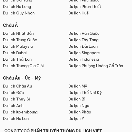
Du lịch Đà Nẵng
Du lịch Phú Quốc
Du lịch Hạ Long
Du lịch Phan Thiết
Du lịch Quy Nhơn
Du lịch Huế
Châu Á
Du lịch Nhật Bản
Du lịch Hàn Quốc
Du lịch Trung Quốc
Du lịch Tây Tạng
Du lịch Malaysia
Du lịch Đài Loan
Du lịch Dubai
Du lịch Singapore
Du lịch Thái Lan
Du lịch Indonesia
Du lịch Trương Gia Giới
Du lịch Phượng Hoàng Cổ Trấn
Châu Âu - Úc - Mỹ
Du lịch Châu Âu
Du lịch Mỹ
Du lịch Đức
Du lịch Thổ Nhĩ Kỳ
Du lịch Thụy Sĩ
Du lịch Bỉ
Du lịch Anh
Du lịch Nga
Du lịch luxembourg
Du lịch Pháp
Du lịch Hà Lan
Du lịch Ý
CÔNG TY CỔ PHẦN TRUYỀN THÔNG DU LỊCH VIỆT