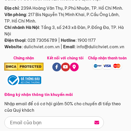
Địa chỉ
: 239A Hoàng Văn Thụ, P.Phú Nhuận, TP. Hồ Chí Minh.
Văn phòng
:
217 Bis Nguyễn Thị Minh Khai, P.Cầu Ông Lãnh,
TP. Hồ Chí Minh.
Chi nhánh Hà Nội
:
Tầng 3, số 243 xã Đàn, P.Đống Đa, TP. Hà
Nội
Điện thoại
:
028 73056789
|
Hotline
:
1900 1177
Website
:
dulichviet.com.vn
|
Email
:
info@dulichviet.com.vn
Chứng nhận
Kết nối với chúng tôi
Chấp nhận thanh toán
Đăng ký nhận thông tin khuyến mãi
Nhập email để có cơ hội giảm 50% cho chuyến đi tiếp theo
của Quý khách