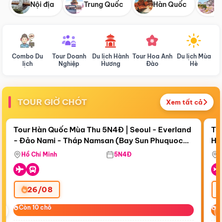
Nội địa
Trung Quốc
Hàn Quốc
N
Combo Du
Tour Doanh
Du lịch Hành
Tour Hoa Anh
Du lịch Mùa
D
lịch
Nghiệp
Hương
Đào
Hè
TOUR GIỜ CHÓT
Xem tất cả
Điểm nổi bật
Còn
18 ngày 09:45:33
Cò
Tour Hàn Quốc Mùa Thu 5N4Đ | Seoul - Everland
To
- Đảo Nami - Tháp Namsan (Bay Sun Phuquoc
Hò
Bay Sun Phuquoc Airways
Tặ
Airways)
Aq
Hồ Chí Minh
5N4Đ
26/08
‹
Còn 10 chỗ
Còn 10 chỗ
C
C