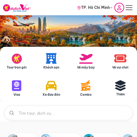
TP. Hồ Chí Minh
Tour trọn gói
Khách sạn
Vé máy bay
Vé vui chơi
Thêm
Visa
Xe đưa đón
Combo