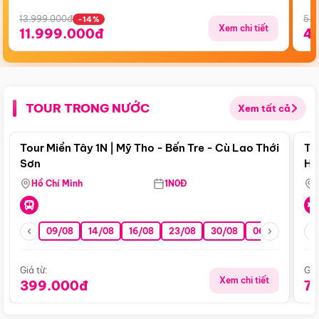
13.999.000đ
5.5
-14%
Xem chi tiết
11.999.000đ
4
TOUR TRONG NƯỚC
Xem tất cả
Điểm nổi bật
Tour Miền Tây 1N | Mỹ Tho - Bến Tre - Cù Lao Thới
To
Sơn
Hu
Hồ Chí Minh
1N0Đ
09/08
14/08
16/08
23/08
30/08
06/09
13/0
Giá từ:
Giá
Xem chi tiết
399.000đ
7