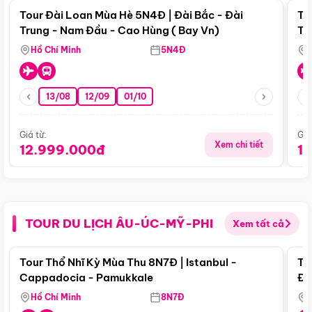
Tour Đài Loan Mùa Hè 5N4Đ | Đài Bắc - Đài
To
Trung - Nam Đầu - Cao Hùng ( Bay Vn)
Tr
Hồ Chí Minh
5N4Đ
13/08
12/09
01/10
Giá từ:
Giá
Xem chi tiết
12.999.000đ
1
TOUR DU LỊCH ÂU-ÚC-MỸ-PHI
Xem tất cả
Điểm nổi bật
Tour Thổ Nhĩ Kỳ Mùa Thu 8N7Đ | Istanbul -
To
Cappadocia - Pamukkale
Đế
Hồ Chí Minh
8N7Đ