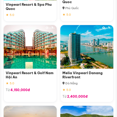
Quoc
Vinpearl Resort & Spa Phu
Phú Quốc
Quoc
★ 5.0
★ 5.0
Vinpearl Resort & Golf Nam
Melia Vinpearl Danang
Hội An
Riverfront
★ 5.0
Đà Nẵng
Từ
4,150,000đ
★ 5.0
Từ
2,400,000đ