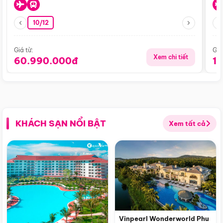
10/12
Giá từ:
Giá
Xem chi tiết
60.990.000đ
1
KHÁCH SẠN NỔI BẬT
Xem tất cả
Vinpearl Wonderworld Phu