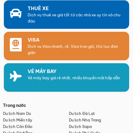
THUÊ XE
Dịch vụ thuê xe giá tốt từ các nhà xe uy tín và chu
đáo
VISA
Dịch vụ Visa nhanh, rẻ. Visa trọn gói, thủ tục đơn
giản
VÉ MÁY BAY
Vé máy bay giá rẻ nhất, nhiều khuyến mãi hấp dẫn
Trong nước
Du lịch Nam Du
Du lịch Đà Lạt
Du lịch Miền tây
Du lịch Nha Trang
Du lịch Côn Đảo
Du lịch Sapa