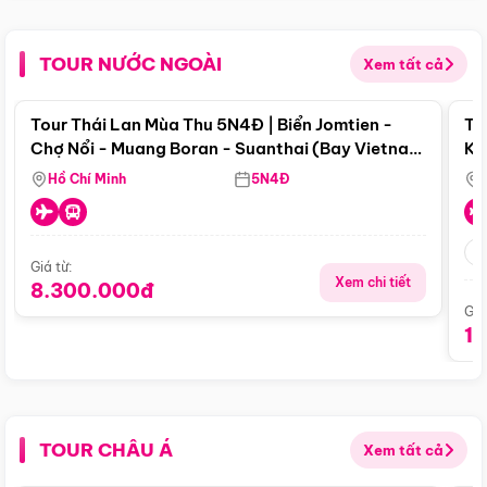
TOUR NƯỚC NGOÀI
Xem tất cả
Điểm nổi bật
Tour Thái Lan Mùa Thu 5N4Đ | Biển Jomtien -
To
Chợ Nổi - Muang Boran - Suanthai (Bay Vietnam
Ku
Airlines)
Si
Hồ Chí Minh
5N4Đ
Giá từ:
Xem chi tiết
8.300.000đ
Giá
1
TOUR CHÂU Á
Xem tất cả
Điểm nổi bật