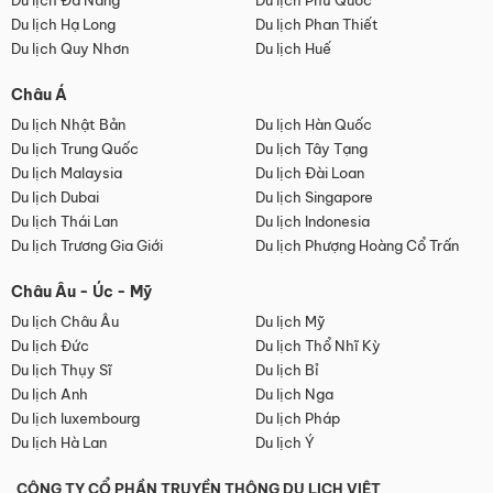
Du lịch Đà Nẵng
Du lịch Phú Quốc
Du lịch Hạ Long
Du lịch Phan Thiết
Du lịch Quy Nhơn
Du lịch Huế
Châu Á
Du lịch Nhật Bản
Du lịch Hàn Quốc
Du lịch Trung Quốc
Du lịch Tây Tạng
Du lịch Malaysia
Du lịch Đài Loan
Du lịch Dubai
Du lịch Singapore
Du lịch Thái Lan
Du lịch Indonesia
Du lịch Trương Gia Giới
Du lịch Phượng Hoàng Cổ Trấn
Châu Âu - Úc - Mỹ
Du lịch Châu Âu
Du lịch Mỹ
Du lịch Đức
Du lịch Thổ Nhĩ Kỳ
Du lịch Thụy Sĩ
Du lịch Bỉ
Du lịch Anh
Du lịch Nga
Du lịch luxembourg
Du lịch Pháp
Du lịch Hà Lan
Du lịch Ý
CÔNG TY CỔ PHẦN TRUYỀN THÔNG DU LỊCH VIỆT