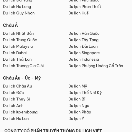
Du lịch Đà Nẵng
Du lịch Phú Quốc
Du lịch Hạ Long
Du lịch Phan Thiết
Du lịch Quy Nhơn
Du lịch Huế
Châu Á
Du lịch Nhật Bản
Du lịch Hàn Quốc
Du lịch Trung Quốc
Du lịch Tây Tạng
Du lịch Malaysia
Du lịch Đài Loan
Du lịch Dubai
Du lịch Singapore
Du lịch Thái Lan
Du lịch Indonesia
Du lịch Trương Gia Giới
Du lịch Phượng Hoàng Cổ Trấn
Châu Âu - Úc - Mỹ
Du lịch Châu Âu
Du lịch Mỹ
Du lịch Đức
Du lịch Thổ Nhĩ Kỳ
Du lịch Thụy Sĩ
Du lịch Bỉ
Du lịch Anh
Du lịch Nga
Du lịch luxembourg
Du lịch Pháp
Du lịch Hà Lan
Du lịch Ý
CÔNG TY CỔ PHẦN TRUYỀN THÔNG DU LỊCH VIỆT