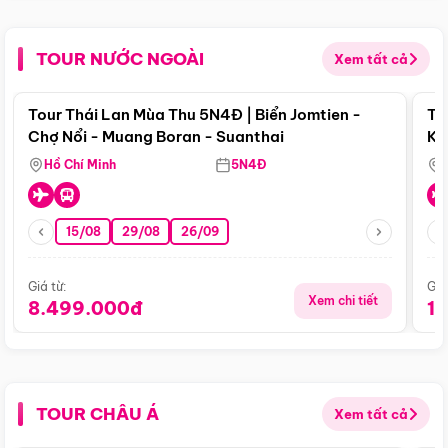
TOUR NƯỚC NGOÀI
Xem tất cả
Điểm nổi bật
Tour Thái Lan Mùa Thu 5N4Đ | Biển Jomtien -
To
Chợ Nổi - Muang Boran - Suanthai
Ku
Si
Hồ Chí Minh
5N4Đ
15/08
29/08
26/09
Giá từ:
Giá
Xem chi tiết
8.499.000đ
1
TOUR CHÂU Á
Xem tất cả
Điểm nổi bật