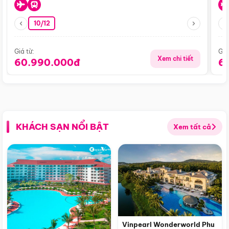
10/12
Giá từ:
Giá
Xem chi tiết
60.990.000đ
6
KHÁCH SẠN NỔI BẬT
Xem tất cả
Vinpearl Wonderworld Phu