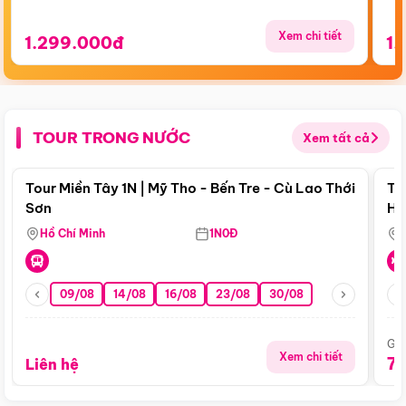
Xem chi tiết
1.299.000đ
1.
TOUR TRONG NƯỚC
Xem tất cả
Điểm nổi bật
Tour Miền Tây 1N | Mỹ Tho - Bến Tre - Cù Lao Thới
To
Sơn
Hu
Hồ Chí Minh
1N0Đ
09/08
14/08
16/08
23/08
30/08
Giá
Xem chi tiết
7
Liên hệ