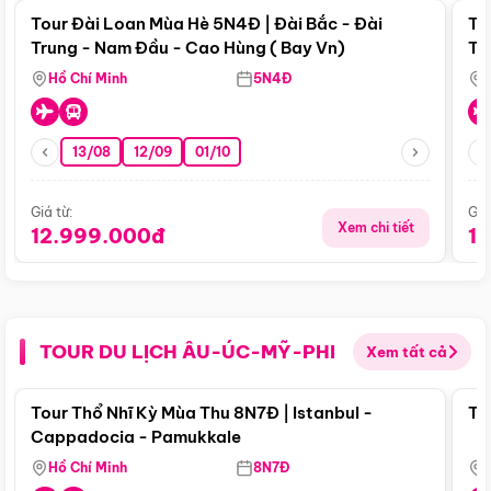
Tour Đài Loan Mùa Hè 5N4Đ | Đài Bắc - Đài
To
Trung - Nam Đầu - Cao Hùng ( Bay Vn)
Tr
Hồ Chí Minh
5N4Đ
13/08
12/09
01/10
Giá từ:
Giá
Xem chi tiết
12.999.000đ
1
TOUR DU LỊCH ÂU-ÚC-MỸ-PHI
Xem tất cả
Điểm nổi bật
Tour Thổ Nhĩ Kỳ Mùa Thu 8N7Đ | Istanbul -
To
Cappadocia - Pamukkale
Hồ Chí Minh
8N7Đ