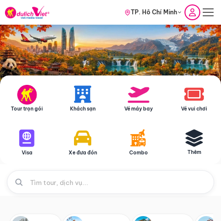
TP. Hồ Chí Minh
Tour trọn gói
Khách sạn
Vé máy bay
Vé vui chơi
Thêm
Visa
Xe đưa đón
Combo