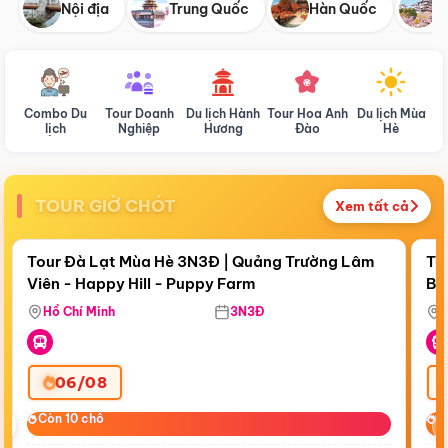
Nội địa
Trung Quốc
Hàn Quốc
N
Combo Du
Tour Doanh
Du lịch Hành
Tour Hoa Anh
Du lịch Mùa
D
lịch
Nghiệp
Hương
Đào
Hè
TOUR GIỜ CHÓT
Xem tất cả
Điểm nổi bật
Còn
18:35:33
Cò
Tour Đà Lạt Mùa Hè 3N3Đ | Quảng Trường Lâm
To
Viên - Happy Hill - Puppy Farm
Bế
Ma
Hồ Chí Minh
3N3Đ
06/08
‹
Còn 10 chỗ
Còn 10 chỗ
C
C