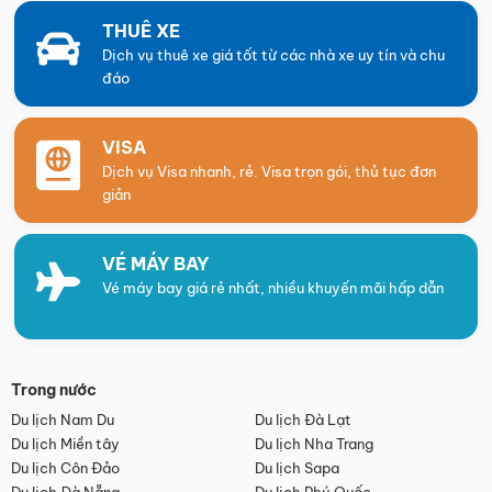
THUÊ XE
Dịch vụ thuê xe giá tốt từ các nhà xe uy tín và chu
đáo
VISA
Dịch vụ Visa nhanh, rẻ. Visa trọn gói, thủ tục đơn
giản
VÉ MÁY BAY
Vé máy bay giá rẻ nhất, nhiều khuyến mãi hấp dẫn
Trong nước
Du lịch Nam Du
Du lịch Đà Lạt
Du lịch Miền tây
Du lịch Nha Trang
Du lịch Côn Đảo
Du lịch Sapa