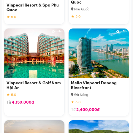
Quoc
Vinpearl Resort & Spa Phu
Phú Quốc
Quoc
★ 5.0
★ 5.0
Vinpearl Resort & Golf Nam
Melia Vinpearl Danang
Hội An
Riverfront
★ 5.0
Đà Nẵng
Từ
4,150,000đ
★ 5.0
Từ
2,400,000đ