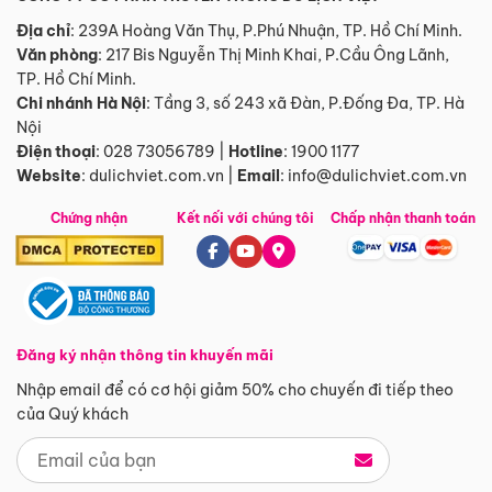
Địa chỉ
: 239A Hoàng Văn Thụ, P.Phú Nhuận, TP. Hồ Chí Minh.
Văn phòng
:
217 Bis Nguyễn Thị Minh Khai, P.Cầu Ông Lãnh,
TP. Hồ Chí Minh.
Chi nhánh Hà Nội
:
Tầng 3, số 243 xã Đàn, P.Đống Đa, TP. Hà
Nội
Điện thoại
:
028 73056789
|
Hotline
:
1900 1177
Website
:
dulichviet.com.vn
|
Email
:
info@dulichviet.com.vn
Chứng nhận
Kết nối với chúng tôi
Chấp nhận thanh toán
Đăng ký nhận thông tin khuyến mãi
Nhập email để có cơ hội giảm 50% cho chuyến đi tiếp theo
của Quý khách