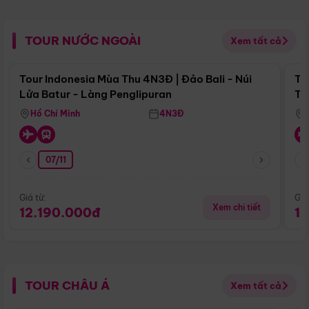
TOUR NƯỚC NGOÀI
Xem tất cả
Điểm nổi bật
Tour Indonesia Mùa Thu 4N3Đ | Đảo Bali - Núi
To
Lửa Batur - Làng Penglipuran
Tr
Hồ Chí Minh
4N3Đ
07/11
Giá từ:
Giá
Xem chi tiết
12.190.000đ
1
TOUR CHÂU Á
Xem tất cả
Điểm nổi bật