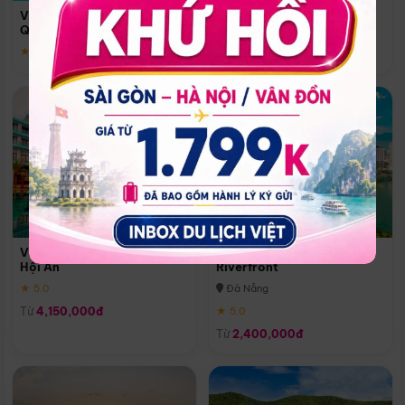
Quoc
Vinpearl Resort & Spa Phu
Phú Quốc
Quoc
★ 5.0
★ 5.0
Vinpearl Resort & Golf Nam
Melia Vinpearl Danang
Hội An
Riverfront
★ 5.0
Đà Nẵng
Từ
4,150,000đ
★ 5.0
Từ
2,400,000đ