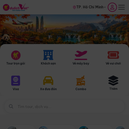
TP. Hồ Chí Minh
Tour trọn gói
Khách sạn
Vé máy bay
Vé vui chơi
Thêm
Visa
Xe đưa đón
Combo