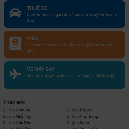
THUÊ XE
Dịch vụ thuê xe giá tốt từ các nhà xe uy tín và chu
đáo
VISA
Dịch vụ Visa nhanh, rẻ. Visa trọn gói, thủ tục đơn
giản
VÉ MÁY BAY
Vé máy bay giá rẻ nhất, nhiều khuyến mãi hấp dẫn
Trong nước
Du lịch Nam Du
Du lịch Đà Lạt
Du lịch Miền tây
Du lịch Nha Trang
Du lịch Côn Đảo
Du lịch Sapa