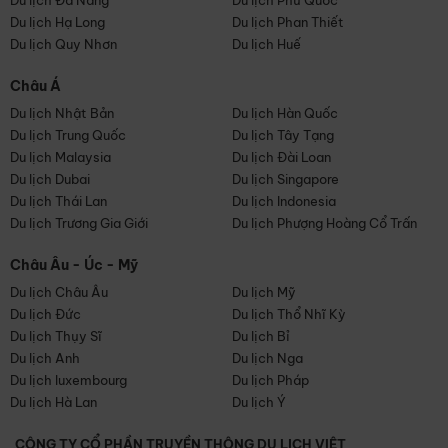
Du lịch Đà Nẵng
Du lịch Phú Quốc
Du lịch Hạ Long
Du lịch Phan Thiết
Du lịch Quy Nhơn
Du lịch Huế
Châu Á
Du lịch Nhật Bản
Du lịch Hàn Quốc
Du lịch Trung Quốc
Du lịch Tây Tạng
Du lịch Malaysia
Du lịch Đài Loan
Du lịch Dubai
Du lịch Singapore
Du lịch Thái Lan
Du lịch Indonesia
Du lịch Trương Gia Giới
Du lịch Phượng Hoàng Cổ Trấn
Châu Âu - Úc - Mỹ
Du lịch Châu Âu
Du lịch Mỹ
Du lịch Đức
Du lịch Thổ Nhĩ Kỳ
Du lịch Thụy Sĩ
Du lịch Bỉ
Du lịch Anh
Du lịch Nga
Du lịch luxembourg
Du lịch Pháp
Du lịch Hà Lan
Du lịch Ý
CÔNG TY CỔ PHẦN TRUYỀN THÔNG DU LỊCH VIỆT