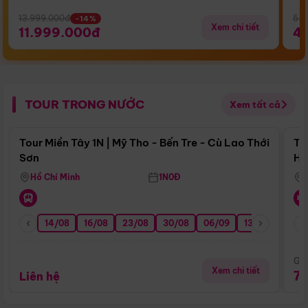
13.999.000đ
5.5
-14%
Xem chi tiết
11.999.000đ
4
TOUR TRONG NƯỚC
Xem tất cả
Điểm nổi bật
Tour Miền Tây 1N | Mỹ Tho - Bến Tre - Cù Lao Thới
To
Sơn
Hu
Hồ Chí Minh
1N0Đ
14/08
16/08
23/08
30/08
06/09
13/09
20/0
Giá
Xem chi tiết
7
Liên hệ