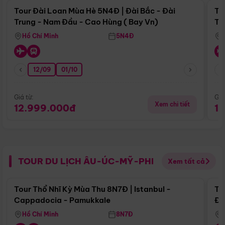
Tour Đài Loan Mùa Hè 5N4Đ | Đài Bắc - Đài
To
Trung - Nam Đầu - Cao Hùng ( Bay Vn)
Tr
Hồ Chí Minh
5N4Đ
12/09
01/10
Giá từ:
Giá
Xem chi tiết
12.999.000đ
1
TOUR DU LỊCH ÂU-ÚC-MỸ-PHI
Xem tất cả
Điểm nổi bật
Tour Thổ Nhĩ Kỳ Mùa Thu 8N7Đ | Istanbul -
To
Cappadocia - Pamukkale
Đế
Hồ Chí Minh
8N7Đ