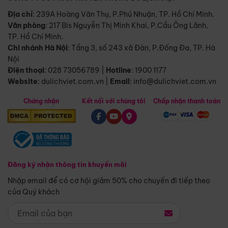
Địa chỉ
: 239A Hoàng Văn Thụ, P.Phú Nhuận, TP. Hồ Chí Minh.
Văn phòng
:
217 Bis Nguyễn Thị Minh Khai, P.Cầu Ông Lãnh,
TP. Hồ Chí Minh.
Chi nhánh Hà Nội
:
Tầng 3, số 243 xã Đàn, P.Đống Đa, TP. Hà
Nội
Điện thoại
:
028 73056789
|
Hotline
:
1900 1177
Website
:
dulichviet.com.vn
|
Email
:
info@dulichviet.com.vn
Chứng nhận
Kết nối với chúng tôi
Chấp nhận thanh toán
Đăng ký nhận thông tin khuyến mãi
Nhập email để có cơ hội giảm 50% cho chuyến đi tiếp theo
của Quý khách