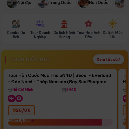
Nội địa
Trung Quốc
Hàn Quốc
N
Combo Du
Tour Doanh
Du lịch Hành
Tour Hoa Anh
Du lịch Mùa
D
lịch
Nghiệp
Hương
Đào
Hè
TOUR GIỜ CHÓT
Xem tất cả
Điểm nổi bật
Còn
16 ngày 13:48:43
Cò
Tour Hàn Quốc Mùa Thu 5N4Đ | Seoul - Everland
To
- Đảo Nami - Tháp Namsan (Bay Sun Phuquoc
Hò
Bay Sun Phuquoc Airways
Tặ
Airways)
Aq
Hồ Chí Minh
5N4Đ
26/08
‹
Còn 9/10 chỗ
Còn 9/10 chỗ
C
C