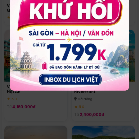
Quoc
Vinpearl Resort & Spa Phu
Phú Quốc
Quoc
★ 5.0
★ 5.0
Vinpearl Resort & Golf Nam
Melia Vinpearl Danang
Hội An
Riverfront
★ 5.0
Đà Nẵng
Từ
4,150,000đ
★ 5.0
Từ
2,400,000đ