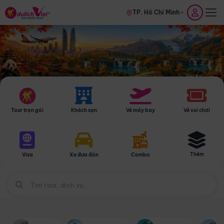
TP. Hồ Chí Minh
Tour trọn gói
Khách sạn
Vé máy bay
Vé vui chơi
Thêm
Visa
Xe đưa đón
Combo