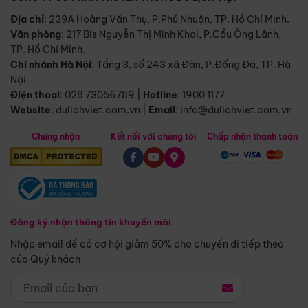
Địa chỉ
: 239A Hoàng Văn Thụ, P.Phú Nhuận, TP. Hồ Chí Minh.
Văn phòng
:
217 Bis Nguyễn Thị Minh Khai, P.Cầu Ông Lãnh,
TP. Hồ Chí Minh.
Chi nhánh Hà Nội
:
Tầng 3, số 243 xã Đàn, P.Đống Đa, TP. Hà
Nội
Điện thoại
:
028 73056789
|
Hotline
:
1900 1177
Website
:
dulichviet.com.vn
|
Email
:
info@dulichviet.com.vn
Chứng nhận
Kết nối với chúng tôi
Chấp nhận thanh toán
Đăng ký nhận thông tin khuyến mãi
Nhập email để có cơ hội giảm 50% cho chuyến đi tiếp theo
của Quý khách