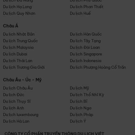
Du lịch Đà Nẵng
Du lịch Phú Quốc
Du lịch Hạ Long
Du lịch Phan Thiết
Du lịch Quy Nhơn
Du lịch Huế
Châu Á
Du lịch Nhật Bản
Du lịch Hàn Quốc
Du lịch Trung Quốc
Du lịch Tây Tạng
Du lịch Malaysia
Du lịch Đài Loan
Du lịch Dubai
Du lịch Singapore
Du lịch Thái Lan
Du lịch Indonesia
Du lịch Trương Gia Giới
Du lịch Phượng Hoàng Cổ Trấn
Châu Âu - Úc - Mỹ
Du lịch Châu Âu
Du lịch Mỹ
Du lịch Đức
Du lịch Thổ Nhĩ Kỳ
Du lịch Thụy Sĩ
Du lịch Bỉ
Du lịch Anh
Du lịch Nga
Du lịch luxembourg
Du lịch Pháp
Du lịch Hà Lan
Du lịch Ý
CÔNG TY CỔ PHẦN TRUYỀN THÔNG DU LỊCH VIỆT