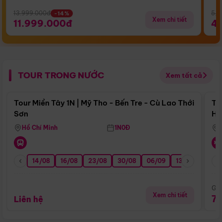
13.999.000đ
5.5
-14%
Xem chi tiết
11.999.000đ
4
TOUR TRONG NƯỚC
Xem tất cả
Điểm nổi bật
Tour Miền Tây 1N | Mỹ Tho - Bến Tre - Cù Lao Thới
To
Sơn
Hu
Hồ Chí Minh
1N0Đ
14/08
16/08
23/08
30/08
06/09
13/09
20/0
Giá
Xem chi tiết
7
Liên hệ