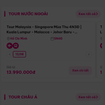
TOUR NƯỚC NGOÀI
Xem tất cả
Điểm nổi bật
Tour Malaysia - Singapore Mùa Thu 4N3Đ |
To
Kuala Lumpur - Malacca - Johor Baru -
Lử
Singapore
Hồ Chí Minh
5N4Đ
13/08
Giá từ:
Giá
Xem chi tiết
13.990.000đ
1
TOUR CHÂU Á
Xem tất cả
Điểm nổi bật