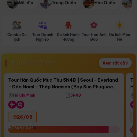
Nội địa
Trung Quốc
Hàn Quốc
N
Combo Du
Tour Doanh
Du lịch Hành
Tour Hoa Anh
Du lịch Mùa
D
lịch
Nghiệp
Hương
Đào
Hè
TOUR GIỜ CHÓT
Xem tất cả
Điểm nổi bật
Còn
17 ngày 09:39:00
Cò
Tour Hàn Quốc Mùa Thu 5N4Đ | Seoul - Everland
To
- Đảo Nami - Tháp Namsan (Bay Sun Phuquoc
Hò
Bay Sun Phuquoc Airways
Tặ
Airways)
Aq
Hồ Chí Minh
5N4Đ
26/08
‹
Còn 9/10 chỗ
Còn 9/10 chỗ
C
C