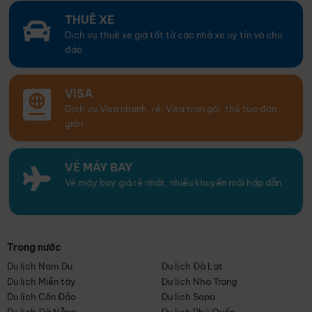
THUÊ XE
Dịch vụ thuê xe giá tốt từ các nhà xe uy tín và chu
đáo
VISA
Dịch vụ Visa nhanh, rẻ. Visa trọn gói, thủ tục đơn
giản
VÉ MÁY BAY
Vé máy bay giá rẻ nhất, nhiều khuyến mãi hấp dẫn
Trong nước
Du lịch Nam Du
Du lịch Đà Lạt
Du lịch Miền tây
Du lịch Nha Trang
Du lịch Côn Đảo
Du lịch Sapa