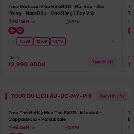
Tour Đài Loan Mùa Hè 5N4Đ | Đài Bắc - Đài
To
Trung - Nam Đầu - Cao Hùng ( Bay Vn)
Tr
Hồ Chí Minh
5N4Đ
13/08
12/09
01/10
Giá từ:
Giá
Xem chi tiết
12.999.000đ
1
TOUR DU LỊCH ÂU-ÚC-MỸ-PHI
Xem tất cả
Điểm nổi bật
Tour Thổ Nhĩ Kỳ Mùa Thu 8N7Đ | Istanbul -
To
Cappadocia - Pamukkale
Đế
Hồ Chí Minh
8N7Đ