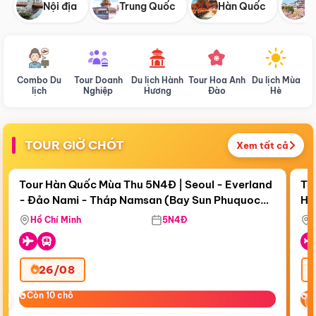
Nội địa
Trung Quốc
Hàn Quốc
N
Combo Du
Tour Doanh
Du lịch Hành
Tour Hoa Anh
Du lịch Mùa
D
lịch
Nghiệp
Hương
Đào
Hè
TOUR GIỜ CHÓT
Xem tất cả
Điểm nổi bật
Còn
18 ngày 19:15:09
Cò
Tour Hàn Quốc Mùa Thu 5N4Đ | Seoul - Everland
To
- Đảo Nami - Tháp Namsan (Bay Sun Phuquoc
Hò
Bay Sun Phuquoc Airways
Tặ
Airways)
Aq
Hồ Chí Minh
5N4Đ
26/08
‹
Còn 10 chỗ
Còn 10 chỗ
C
C