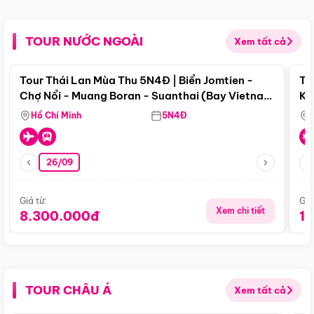
TOUR NƯỚC NGOÀI
Xem tất cả
Điểm nổi bật
Tour Thái Lan Mùa Thu 5N4Đ | Biển Jomtien -
To
Chợ Nổi - Muang Boran - Suanthai (Bay Vietnam
Ku
Airlines)
Si
Hồ Chí Minh
5N4Đ
26/09
Giá từ:
Giá
Xem chi tiết
8.300.000đ
1
TOUR CHÂU Á
Xem tất cả
Điểm nổi bật