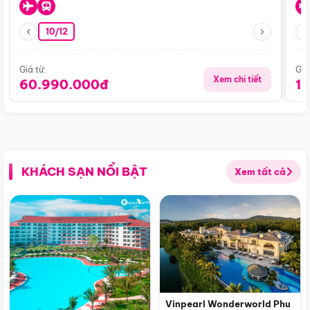
10/12
Giá từ:
Giá
Xem chi tiết
60.990.000đ
1
KHÁCH SẠN NỔI BẬT
Xem tất cả
Vinpearl Wonderworld Phu