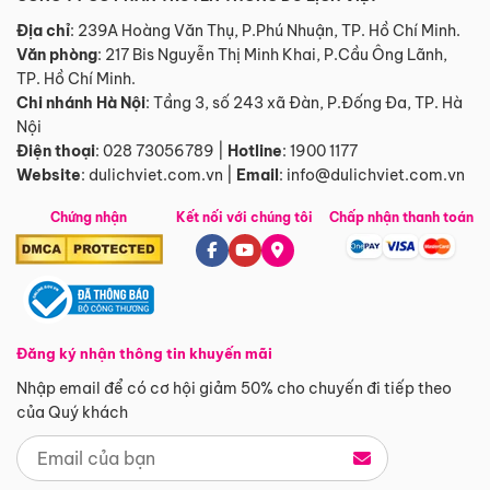
Địa chỉ
: 239A Hoàng Văn Thụ, P.Phú Nhuận, TP. Hồ Chí Minh.
Văn phòng
:
217 Bis Nguyễn Thị Minh Khai, P.Cầu Ông Lãnh,
TP. Hồ Chí Minh.
Chi nhánh Hà Nội
:
Tầng 3, số 243 xã Đàn, P.Đống Đa, TP. Hà
Nội
Điện thoại
:
028 73056789
|
Hotline
:
1900 1177
Website
:
dulichviet.com.vn
|
Email
:
info@dulichviet.com.vn
Chứng nhận
Kết nối với chúng tôi
Chấp nhận thanh toán
Đăng ký nhận thông tin khuyến mãi
Nhập email để có cơ hội giảm 50% cho chuyến đi tiếp theo
của Quý khách