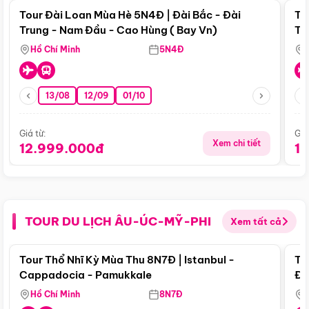
Tour Đài Loan Mùa Hè 5N4Đ | Đài Bắc - Đài
To
Trung - Nam Đầu - Cao Hùng ( Bay Vn)
Tr
Hồ Chí Minh
5N4Đ
13/08
12/09
01/10
Giá từ:
Giá
Xem chi tiết
12.999.000đ
1
TOUR DU LỊCH ÂU-ÚC-MỸ-PHI
Xem tất cả
Điểm nổi bật
Tour Thổ Nhĩ Kỳ Mùa Thu 8N7Đ | Istanbul -
To
Cappadocia - Pamukkale
Đế
Hồ Chí Minh
8N7Đ