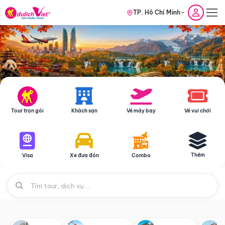
TP. Hồ Chí Minh
Tour trọn gói
Khách sạn
Vé máy bay
Vé vui chơi
Thêm
Visa
Xe đưa đón
Combo