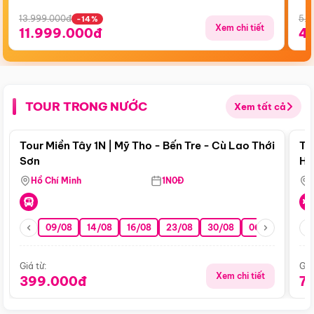
13.999.000đ
5.5
-14%
Xem chi tiết
11.999.000đ
4
TOUR TRONG NƯỚC
Xem tất cả
Điểm nổi bật
Tour Miền Tây 1N | Mỹ Tho - Bến Tre - Cù Lao Thới
To
Sơn
Hu
Hồ Chí Minh
1N0Đ
09/08
14/08
16/08
23/08
30/08
06/09
13/0
Giá từ:
Giá
Xem chi tiết
399.000đ
7