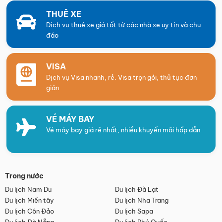
THUÊ XE
Dịch vụ thuê xe giá tốt từ các nhà xe uy tín và chu
đáo
VISA
Dịch vụ Visa nhanh, rẻ. Visa trọn gói, thủ tục đơn
giản
VÉ MÁY BAY
Vé máy bay giá rẻ nhất, nhiều khuyến mãi hấp dẫn
Trong nước
Du lịch Nam Du
Du lịch Đà Lạt
Du lịch Miền tây
Du lịch Nha Trang
Du lịch Côn Đảo
Du lịch Sapa