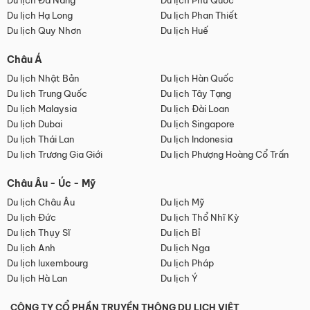
Du lịch Đà Nẵng
Du lịch Phú Quốc
Du lịch Hạ Long
Du lịch Phan Thiết
Du lịch Quy Nhơn
Du lịch Huế
Châu Á
Du lịch Nhật Bản
Du lịch Hàn Quốc
Du lịch Trung Quốc
Du lịch Tây Tạng
Du lịch Malaysia
Du lịch Đài Loan
Du lịch Dubai
Du lịch Singapore
Du lịch Thái Lan
Du lịch Indonesia
Du lịch Trương Gia Giới
Du lịch Phượng Hoàng Cổ Trấn
Châu Âu - Úc - Mỹ
Du lịch Châu Âu
Du lịch Mỹ
Du lịch Đức
Du lịch Thổ Nhĩ Kỳ
Du lịch Thụy Sĩ
Du lịch Bỉ
Du lịch Anh
Du lịch Nga
Du lịch luxembourg
Du lịch Pháp
Du lịch Hà Lan
Du lịch Ý
CÔNG TY CỔ PHẦN TRUYỀN THÔNG DU LỊCH VIỆT