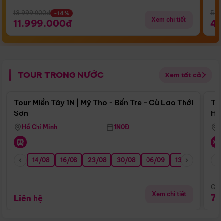
13.999.000đ
5.5
-14%
Xem chi tiết
11.999.000đ
4
TOUR TRONG NƯỚC
Xem tất cả
Điểm nổi bật
Tour Miền Tây 1N | Mỹ Tho - Bến Tre - Cù Lao Thới
To
Sơn
Hu
Hồ Chí Minh
1N0Đ
14/08
16/08
23/08
30/08
06/09
13/09
20/0
Giá
Xem chi tiết
7
Liên hệ