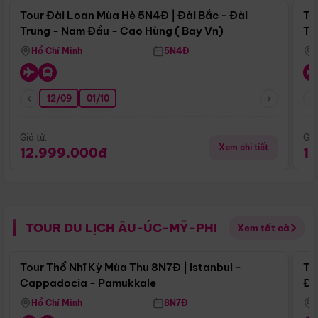
Tour Đài Loan Mùa Hè 5N4Đ | Đài Bắc - Đài
To
Trung - Nam Đầu - Cao Hùng ( Bay Vn)
Tr
Hồ Chí Minh
5N4Đ
12/09
01/10
Giá từ:
Giá
Xem chi tiết
12.999.000đ
1
TOUR DU LỊCH ÂU-ÚC-MỸ-PHI
Xem tất cả
Điểm nổi bật
Tour Thổ Nhĩ Kỳ Mùa Thu 8N7Đ | Istanbul -
To
Cappadocia - Pamukkale
Đế
Hồ Chí Minh
8N7Đ