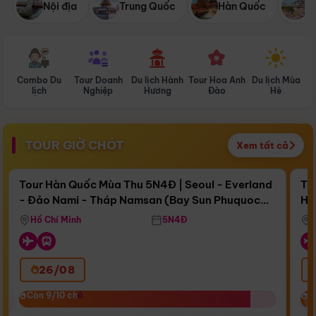
Nội địa
Trung Quốc
Hàn Quốc
N
Combo Du
Tour Doanh
Du lịch Hành
Tour Hoa Anh
Du lịch Mùa
D
lịch
Nghiệp
Hương
Đào
Hè
TOUR GIỜ CHÓT
Xem tất cả
Điểm nổi bật
Còn
16 ngày 12:23:06
Cò
Tour Hàn Quốc Mùa Thu 5N4Đ | Seoul - Everland
To
- Đảo Nami - Tháp Namsan (Bay Sun Phuquoc
Hò
Bay Sun Phuquoc Airways
Tặ
Airways)
Aq
Hồ Chí Minh
5N4Đ
26/08
‹
Còn 9/10 chỗ
Còn 9/10 chỗ
C
C