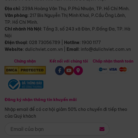
Địa chỉ
: 239A Hoàng Văn Thụ, P.Phú Nhuận, TP. Hồ Chí Minh.
Văn phòng
:
217 Bis Nguyễn Thị Minh Khai, P.Cầu Ông Lãnh,
TP. Hồ Chí Minh.
Chi nhánh Hà Nội
:
Tầng 3, số 243 xã Đàn, P.Đống Đa, TP. Hà
Nội
Điện thoại
:
028 73056789
|
Hotline
:
1900 1177
Website
:
dulichviet.com.vn
|
Email
:
info@dulichviet.com.vn
Chứng nhận
Kết nối với chúng tôi
Chấp nhận thanh toán
Đăng ký nhận thông tin khuyến mãi
Nhập email để có cơ hội giảm 50% cho chuyến đi tiếp theo
của Quý khách