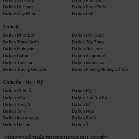
Du lịch Đà Nẵng
Du lịch Phú Quốc
Du lịch Hạ Long
Du lịch Phan Thiết
Du lịch Quy Nhơn
Du lịch Huế
Châu Á
Du lịch Nhật Bản
Du lịch Hàn Quốc
Du lịch Trung Quốc
Du lịch Tây Tạng
Du lịch Malaysia
Du lịch Đài Loan
Du lịch Dubai
Du lịch Singapore
Du lịch Thái Lan
Du lịch Indonesia
Du lịch Trương Gia Giới
Du lịch Phượng Hoàng Cổ Trấn
Châu Âu - Úc - Mỹ
Du lịch Châu Âu
Du lịch Mỹ
Du lịch Đức
Du lịch Thổ Nhĩ Kỳ
Du lịch Thụy Sĩ
Du lịch Bỉ
Du lịch Anh
Du lịch Nga
Du lịch luxembourg
Du lịch Pháp
Du lịch Hà Lan
Du lịch Ý
CÔNG TY CỔ PHẦN TRUYỀN THÔNG DU LỊCH VIỆT