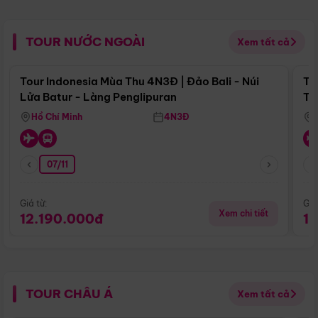
TOUR NƯỚC NGOÀI
Xem tất cả
Điểm nổi bật
Tour Indonesia Mùa Thu 4N3Đ | Đảo Bali - Núi
To
Lửa Batur - Làng Penglipuran
Tr
Hồ Chí Minh
4N3Đ
07/11
Giá từ:
Giá
Xem chi tiết
12.190.000đ
1
TOUR CHÂU Á
Xem tất cả
Điểm nổi bật