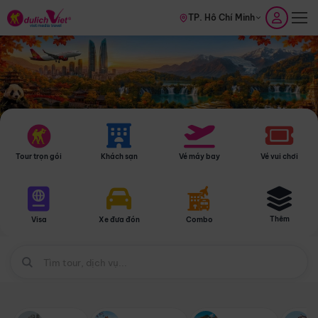
TP. Hồ Chí Minh
Tour trọn gói
Khách sạn
Vé máy bay
Vé vui chơi
Thêm
Visa
Xe đưa đón
Combo