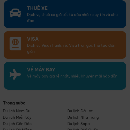
THUÊ XE
Dịch vụ thuê xe giá tốt từ các nhà xe uy tín và chu
đáo
VISA
Dịch vụ Visa nhanh, rẻ. Visa trọn gói, thủ tục đơn
giản
VÉ MÁY BAY
Vé máy bay giá rẻ nhất, nhiều khuyến mãi hấp dẫn
Trong nước
Du lịch Nam Du
Du lịch Đà Lạt
Du lịch Miền tây
Du lịch Nha Trang
Du lịch Côn Đảo
Du lịch Sapa