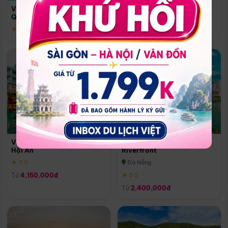
Quoc
Vinpearl Resort & Spa Phu
Phú Quốc
Quoc
★ 5.0
★ 5.0
Vinpearl Resort & Golf Nam
Melia Vinpearl Danang
Hội An
Riverfront
★ 5.0
Đà Nẵng
Từ
4,150,000đ
★ 5.0
Từ
2,400,000đ