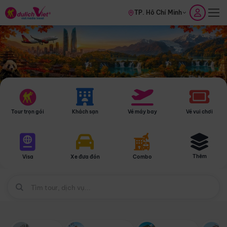
TP. Hồ Chí Minh
Tour trọn gói
Khách sạn
Vé máy bay
Vé vui chơi
Thêm
Visa
Xe đưa đón
Combo