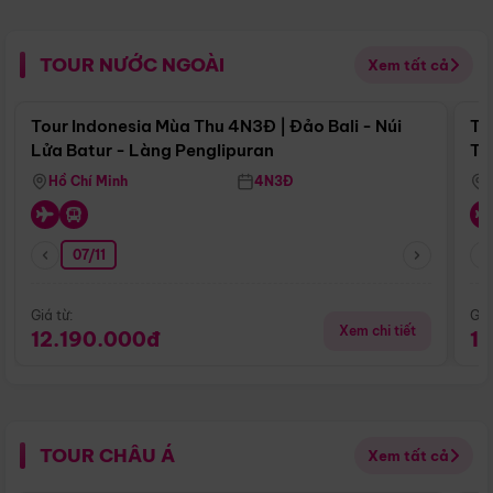
TOUR NƯỚC NGOÀI
Xem tất cả
Điểm nổi bật
Tour Indonesia Mùa Thu 4N3Đ | Đảo Bali - Núi
To
Lửa Batur - Làng Penglipuran
Tr
Hồ Chí Minh
4N3Đ
07/11
Giá từ:
Giá
Xem chi tiết
12.190.000đ
1
TOUR CHÂU Á
Xem tất cả
Điểm nổi bật