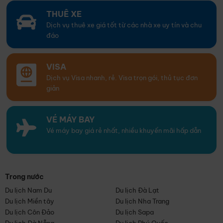
THUÊ XE
Dịch vụ thuê xe giá tốt từ các nhà xe uy tín và chu
đáo
VISA
Dịch vụ Visa nhanh, rẻ. Visa trọn gói, thủ tục đơn
giản
VÉ MÁY BAY
Vé máy bay giá rẻ nhất, nhiều khuyến mãi hấp dẫn
Trong nước
Du lịch Nam Du
Du lịch Đà Lạt
Du lịch Miền tây
Du lịch Nha Trang
Du lịch Côn Đảo
Du lịch Sapa