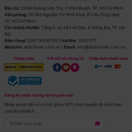
Địa chỉ
: 239A Hoàng Văn Thụ, P.Phú Nhuận, TP. Hồ Chí Minh.
Văn phòng
:
217 Bis Nguyễn Thị Minh Khai, P.Cầu Ông Lãnh,
TP. Hồ Chí Minh.
Chi nhánh Hà Nội
:
Tầng 3, số 243 xã Đàn, P.Đống Đa, TP. Hà
Nội
Điện thoại
:
028 73056789
|
Hotline
:
1900 1177
Website
:
dulichviet.com.vn
|
Email
:
info@dulichviet.com.vn
Chứng nhận
Kết nối với chúng tôi
Chấp nhận thanh toán
Đăng ký nhận thông tin khuyến mãi
Nhập email để có cơ hội giảm 50% cho chuyến đi tiếp theo
của Quý khách