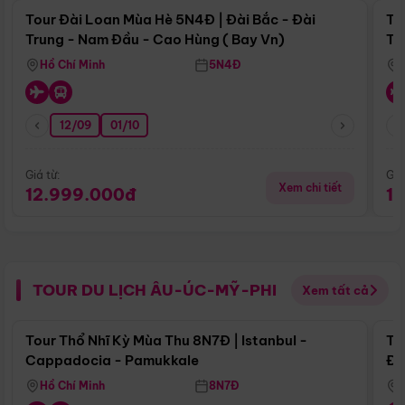
Tour Đài Loan Mùa Hè 5N4Đ | Đài Bắc - Đài
To
Trung - Nam Đầu - Cao Hùng ( Bay Vn)
Tr
Hồ Chí Minh
5N4Đ
12/09
01/10
Giá từ:
Giá
Xem chi tiết
12.999.000đ
1
TOUR DU LỊCH ÂU-ÚC-MỸ-PHI
Xem tất cả
Điểm nổi bật
Tour Thổ Nhĩ Kỳ Mùa Thu 8N7Đ | Istanbul -
To
Cappadocia - Pamukkale
Đế
Hồ Chí Minh
8N7Đ