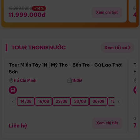
13.999.000đ
5.5
-14%
Xem chi tiết
11.999.000đ
4
TOUR TRONG NƯỚC
Xem tất cả
Điểm nổi bật
Tour Miền Tây 1N | Mỹ Tho - Bến Tre - Cù Lao Thới
To
Sơn
Hu
Hồ Chí Minh
1N0Đ
14/08
16/08
23/08
30/08
06/09
13/09
20/0
Giá
Xem chi tiết
7
Liên hệ