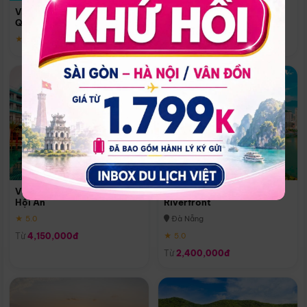
Quoc
Vinpearl Resort & Spa Phu
Phú Quốc
Quoc
★ 5.0
★ 5.0
Vinpearl Resort & Golf Nam
Melia Vinpearl Danang
Hội An
Riverfront
★ 5.0
Đà Nẵng
Từ
4,150,000đ
★ 5.0
Từ
2,400,000đ