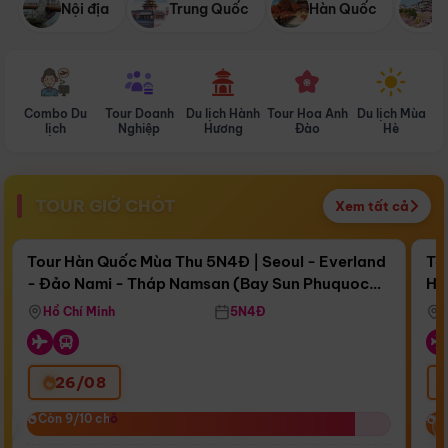
Nội địa
Trung Quốc
Hàn Quốc
N
Combo Du
Tour Doanh
Du lịch Hành
Tour Hoa Anh
Du lịch Mùa
D
lịch
Nghiệp
Hương
Đào
Hè
TOUR GIỜ CHÓT
Xem tất cả
Điểm nổi bật
Còn
16 ngày 14:47:46
Cò
Tour Hàn Quốc Mùa Thu 5N4Đ | Seoul - Everland
To
- Đảo Nami - Tháp Namsan (Bay Sun Phuquoc
Hò
Bay Sun Phuquoc Airways
Tặ
Airways)
Aq
Hồ Chí Minh
5N4Đ
26/08
‹
Còn 9/10 chỗ
Còn 9/10 chỗ
C
C