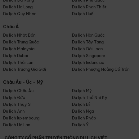
Du lịch Đà Nẵng
Du lịch Phú Quốc
Du lịch Hạ Long
Du lịch Phan Thiết
Du lịch Quy Nhơn
Du lịch Huế
Châu Á
Du lịch Nhật Bản
Du lịch Hàn Quốc
Du lịch Trung Quốc
Du lịch Tây Tạng
Du lịch Malaysia
Du lịch Đài Loan
Du lịch Dubai
Du lịch Singapore
Du lịch Thái Lan
Du lịch Indonesia
Du lịch Trương Gia Giới
Du lịch Phượng Hoàng Cổ Trấn
Châu Âu - Úc - Mỹ
Du lịch Châu Âu
Du lịch Mỹ
Du lịch Đức
Du lịch Thổ Nhĩ Kỳ
Du lịch Thụy Sĩ
Du lịch Bỉ
Du lịch Anh
Du lịch Nga
Du lịch luxembourg
Du lịch Pháp
Du lịch Hà Lan
Du lịch Ý
CÔNG TY CỔ PHẦN TRUYỀN THÔNG DU LỊCH VIỆT