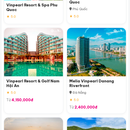
Quoc
Vinpearl Resort & Spa Phu
Phú Quốc
Quoc
★ 5.0
★ 5.0
Vinpearl Resort & Golf Nam
Melia Vinpearl Danang
Hội An
Riverfront
★ 5.0
Đà Nẵng
Từ
4,150,000đ
★ 5.0
Từ
2,400,000đ