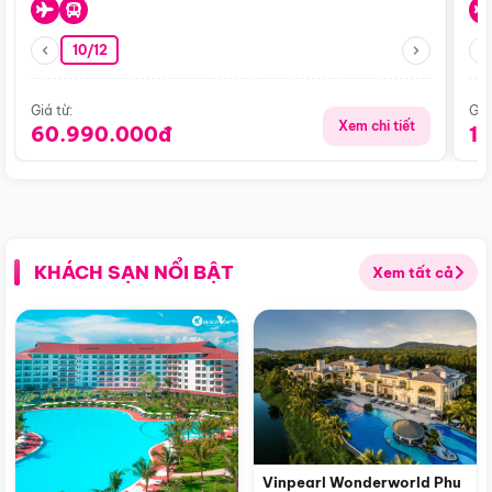
10/12
Giá từ:
Giá
Xem chi tiết
60.990.000đ
1
KHÁCH SẠN NỔI BẬT
Xem tất cả
Vinpearl Wonderworld Phu