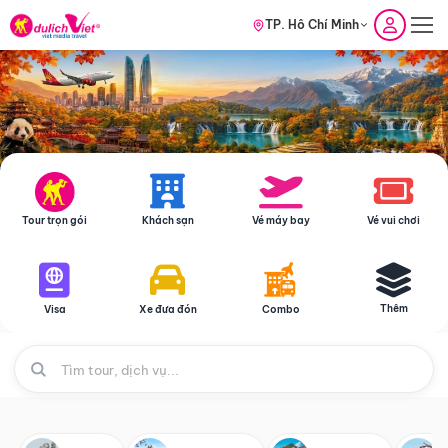
TP. Hồ Chí Minh
Tour trọn gói
Khách sạn
Vé máy bay
Vé vui chơi
Thêm
Visa
Xe đưa đón
Combo