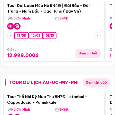
Tour Đài Loan Mùa Hè 5N4Đ | Đài Bắc - Đài
To
Trung - Nam Đầu - Cao Hùng ( Bay Vn)
Tr
Hồ Chí Minh
5N4Đ
13/08
12/09
01/10
Giá từ:
Giá
Xem chi tiết
12.999.000đ
1
TOUR DU LỊCH ÂU-ÚC-MỸ-PHI
Xem tất cả
Điểm nổi bật
Tour Thổ Nhĩ Kỳ Mùa Thu 8N7Đ | Istanbul -
To
Cappadocia - Pamukkale
Đế
Hồ Chí Minh
8N7Đ