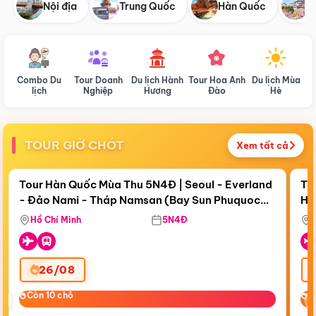
Nội địa
Trung Quốc
Hàn Quốc
N
Combo Du
Tour Doanh
Du lịch Hành
Tour Hoa Anh
Du lịch Mùa
D
lịch
Nghiệp
Hương
Đào
Hè
TOUR GIỜ CHÓT
Xem tất cả
Điểm nổi bật
Còn
18 ngày 18:38:42
Cò
Tour Hàn Quốc Mùa Thu 5N4Đ | Seoul - Everland
To
- Đảo Nami - Tháp Namsan (Bay Sun Phuquoc
Hò
Bay Sun Phuquoc Airways
Tặ
Airways)
Aq
Hồ Chí Minh
5N4Đ
26/08
‹
Còn 10 chỗ
Còn 10 chỗ
C
C