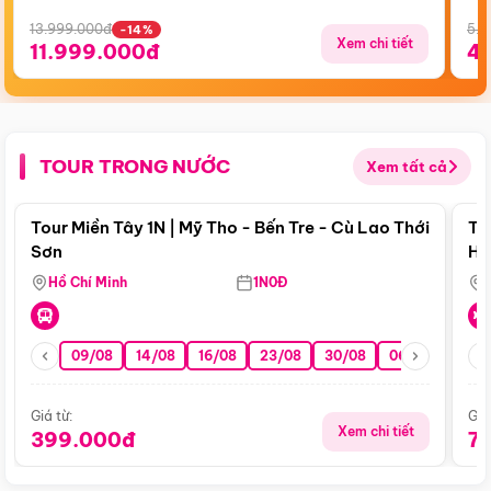
13.999.000đ
5.5
-14%
Xem chi tiết
11.999.000đ
4
TOUR TRONG NƯỚC
Xem tất cả
Điểm nổi bật
Tour Miền Tây 1N | Mỹ Tho - Bến Tre - Cù Lao Thới
To
Sơn
Hu
Hồ Chí Minh
1N0Đ
09/08
14/08
16/08
23/08
30/08
06/09
13/0
Giá từ:
Giá
Xem chi tiết
399.000đ
7