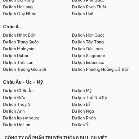
Du lịch Đà Nẵng
Du lịch Phú Quốc
Du lịch Hạ Long
Du lịch Phan Thiết
Du lịch Quy Nhơn
Du lịch Huế
Châu Á
Du lịch Nhật Bản
Du lịch Hàn Quốc
Du lịch Trung Quốc
Du lịch Tây Tạng
Du lịch Malaysia
Du lịch Đài Loan
Du lịch Dubai
Du lịch Singapore
Du lịch Thái Lan
Du lịch Indonesia
Du lịch Trương Gia Giới
Du lịch Phượng Hoàng Cổ Trấn
Châu Âu - Úc - Mỹ
Du lịch Châu Âu
Du lịch Mỹ
Du lịch Đức
Du lịch Thổ Nhĩ Kỳ
Du lịch Thụy Sĩ
Du lịch Bỉ
Du lịch Anh
Du lịch Nga
Du lịch luxembourg
Du lịch Pháp
Du lịch Hà Lan
Du lịch Ý
CÔNG TY CỔ PHẦN TRUYỀN THÔNG DU LỊCH VIỆT