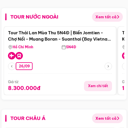
TOUR NƯỚC NGOÀI
Xem tất cả
Điểm nổi bật
Tour Thái Lan Mùa Thu 5N4Đ | Biển Jomtien -
To
Chợ Nổi - Muang Boran - Suanthai (Bay Vietnam
Ku
Airlines)
Si
Hồ Chí Minh
5N4Đ
26/09
Giá từ:
Giá
Xem chi tiết
8.300.000đ
1
TOUR CHÂU Á
Xem tất cả
Điểm nổi bật