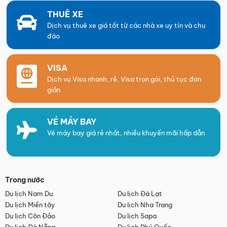
THUÊ XE
Dịch vụ thuê xe giá tốt từ các nhà xe uy tín và chu
đáo
VISA
Dịch vụ Visa nhanh, rẻ. Visa trọn gói, thủ tục đơn
giản
VÉ MÁY BAY
Vé máy bay giá rẻ nhất, nhiều khuyến mãi hấp dẫn
Trong nước
Du lịch Nam Du
Du lịch Đà Lạt
Du lịch Miền tây
Du lịch Nha Trang
Du lịch Côn Đảo
Du lịch Sapa