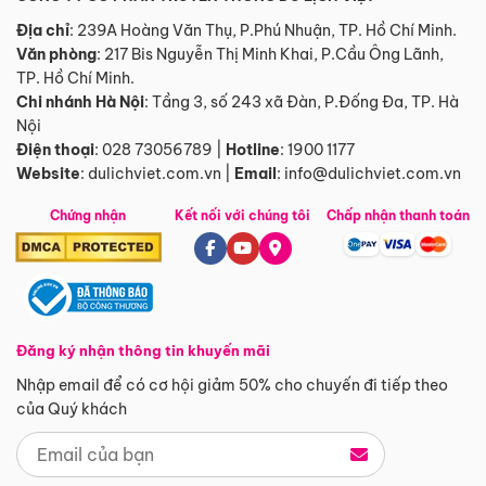
Địa chỉ
: 239A Hoàng Văn Thụ, P.Phú Nhuận, TP. Hồ Chí Minh.
Văn phòng
:
217 Bis Nguyễn Thị Minh Khai, P.Cầu Ông Lãnh,
TP. Hồ Chí Minh.
Chi nhánh Hà Nội
:
Tầng 3, số 243 xã Đàn, P.Đống Đa, TP. Hà
Nội
Điện thoại
:
028 73056789
|
Hotline
:
1900 1177
Website
:
dulichviet.com.vn
|
Email
:
info@dulichviet.com.vn
Chứng nhận
Kết nối với chúng tôi
Chấp nhận thanh toán
Đăng ký nhận thông tin khuyến mãi
Nhập email để có cơ hội giảm 50% cho chuyến đi tiếp theo
của Quý khách