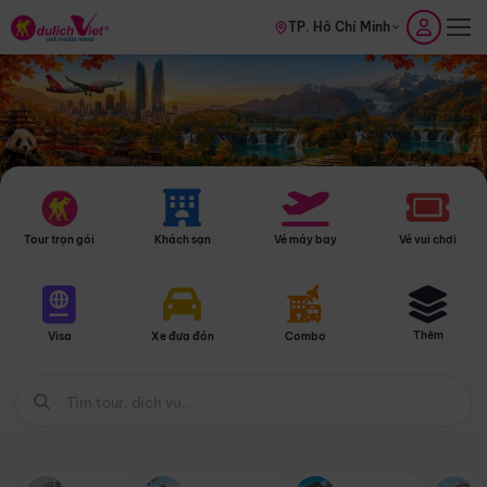
TP. Hồ Chí Minh
Tour trọn gói
Khách sạn
Vé máy bay
Vé vui chơi
Thêm
Visa
Xe đưa đón
Combo