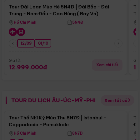
Tour Đài Loan Mùa Hè 5N4Đ | Đài Bắc - Đài
To
Trung - Nam Đầu - Cao Hùng ( Bay Vn)
Tr
Hồ Chí Minh
5N4Đ
12/09
01/10
Giá từ:
Giá
Xem chi tiết
12.999.000đ
1
TOUR DU LỊCH ÂU-ÚC-MỸ-PHI
Xem tất cả
Điểm nổi bật
Tour Thổ Nhĩ Kỳ Mùa Thu 8N7Đ | Istanbul -
To
Cappadocia - Pamukkale
Đế
Hồ Chí Minh
8N7Đ