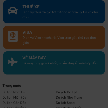
THUÊ XE
Dịch vụ thuê xe giá tốt từ các nhà xe uy tín và chu
đáo
VISA
Dịch vụ Visa nhanh, rẻ. Visa trọn gói, thủ tục đơn
giản
VÉ MÁY BAY
Vé máy bay giá rẻ nhất, nhiều khuyến mãi hấp dẫn
Trong nước
Du lịch Nam Du
Du lịch Đà Lạt
Du lịch Miền tây
Du lịch Nha Trang
Du lịch Côn Đảo
Du lịch Sapa