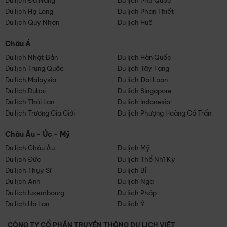
Du lịch Đà Nẵng
Du lịch Phú Quốc
Du lịch Hạ Long
Du lịch Phan Thiết
Du lịch Quy Nhơn
Du lịch Huế
Châu Á
Du lịch Nhật Bản
Du lịch Hàn Quốc
Du lịch Trung Quốc
Du lịch Tây Tạng
Du lịch Malaysia
Du lịch Đài Loan
Du lịch Dubai
Du lịch Singapore
Du lịch Thái Lan
Du lịch Indonesia
Du lịch Trương Gia Giới
Du lịch Phượng Hoàng Cổ Trấn
Châu Âu - Úc - Mỹ
Du lịch Châu Âu
Du lịch Mỹ
Du lịch Đức
Du lịch Thổ Nhĩ Kỳ
Du lịch Thụy Sĩ
Du lịch Bỉ
Du lịch Anh
Du lịch Nga
Du lịch luxembourg
Du lịch Pháp
Du lịch Hà Lan
Du lịch Ý
CÔNG TY CỔ PHẦN TRUYỀN THÔNG DU LỊCH VIỆT