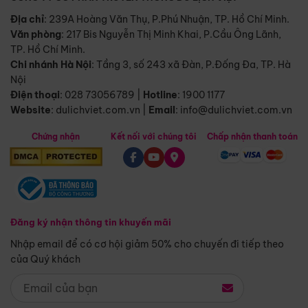
Địa chỉ
: 239A Hoàng Văn Thụ, P.Phú Nhuận, TP. Hồ Chí Minh.
Văn phòng
:
217 Bis Nguyễn Thị Minh Khai, P.Cầu Ông Lãnh,
TP. Hồ Chí Minh.
Chi nhánh Hà Nội
:
Tầng 3, số 243 xã Đàn, P.Đống Đa, TP. Hà
Nội
Điện thoại
:
028 73056789
|
Hotline
:
1900 1177
Website
:
dulichviet.com.vn
|
Email
:
info@dulichviet.com.vn
Chứng nhận
Kết nối với chúng tôi
Chấp nhận thanh toán
Đăng ký nhận thông tin khuyến mãi
Nhập email để có cơ hội giảm 50% cho chuyến đi tiếp theo
của Quý khách