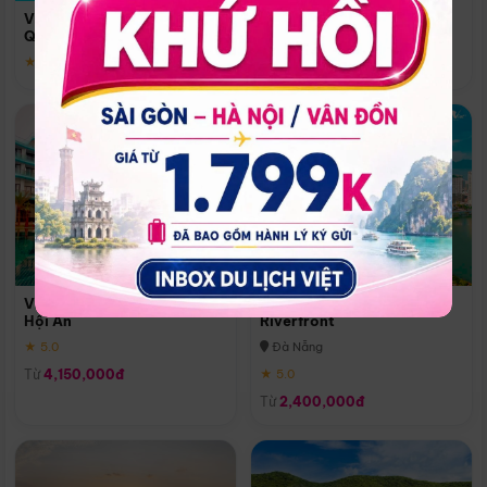
Quoc
Vinpearl Resort & Spa Phu
Phú Quốc
Quoc
★ 5.0
★ 5.0
Vinpearl Resort & Golf Nam
Melia Vinpearl Danang
Hội An
Riverfront
★ 5.0
Đà Nẵng
Từ
4,150,000đ
★ 5.0
Từ
2,400,000đ