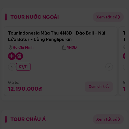
TOUR NƯỚC NGOÀI
Xem tất cả
Điểm nổi bật
Tour Indonesia Mùa Thu 4N3Đ | Đảo Bali - Núi
To
Lửa Batur - Làng Penglipuran
Tr
Hồ Chí Minh
4N3Đ
07/11
Giá từ:
Giá
Xem chi tiết
12.190.000đ
1
TOUR CHÂU Á
Xem tất cả
Điểm nổi bật