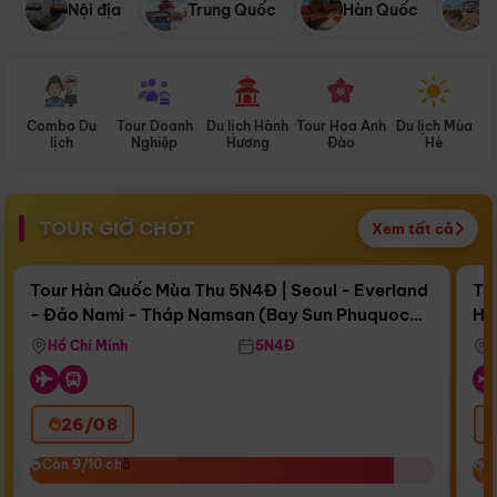
Nội địa
Trung Quốc
Hàn Quốc
N
Combo Du
Tour Doanh
Du lịch Hành
Tour Hoa Anh
Du lịch Mùa
D
lịch
Nghiệp
Hương
Đào
Hè
TOUR GIỜ CHÓT
Xem tất cả
Điểm nổi bật
Còn
16 ngày 17:11:41
Cò
Tour Hàn Quốc Mùa Thu 5N4Đ | Seoul - Everland
To
- Đảo Nami - Tháp Namsan (Bay Sun Phuquoc
Hò
Bay Sun Phuquoc Airways
Tặ
Airways)
Aq
Hồ Chí Minh
5N4Đ
26/08
‹
Còn 9/10 chỗ
Còn 9/10 chỗ
C
C