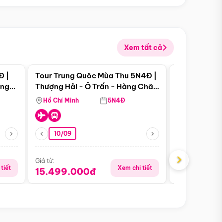
Xem tất cả
 bật
Điểm nổi bật
Đ |
Tour Trung Quôc Mùa Thu 5N4Đ |
Tour Trung
àng
Thượng Hải - Ô Trấn - Hàng Châu
| Thành Đô 
(Tour Không Shopping)
Viên Gấu Tr
Hồ Chí Minh
5N4Đ
Hồ Chí Minh
10/09
06/08
›
Giá từ:
Giá từ:
tiết
Xem chi tiết
15.499.000đ
18.990.0