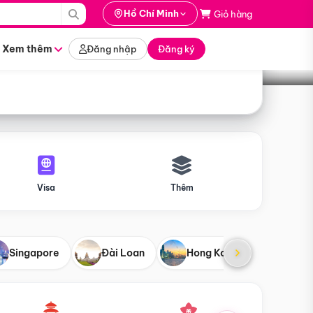
i hành
Hồ Chí Minh
Giỏ hàng
Tìm tour
tháng nào
Xem thêm
Đăng nhập
Đăng ký
Visa
Thêm
Singapore
Đài Loan
Hong Kong
Mỹ