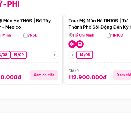
Ỹ-PHI
Điểm nổi bật
Điểm nổi
ỹ Mùa Hè 7N6Đ | Bờ Tây
Tour Mỹ Mùa Hè 11N10Đ | Từ
 - Mexico
Thành Phố Sôi Động Đến Kỳ
Thiên Nhiên Mỹ
í Minh
7N6Đ
Hồ Chí Minh
11N10Đ
8/08
19/09
14/08
Giá từ:
Xem chi tiết
Xem chi 
00.000đ
112.900.000đ