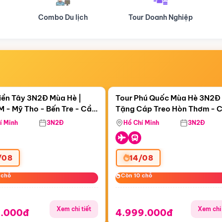
Tour Doanh Nghiệp
Du lịch Hành Hương
Điểm nổi bật
Điểm nổi
ngày 21:18:40
Còn
07 ngày 21:18:40
iền Tây 3N2Đ Mùa Hè |
Tour Phú Quốc Mùa Hè 3N2Đ 
 - Mỹ Tho - Bến Tre - Cần
Tặng Cáp Treo Hòn Thơm - 
Sóc Trăng - Bạc Liêu - Cà
Hôn - Công Viên Nước Aquat
í Minh
3N2Đ
Hồ Chí Minh
3N2Đ
/08
14/08
 chỗ
 chỗ
Còn 10 chỗ
Còn 10 chỗ
Xem chi tiết
Xem chi 
9.000đ
4.999.000đ