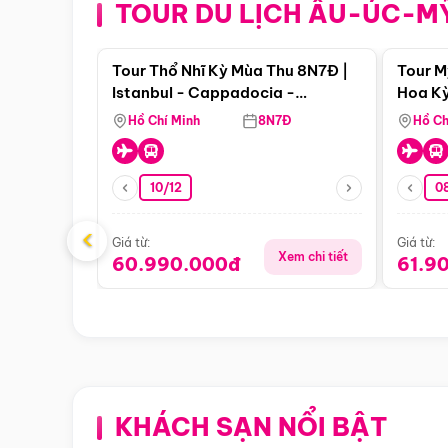
TOUR DU LỊCH ÂU-ÚC-M
Điểm nổi bật
Tour Thổ Nhĩ Kỳ Mùa Thu 8N7Đ |
Tour M
Istanbul - Cappadocia -
Hoa Kỳ
Pamukkale
Hồ Chí Minh
8N7Đ
Hồ Ch
10/12
0
‹
Giá từ:
Giá từ:
Xem chi tiết
60.990.000đ
61.9
KHÁCH SẠN NỔI BẬT