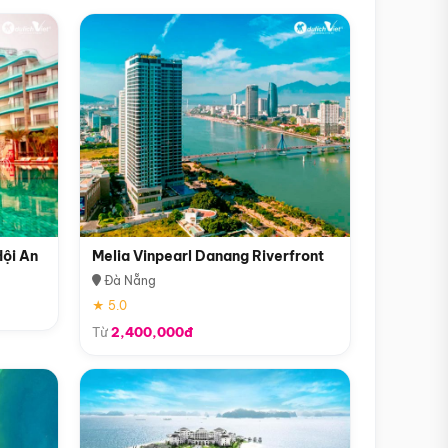
Hội An
Melia Vinpearl Danang Riverfront
Đà Nẵng
★ 5.0
Từ
2,400,000đ