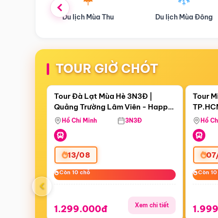
ùa Thu
Du lịch Mùa Đông
Combo Du lịch
TOUR GIỜ CHÓT
Điểm nổi bật
Còn
06 ngày 21:18:40
Còn
00 
Tour Đà Lạt Mùa Hè 3N3Đ |
Tour M
Quảng Trường Lâm Viên - Happy
TP.HCM
Hill - Puppy Farm
Thơ - 
Hồ Chí Minh
3N3Đ
Hồ Ch
Mau
13/08
07
Còn 10 chỗ
Còn 10 chỗ
Còn 10
Còn 10
‹
Xem chi tiết
1.299.000đ
1.99