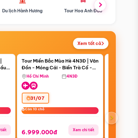
Tour Hoa Anh Đào
Du lịch Mùa Hè
Du l
Xem tất cả
 bật
Điểm nổi bật
Còn
20 ngày 21
|
Tour Miền Bắc Mùa Hè 4N3Đ | Vân
Tour Trung 
Cầu
Đồn - Móng Cái - Biển Trà Cổ -
Thượng Hải 
opia
Yên Tử - Vịnh Hạ Long | Đặc
Trấn (Bay Vi
Hồ Chí Minh
4N3Đ
Hồ Chí Minh
Quyền Giá Sun Phuquoc Airways
31/07
27/08
Còn 10 chỗ
Còn 10 chỗ
Còn 7/10 chỗ
Còn 7/10 chỗ
›
tiết
Xem chi tiết
6.999.000đ
16.999.0