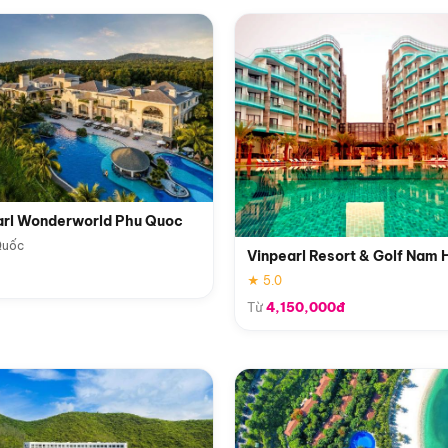
arl Wonderworld Phu Quoc
Quốc
Vinpearl Resort & Golf Nam 
★ 5.0
Từ
4,150,000đ