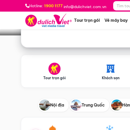
Bạn muốn đi đâu?
*
Hotline:
1900 1177
info@dulichviet.com.vn
Tour trọn gói
Vé máy bay
Tour trọn gói
Khách sạn
Nội địa
Trung Quốc
Hàn