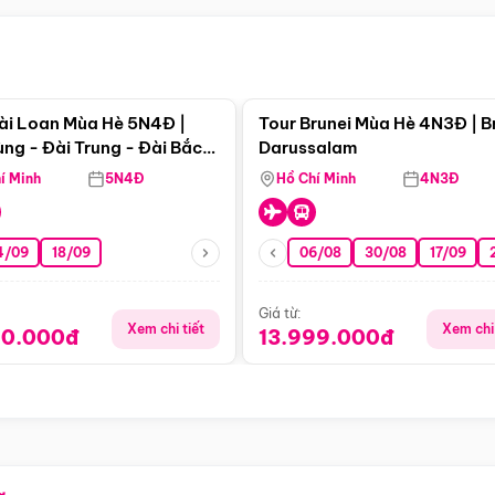
Điểm nổi bật
Điểm nổi
ài Loan Mùa Hè 5N4Đ |
Tour Brunei Mùa Hè 4N3Đ | B
ng - Đài Trung - Đài Bắc
Darussalam
j)
í Minh
5N4Đ
Hồ Chí Minh
4N3Đ
4/09
18/09
06/08
30/08
17/09
Giá từ:
Xem chi tiết
Xem chi 
90.000đ
13.999.000đ