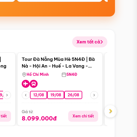
Xem tất cả
 bật
Điểm nổi bật
|
Tour Đà Nẵng Mùa Hè 5N4Đ | Bà
Tour Phú Qu
ong
Nà - Hội An - Huế - La Vang -
World - Vin
Động Thiên Đường
Hòn Thơm
Hồ Chí Minh
5N4Đ
Hồ Chí Minh
19/08
22/08
26/08
12/08
19/08
05/09
26/08
09/09
09/08
›
Giá từ:
Giá từ:
tiết
Xem chi tiết
8.099.000đ
5.899.00