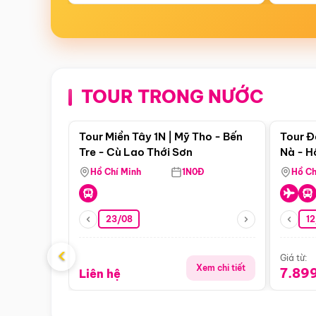
TOUR TRONG NƯỚC
Điểm nổi bật
Tour Miền Tây 1N | Mỹ Tho - Bến
Tour Đ
Tre - Cù Lao Thới Sơn
Nà - H
Nha
Hồ Chí Minh
1N0Đ
Hồ Ch
23/08
12
‹
Giá từ:
Xem chi tiết
7.89
Liên hệ