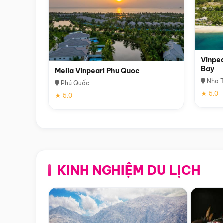
Vinpea
Bay
Melia Vinpearl Phu Quoc
Nha T
Phú Quốc
★ 5.0
★ 5.0
KINH NGHIỆM DU LỊCH