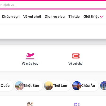
Điểm khởi hành
Tháng khở
Hồ Chí Minh
Bất kỳ 
Khách sạn
Vé vui chơi
Dịch vụ visa
Tin tức
Giới thiệu
Vé máy bay
Vé vui chơi
 Quốc
Nhật Bản
Thái Lan
Châu Âu