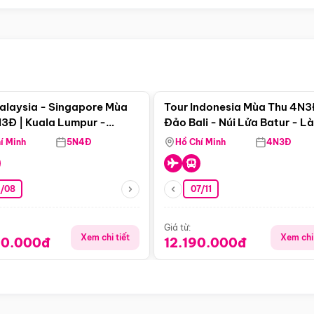
Điểm nổi bật
Điểm nổi
alaysia - Singapore Mùa
Tour Indonesia Mùa Thu 4N3
3Đ | Kuala Lumpur -
Đảo Bali - Núi Lửa Batur - L
a - Johor Baru -
Penglipuran
í Minh
5N4Đ
Hồ Chí Minh
4N3Đ
pore
3/08
07/11
Giá từ:
Xem chi tiết
Xem chi 
90.000đ
12.190.000đ