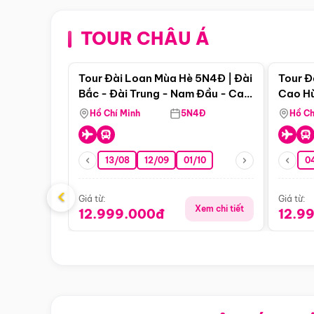
TOUR CHÂU Á
Điểm nổi bật
Tour Đài Loan Mùa Hè 5N4Đ | Đài
Tour Đ
Bắc - Đài Trung - Nam Đầu - Cao
Cao Hù
Hùng ( Bay Vn)
(Bay V
Hồ Chí Minh
5N4Đ
Hồ Ch
13/08
12/09
01/10
0
‹
Giá từ:
Giá từ:
Xem chi tiết
12.999.000đ
12.9