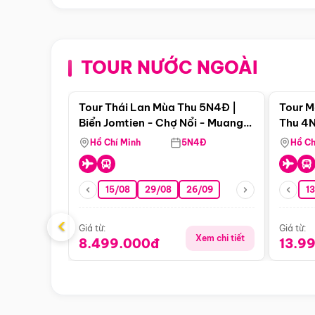
TOUR NƯỚC NGOÀI
Điểm nổi bật
Tour Thái Lan Mùa Thu 5N4Đ |
Tour M
Biển Jomtien - Chợ Nổi - Muang
Thu 4N
Boran - Suanthai
Malacc
Hồ Chí Minh
5N4Đ
Hồ Ch
Singa
15/08
29/08
26/09
1
‹
Giá từ:
Giá từ:
Xem chi tiết
8.499.000đ
13.9