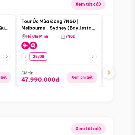
Xem tất cả
 bật
Điểm nổi bật
Tour Úc Mùa Đông 7N6Đ |
Tour Nam Ph
 Quan
Melbourne - Sydney (Bay Jestar
Cape Town -
Airways)
Bàn - Johan
Hồ Chí Minh
7N6Đ
Hồ Chí Minh
Safari - Lo
28/08
28/08
›
Giá từ:
Giá từ:
tiết
Xem chi tiết
47.990.000đ
88.900.0
Xem tất cả