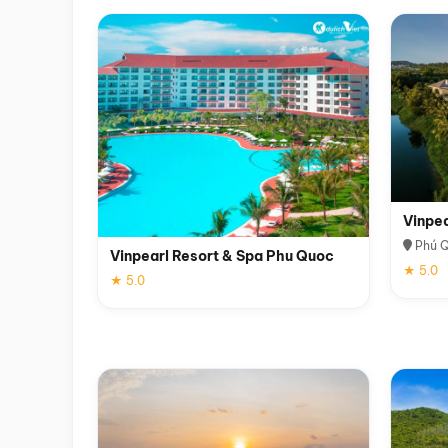
Vinpe
Phú 
Vinpearl Resort & Spa Phu Quoc
★ 5.0
★ 5.0