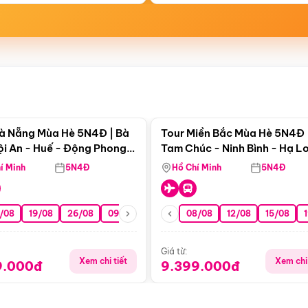
Điểm nổi bật
Điểm nổi
à Nẵng Mùa Hè 5N4Đ | Bà
Tour Miền Bắc Mùa Hè 5N4Đ 
ội An - Huế - Động Phong
Tam Chúc - Ninh Bình - Hạ L
í Minh
5N4Đ
Hồ Chí Minh
5N4Đ
/08
19/08
26/08
09/09
16/09
08/08
23/09
12/08
30/09
15/08
07/10
Giá từ:
Xem chi tiết
Xem chi 
9.000đ
9.399.000đ